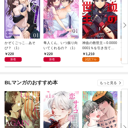
かぞくごっこ…あそ
隼人くん、いつ振り向
神血の救世主～0.0000
俺だ
び？ （1）
いてくれるの？ （1）
0001％を引き当て最
世界
強へ～【電子書籍特典
めら
220
220
1,210
9
付】（１）
（１
新着
新着
試読フル
試
BLマンガのおすすめ本
もっと見る