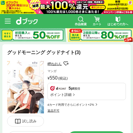
作品検索
カート
はじめての方へ
グッドモーニング グッドナイト(3)
岬ねおん
マンガ
550
(税込)
5
pt
獲得
ポイント詳細
dカード利用でさらにポイント+2%
返品不可
試し読み