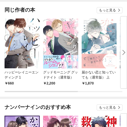
れた
息と
同じ作者の本
もっと見る
うで
（コ
ハッピーレイニーエン
グッドモーニング グッ
届かない恋と知ってい
グッ
ディング 1
ドナイト（通常版）
ても（通常版） 上
ドナ
660
2,200
1,870
5
ナンバーナインのおすすめ本
もっと見る