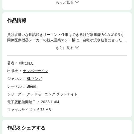
もっと見る
作品情報
負けず嫌いな世話焼きリーマン × 仕事はできるけど家事能力0のズボラな
同僚医療機器メーカーの新人営業マン・橘は、自宅が浸水被害に合ったこ
とを機に近所に住むライバル（？）で同期・藤沢の家にて期間限定でルー
ムシェアをすることになった。ルームシェアを始めて1週間、マイペース
な藤沢に振り回されつつも少しずつ彼のことを知っていく。そんな中、あ
る本を見つけて…？30P（表紙、事務ページ含む）連載／全6話予定ーー
著者
岬ねおん
ー＜攻め＞橘 嘉貴(たちばな よしき)大手医療機器メーカーに入社した
出版社
ナンバーナイン
新卒の営業マン。負けず嫌いで、何かと成績の良い藤沢を目の敵にしてい
る。実家では家事をこなしつつ妹の面倒も見ていたので、家事は完璧&何
ジャンル
BLマンガ
だかんだ世話焼きな性格。＜受け＞藤沢 樹(ふじさわ いつき)橘と同じ
レーベル
Blend
く新卒で入社した営業マン。顔良し、成績良し、家柄も良いと期待のルー
キー。しかしプライベートは家事能力ゼロのズボラ人間。ーーー※同人誌
シリーズ
グッドモーニング グッドナイト
／同人誌価格です。
電子版配信開始日
2022/11/04
ファイルサイズ
6.78 MB
作品をシェアする