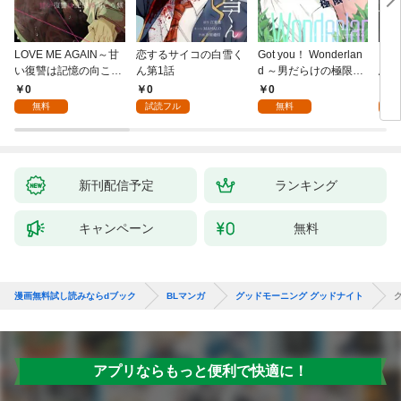
LOVE ME AGAIN～甘
恋するサイコの白雪く
Got you！ Wonderlan
ビバ
い復讐は記憶の向こう
ん第1話
d ～男だらけの極限ラ
鳥は
側～(1)
ブ～(1)
【全
0
0
0
0
無料
試読フル
無料
新刊配信予定
ランキング
キャンペーン
無料
漫画無料試し読みならdブック
BLマンガ
グッドモーニング グッドナイト
アプリならもっと便利で快適に！