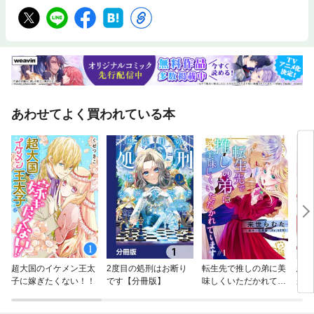
あわせてよく買われている本
超大国のイケメン王太
2度目の処刑はお断り
転生先で推しの弟に美
悪役
子に嫁ぎたくない！！
です【分冊版】
味しくいただかれてい
が、
ます
たな
霊と