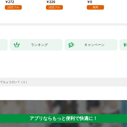
嫁として溺愛されてい
してさしあげます！1
様 1話
272
220
0
ます【単話】（１）
試読フル
試読フル
無料
ランキング
キャンペーン
てちょうだい？（１）
アプリならもっと便利で快適に！