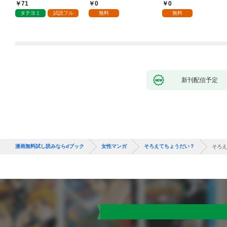
ていただきます！
抱かれて困ってます 第
71
0
0
1話
タテヨミ
試読フル
無料
無料
新刊配信予定
漫画無料試し読みならdブック
女性マンガ
そろえてちょうだい？
そろえ