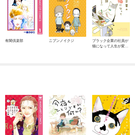
有閑倶楽部
ニブンノイクジ
ブラック企業の社員が
猫になって人生が変わ
った話