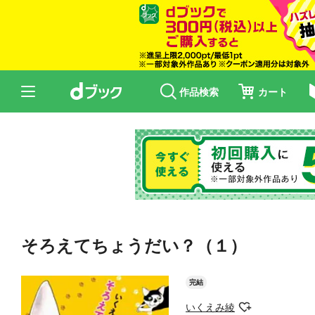
作品検索
カート
そろえてちょうだい？（１）
完結
いくえみ綾