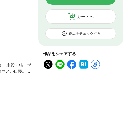
カートへ
作品をチェックする
作品をシェアする
！ 主役・猫：ブ
おマメが自慢。声
きで、きなこの本
年野良を経て作者
○男が！」とすぐ
猫マンガ第1巻！