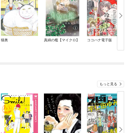
猫奥
真綿の檻【マイクロ】
ココハナ電子版
S
もっと見る