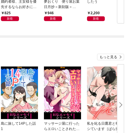
婚約者様、王女様を優
夢おくり 便り屋お葉
したう
先するならお好きにど
日月抄＜新刻版＞
うぞ（※ただし、私も
［1］
825
946
2,200
王子様を優先します
新着
新着
新着
が…）（１）【電子限
定特典付】
もっと見る
島に旅して14Pした話
マッサージ屋に行った
私を叱る日鷹君と毎晩
1
らエロいことされた話
シています［ばら売