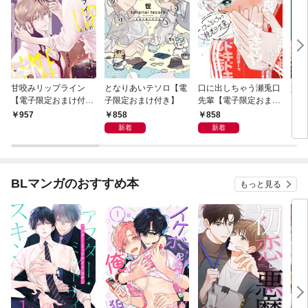
甘咬みリップライン
となりあいテソロ【電
口に出しちゃう瀬兎口
奸臣
【電子限定おまけ付
子限定おまけ付き】
先輩【電子限定おまけ
き】
付き】
858
858
957
8
新着
新着
BLマンガのおすすめ本
もっと見る