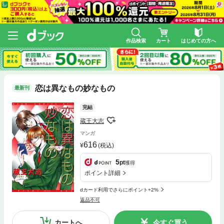
作品検索
カート
はじめての方へ
恋は異なもの妙なもの
最新刊
完結
蔵王大志
マンガ
616
(税込)
5
pt
獲得
ポイント詳細
dカード利用でさらにポイント+2%
返品不可
カートへ
今すぐ買う