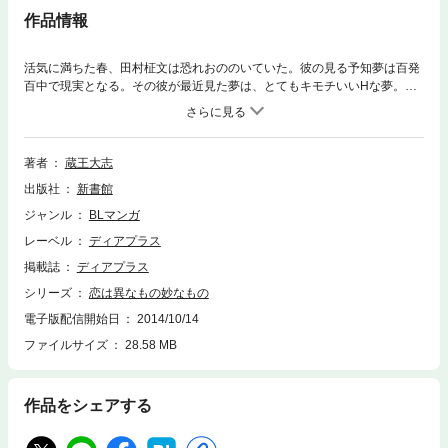
作品情報
活気に満ちた春、田村柾文は恐れおののいていた。彼の見る予知夢は百発
百中で現実となる。その彼が最近見た夢は、とてもキモチいいHな夢。だ
がなんと、相手が男だったのだ……。そして、夢に怯えながらも高校に入
学した彼の前に現れたのは…！？蔵王大志のボーイズ・ラブ・ポップ、つ
いにコミックスで登場！！
著者
蔵王大志
出版社
新書館
ジャンル
BLマンガ
レーベル
ディアプラス
掲載誌
ディアプラス
シリーズ
恋は異なもの妙なもの
電子版配信開始日
2014/10/14
ファイルサイズ
28.58 MB
作品をシェアする