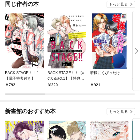
同じ作者の本
もっと見る
BACK STAGE！！ 1
BACK STAGE！！【a
若様にくびったけ
コミ
【電子特典付き】
ct.0＆act.1】【特典付
年4
き】
792
220
921
6
新書館のおすすめ本
もっと見る