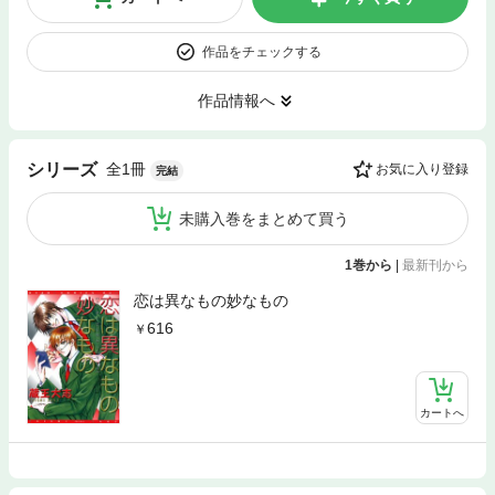
作品をチェックする
作品情報へ
全1冊
シリーズ
お気に入り登録
完結
未購入巻をまとめて買う
1巻から
|
最新刊から
恋は異なもの妙なもの
616
カートへ