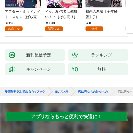
アフター・ミッドナイ
イケボ配信者は俺狙
初恋の悪魔【全年齢
ライ
ト・スキン［ばら売
い！？［ばら売り］
版】(1)
【全
り］ 第1話
第1話
198
198
0
0
試読フル
試読フル
無料
新刊配信予定
ランキング
キャンペーン
無料
漫画無料試し読みならdブック
BLマンガ
恋は異なもの妙なもの
恋は異なも
アプリならもっと便利で快適に！