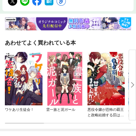
あわせてよく買われている本
ワケあり生徒会！
雲一族と泥ガール
悪役令嬢が恐怖の覇王
悪役
と政略結婚する罰は甘
象の
すぎませんか！？
@C