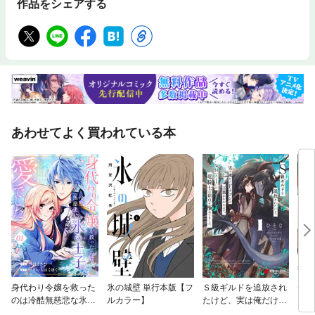
作品をシェアする
あわせてよく買われている本
身代わり令嬢を救った
氷の城壁 単行本版【フ
Ｓ級ギルドを追放され
ディ
のは冷酷無慈悲な氷の
ルカラー】
たけど、実は俺だけド
王子の愛でした
ラゴンの言葉がわかる