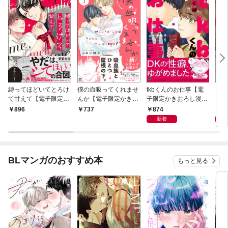
縛ってほどいてとろけ
僕の血吸ってくれませ
tkbくんのお仕事【電
エン
て甘えて【電子限定か
んか【電子限定かきお
子限定かきおろし漫画
ら【
きおろし漫画付】
ろし漫画付】 1
付】 （1）
し漫
874
8
896
737
新着
BLマンガのおすすめ本
もっと見る