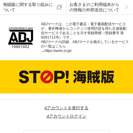
海賊版に関する取り組みに
お客さまのご利用端末から
ついて
の情報の外部送信について
ABJマークは、この電子書店・電子書籍配信サービス
が、著作権者からコンテンツ使用許諾を得た正規版配
信サービスであることを示す登録商標（登録番号 第
6091713号）です。
ABJマークの詳細、ABJマークを掲示しているサービス
の一覧はこちら
→
https://aebs.or.jp/
dアカウントを発行する
dアカウントログイン