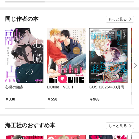
ので、気付いたときに
は竜騎士の頂点を極め
てました。
同じ作者の本
もっと見る
心臓の融点
LiQulle VOL.1
GUSH2026年03月号
Li
pat
330
550
968
6
海王社のおすすめ本
もっと見る