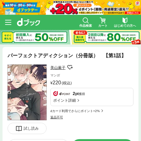
作品検索
カート
はじめての方へ
パーフェクトアディクション（分冊版） 【第1話】
美山薫子
マンガ
220
(税込)
2
pt
獲得
ポイント詳細
dカード利用でさらにポイント+2%
返品不可
試し読み