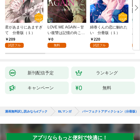
君があまりにあますぎ
LOVE ME AGAIN～甘
綿巻くんの恋に触れた
人魚
て 分冊版（１）
い復讐は記憶の向こう
い 分冊版（１）
悪魔
側～【全年齢版】(1)
き】(
209
0
220
8
試読フル
無料
試読フル
試
新刊配信予定
ランキング
キャンペーン
無料
漫画無料試し読みならdブック
BLマンガ
パーフェクトアディクション（分冊版）
アプリならもっと便利で快適に！