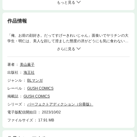
もっと見る
作品情報
「俺、お前の顔好き。だってすげーきれいじゃん」面食いでヤリチンの大
学生・明仁は、美人な顔して澄ました態度の冴がどうにも気に食わない。
合コンで狙っていた女子も冴目当てだとわかり、イライラはMAXに。そん
な時、ホテル街で冴が男と揉めているところに遭遇した明仁。実はゲイで
ネコだが気持ちよくなれない悩みを明かす冴は普段とは打って変わって隙
だらけ。煽られた明仁は冴を強引に押し倒すが、予想外に感じまくる冴に
著者
美山薫子
抑えがきかなくなり――!?※この作品は単行本版『パーフェクトアディク
出版社
海王社
ション』に収録されています。重複購入にご注意ください。※本書は、デ
ジタル配信用として再編集・改訂したものです。 内容に大きな違いはご
ジャンル
BLマンガ
ざいませんので、すでに同タイトルをご購入済みのお客様は、重複購入に
レーベル
GUSH COMICS
ご注意ください。
掲載誌
GUSH COMICS
シリーズ
パーフェクトアディクション（分冊版）
電子版配信開始日
2023/10/02
ファイルサイズ
17.91 MB