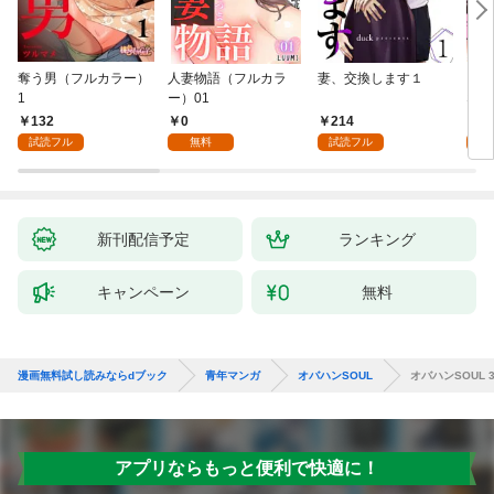
奪う男（フルカラー）
人妻物語（フルカラ
妻、交換します１
ごめ
1
ー）01
ない
132
0
214
1
試読フル
無料
試読フル
試
新刊配信予定
ランキング
キャンペーン
無料
漫画無料試し読みならdブック
青年マンガ
オバハンSOUL
オバハンSOUL 
アプリならもっと便利で快適に！