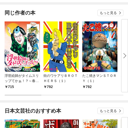
同じ作者の本
もっと見る
浮世絵師がタイムスリ
街のワケアリＢＲＯＴ
たこ焼きマンＳＴＯＲ
なん
ップてかぁ！？～春画
ＨＥＲＳ（１）
Ｙ（１）
SAVE THE WORLD～
715
792
792
7
日本文芸社のおすすめ本
もっと見る