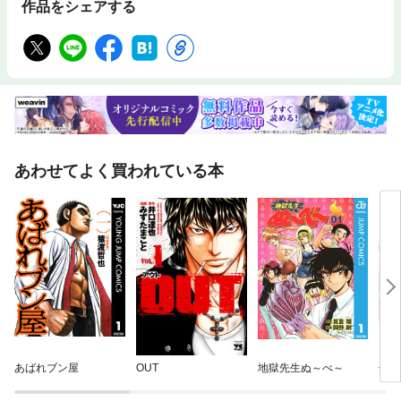
作品をシェアする
あわせてよく買われている本
あばれブン屋
OUT
地獄先生ぬ～べ～
傷だ