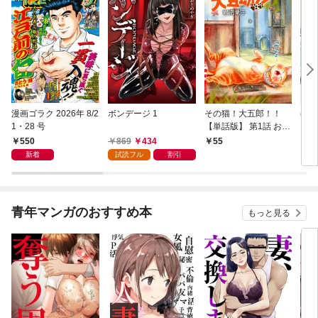
漫画ゴラク 2026年 8/2
ボンデージ 1
その猫！大五郎！！
ほた
1・28 号
【単話版】 第1話 おば
【単
あちゃんと猫
L①
550
869
434
55
1
新着
試読フル
割引
青年マンガのおすすめ本
もっと見る