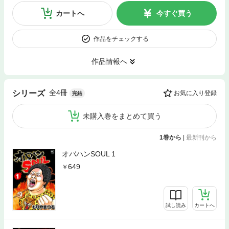
カートへ
今すぐ買う
作品をチェックする
作品情報へ
全4冊
シリーズ
お気に入り登録
完結
未購入巻をまとめて買う
1巻から
|
最新刊から
オバハンSOUL 1
649
試し読み
カートへ