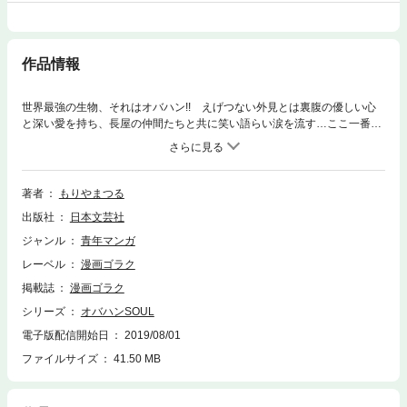
作品情報
世界最強の生物、それはオバハン!! えげつない外見とは裏腹の優しい心
と深い愛を持ち、長屋の仲間たちと共に笑い語らい涙を流す…ここ一番の
気合と悪に屈さぬ根性でひた走るは天下無敵の女道! 怒濤のナニワ世直し
人情物語!!
著者
もりやまつる
出版社
日本文芸社
ジャンル
青年マンガ
レーベル
漫画ゴラク
掲載誌
漫画ゴラク
シリーズ
オバハンSOUL
電子版配信開始日
2019/08/01
ファイルサイズ
41.50 MB