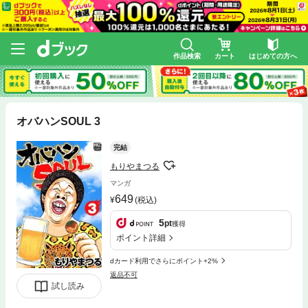
作品検索
カート
はじめての方へ
オバハンSOUL 3
完結
もりやまつる
マンガ
649
(税込)
5
pt
獲得
ポイント詳細
dカード利用でさらにポイント+2%
返品不可
試し読み