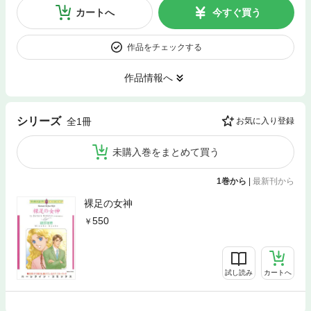
カートへ
今すぐ買う
作品をチェックする
作品情報へ
シリーズ
全1冊
お気に入り登録
未購入巻をまとめて買う
1巻から
|
最新刊から
裸足の女神
550
試し読み
カートへ