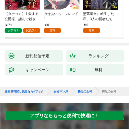
【タテヨミ】1.愛する
みせあいっこフレンド
堕落聖女に転生した
授か
公爵様、謹んで殺させ
1
私、3人の従者たちに
身籠
ていただきます！
抱かれて困ってます 第
して
71
0
0
2
1話
タテヨミ
試読フル
無料
無料
試
新刊配信予定
ランキング
キャンペーン
無料
漫画無料試し読みならdブック
女性マンガ
裸足の女神
裸足の女神
アプリならもっと便利で快適に！