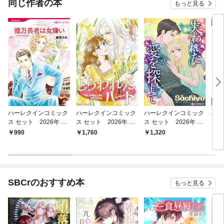
同じ作者の本
もっと見る
ハーレクインコミック
ハーレクインコミック
ハーレクインコミック
ハー
ス セット 2026年 vo
ス セット 2026年 vo
ス セット 2026年 vo
ス 
l.935
l.1056
l.998
l.86
990
1,760
1,320
1,
SBCrのおすすめ本
もっと見る