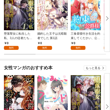
堕落聖女に転生した
婚約した王子は元暗殺
三食昼寝付き生活を約
絶対
私、3人の従者たちに
者でした 第1話
束してください、公爵
嬢は
抱かれて困ってます 第
様 1話
行本
0
0
0
7
1話
無料
無料
無料
試
女性マンガのおすすめ本
もっと見る