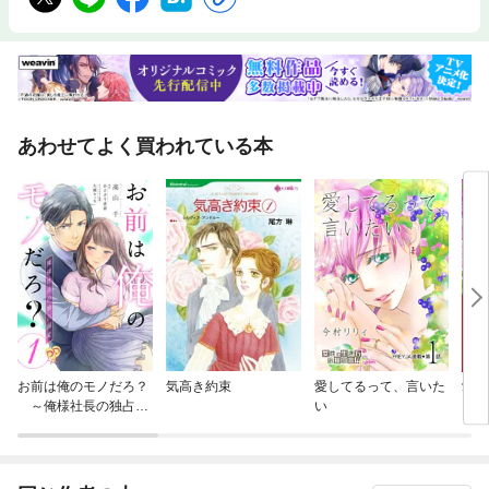
あわせてよく買われている本
お前は俺のモノだろ？
気高き約束
愛してるって、言いた
愛を
～俺様社長の独占溺
い
愛～【単話】