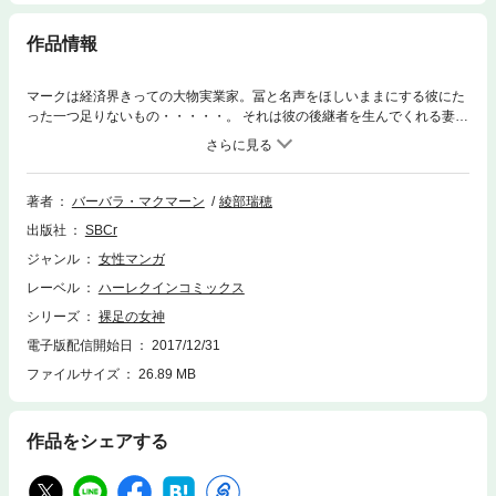
作品情報
マークは経済界きっての大物実業家。冨と名声をほしいままにする彼にた
った一つ足りないもの・・・・・。 それは彼の後継者を生んでくれる妻。
そんなマークに親友は提案した。“僕のいとこのレニーに花嫁候補を紹介さ
せよう！”レニーは次々に女性を紹介してくるが、マークは夢見る少女のよ
うな彼女が気になって・・・！
著者
バーバラ・マクマーン
綾部瑞穂
出版社
SBCr
ジャンル
女性マンガ
レーベル
ハーレクインコミックス
シリーズ
裸足の女神
電子版配信開始日
2017/12/31
ファイルサイズ
26.89 MB
作品をシェアする