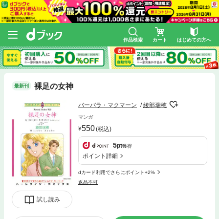
作品検索
カート
はじめての方へ
裸足の女神
最新刊
バーバラ・マクマーン
綾部瑞穂
マンガ
550
(税込)
5
pt
獲得
ポイント詳細
dカード利用でさらにポイント+2%
返品不可
試し読み