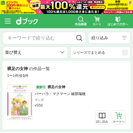
作品検索
カート
はじめての方へ
絞り込み
シリーズでまとめる
裸足の女神
の作品一覧
1〜1件/全
1
件
裸足の女神
最新刊
バーバラ・マクマーン 綾部瑞穂
マンガ
550
試し読み
カートへ