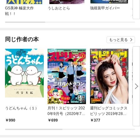
GS美神 極楽大作
うしおととら
強殖装甲ガイバー
ハヤ
戦！！
版
同じ作者の本
もっと見る
うどんちゃん（１）
月刊！スピリッツ 202
週刊ビッグコミックス
ビッ
0年9月号（2020年7月
ピリッツ 2019年28号
ンブ
27日発売号）
【デジタル版限定グラ
990
699
377
5
ビア増量「藤木由
貴」】（2019年6月10
日発売）