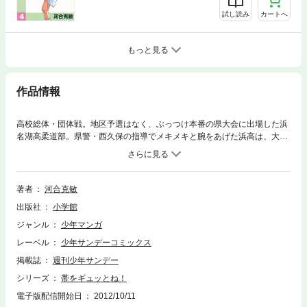
試し読み
カートへ
もっと見る
作品情報
高校総体・団体戦。地区予選はなく、ぶっつけ本番の県大会に出場した浜
名湖高柔道部。県警・西久保の指導でメキメキと腕をあげた浜高は、大会
初日、巧と杉の遅刻というアクシデントを乗りきり、まずベスト16に進
出。むかえた二日目。ベスト4をめざし快進撃をつづける浜高だ
が……！？
著者
河合克敏
出版社
小学館
ジャンル
少年マンガ
レーベル
少年サンデーコミックス
掲載誌
週刊少年サンデー
シリーズ
帯をギュッとね！
電子版配信開始日
2012/10/11