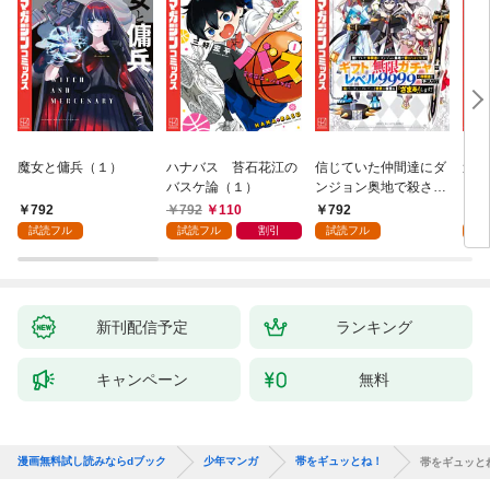
魔女と傭兵（１）
ハナバス 苔石花江の
信じていた仲間達にダ
追放
バスケ論（１）
ンジョン奥地で殺され
『自
かけたがギフト『無限
領地
792
792
110
792
7
ガチャ』でレベル９９
強の
試読フル
試読フル
割引
試読フル
試
９９の仲間達を手に入
～最
れて元パーティーメン
で始
バーと世界に復讐＆
拓ス
『ざまぁ！』します！
（１
（１）
新刊配信予定
ランキング
キャンペーン
無料
漫画無料試し読みならdブック
少年マンガ
帯をギュッとね！
帯をギュッと