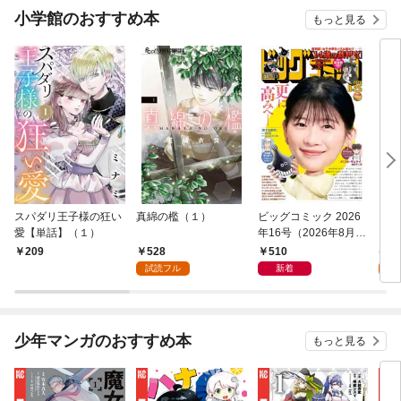
小学館のおすすめ本
もっと見る
スパダリ王子様の狂い
真綿の檻（１）
ビッグコミック 2026
こん
愛【単話】（１）
年16号（2026年8月7
（１
日発売）
528
510
5
209
試読フル
新着
試
少年マンガのおすすめ本
もっと見る