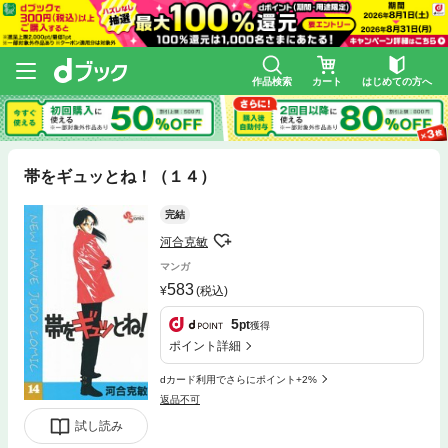
作品検索
カート
はじめての方へ
帯をギュッとね！（１４）
完結
河合克敏
マンガ
583
(税込)
5
pt
獲得
ポイント詳細
dカード利用でさらにポイント+2%
返品不可
試し読み