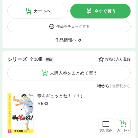
カートへ
今すぐ買う
作品をチェックする
作品情報へ
全30冊
シリーズ
お気に入り登録
完結
未購入巻をまとめて買う
1巻から
|
最新刊から
帯をギュッとね！（１）
583
試し読み
カートへ