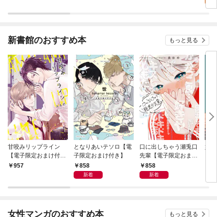
新書館のおすすめ本
もっと見る
甘咬みリップライン
となりあいテソロ【電
口に出しちゃう瀬兎口
奸臣
【電子限定おまけ付
子限定おまけ付き】
先輩【電子限定おまけ
き】
付き】
858
858
957
8
新着
新着
女性マンガのおすすめ本
もっと見る