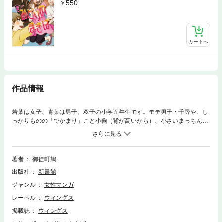
550
カートへ
作品情報
若葉は女子、青葉は男子。双子の小学五年生です。モテ男子・千尋や、し
っかりものの「でかまり」こと小鞠（背が高いから）、小さいまっちん
と、とっても仲良し。エリート転校生・速水君とか保健室常連の萩原さん
も加わり、笑って、悩んで、ケンカして―小学生だって毎日いろいろ忙し
いのです！御徒町鳩が描く、小学生の楽しいライフ☆第一弾！
著者
御徒町鳩
出版社
新書館
ジャンル
女性マンガ
レーベル
ウィングス
掲載誌
ウィングス