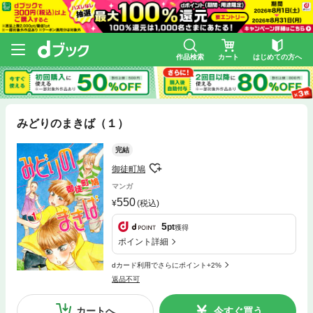
作品検索
カート
はじめての方へ
みどりのまきば（１）
完結
御徒町鳩
マンガ
550
(税込)
5
pt
獲得
ポイント詳細
dカード利用でさらにポイント+2%
返品不可
カートへ
今すぐ買う