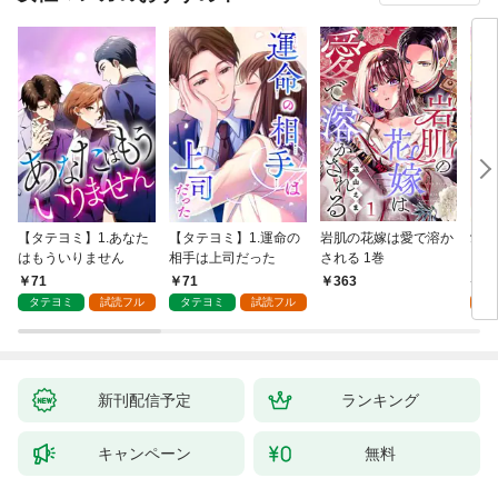
【タテヨミ】1.あなた
【タテヨミ】1.運命の
岩肌の花嫁は愛で溶か
愛し
はもういりません
相手は上司だった
される 1巻
い 
71
71
1
363
タテヨミ
試読フル
タテヨミ
試読フル
試
新刊配信予定
ランキング
キャンペーン
無料