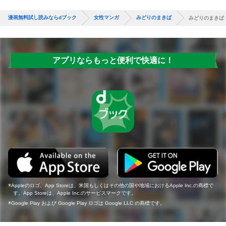
漫画無料試し読みならdブック
女性マンガ
みどりのまきば
みどりのまきば
アプリならもっと便利で快適に！
Appleのロゴ、App Storeは、米国もしくはその他の国や地域におけるApple Inc.の商標で
す。App Storeは、Apple Inc.のサービスマークです。
Google Play および Google Play ロゴは Google LLC の商標です。