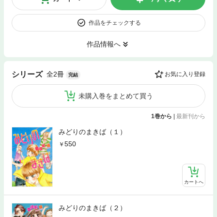
作品をチェックする
作品情報へ
全2冊
シリーズ
お気に入り登録
完結
未購入巻をまとめて買う
1巻から
|
最新刊から
みどりのまきば（１）
550
カートへ
みどりのまきば（２）