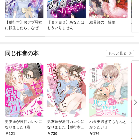
【単行本】おデブ悪女
【タテヨミ】あなたは
結界師の一輪華
バッ
に転生したら、なぜか
もういりません
ロイ
ラスボス王子様に執着
今世
されています
りが
てく
OMI
同じ作者の本
もっと見る
男友達が激甘カレシに
男友達が激甘カレシに
ハタチ過ぎてもなんと
ハタ
なりました 1巻
なりました【単行本
かシたい 1
シた
版】 1巻
0
121
730
176