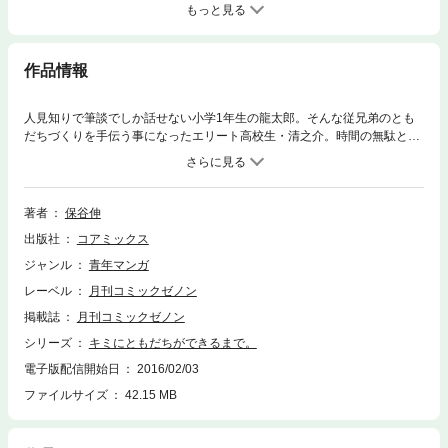
もっと見る
作品情報
人見知りで筆談でしか話せない小学1年生の龍太郎。そんな従兄弟のとも
だちづくりを手伝う事になったエリート高校生・清之介。時間の無駄と思
っていた龍太郎との交流の中で、清之介は、初めての感情を覚えてゆく－
－。
著者
保谷伸
出版社
コアミックス
ジャンル
青年マンガ
レーベル
月刊コミックゼノン
掲載誌
月刊コミックゼノン
シリーズ
キミにともだちができるまで。
電子版配信開始日
2016/02/03
ファイルサイズ
42.15 MB