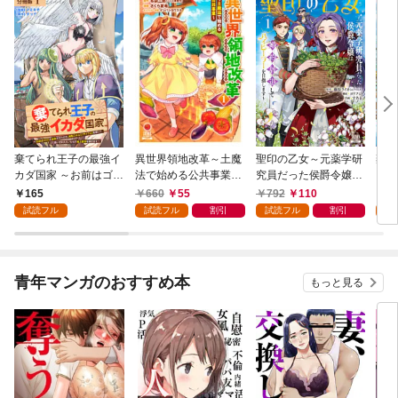
棄てられ王子の最強イ
異世界領地改革～土魔
聖印の乙女～元薬学研
棄て
カダ国家 ～お前はゴミ
法で始める公共事業～
究員だった侯爵令嬢は
カダ
だと追放されたので、
1巻
婚約辞退してハイヒー
だと
165
660
55
792
110
7
無駄スキル【リサイク
ラーを目指します～ 1
無駄
試読フル
試読フル
割引
試読フル
割引
試
ル】を使ってゴミ扱い
巻【特典イラスト付
ル】
されたモノたちで海上
き】
され
都市を築きます～ 分冊
都市
版 1巻
【特
青年マンガのおすすめ本
もっと見る