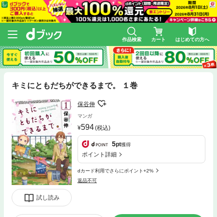
作品検索
カート
はじめての方へ
キミにともだちができるまで。 １巻
保谷伸
マンガ
594
(税込)
5
pt
獲得
ポイント詳細
dカード利用でさらにポイント+2%
返品不可
試し読み