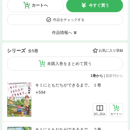
カートへ
今すぐ買う
作品をチェックする
作品情報へ
シリーズ
全5冊
お気に入り登録
未購入巻をまとめて買う
1巻から
|
最新刊から
キミにともだちができるまで。 １巻
594
試し読み
カートへ
キミにともだちができるまで。 ２巻