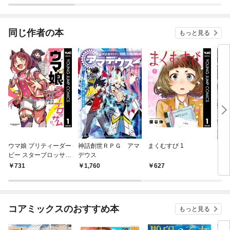
～
す！
同じ作者の本
もっと見る
ウマ娘 プリティーダー
神話創世ＲＰＧ アマ
まくむすび 1
マヤ
ビー スターブロッサム
デウス
1
731
1,760
627
5
コアミックスのおすすめ本
もっと見る