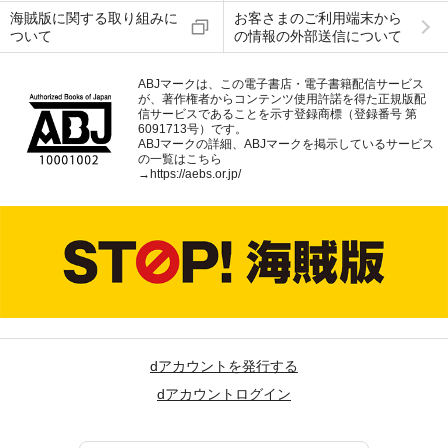
海賊版に関する取り組みに
お客さまのご利用端末から
ついて
の情報の外部送信について
ABJマークは、この電子書店・電子書籍配信サービス
が、著作権者からコンテンツ使用許諾を得た正規版配
信サービスであることを示す登録商標（登録番号 第
6091713号）です。
ABJマークの詳細、ABJマークを掲示しているサービス
の一覧はこちら
→
https://aebs.or.jp/
dアカウントを発行する
dアカウントログイン