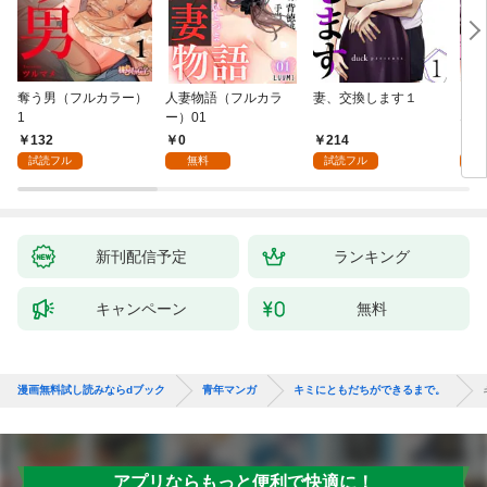
奪う男（フルカラー）
人妻物語（フルカラ
妻、交換します１
ごめ
1
ー）01
ない
132
0
214
1
試読フル
無料
試読フル
試
新刊配信予定
ランキング
キャンペーン
無料
漫画無料試し読みならdブック
青年マンガ
キミにともだちができるまで。
アプリならもっと便利で快適に！