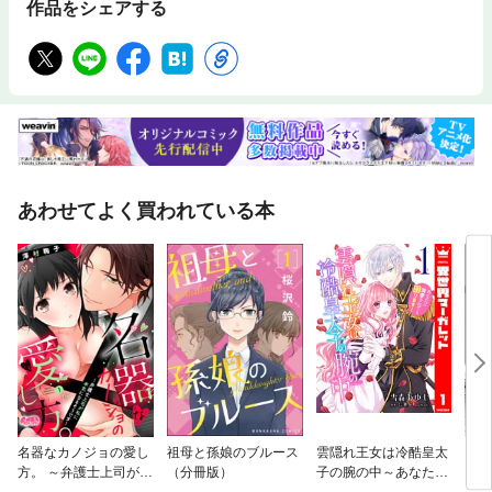
作品をシェアする
あわせてよく買われている本
名器なカノジョの愛し
祖母と孫娘のブルース
雲隠れ王女は冷酷皇太
じじ
方。 ～弁護士上司が私
（分冊版）
子の腕の中～あなたに
に本気になるそうです
溺愛されても困りま