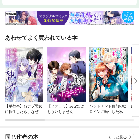
あわせてよく買われている本
【単行本】おデブ悪女
【タテヨミ】あなたは
バッドエンド目前のヒ
結界
に転生したら、なぜか
もういりません
ロインに転生した私、
ラスボス王子様に執着
今世では恋愛するつも
されています
りがチートな兄が離し
てくれません！？@C
OMIC
同じ作者の本
もっと見る