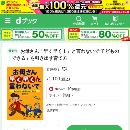
作品検索
カート
はじめての方へ
お母さん「早く早く！」と言わないで 子どもの
最新刊
「できる」を引き出す育て方
菅原裕子
1,100
(税込)
10
pt
獲得
ポイント詳細
dカード利用でさらにポイント+2%
返品不可