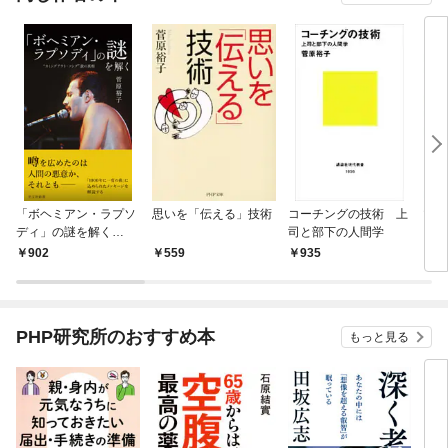
「ボヘミアン・ラプソ
思いを「伝える」技術
コーチングの技術 上
マン
ディ」の謎を解く
司と部下の人間学
ども
～“カミングアウト・
グ 
902
559
935
6
ソング”説の真相～
PHP研究所のおすすめ本
もっと見る