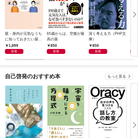
親・身内が元気なうち
65歳からは、空腹が最
深く考える力（PHP文
面白
に知っておきたい届
高の薬
庫）
恐竜
出・手続きの準備（き
1,899
850
850
9
ずな出版）
新着
新着
新着
自己啓発のおすすめ本
もっと見る