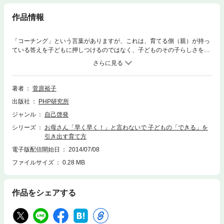
作品情報
「コーチング」という言葉がありますが、これは、育てる側（親）が持っ
ている答えを子どもに押しつけるのではなく、子どものその子らしさを尊
重するコミュニケーションのあり方です。コーチングはスポーツの世界だ
けでなく、ビジネスの世界でも人材育成のコミュニケーション手法として
受け入れられています。「ハートフルコミュニケーション」は、それを子
育てにも応用しようとする試みです。「ハートフルコミュニケーション」
著者
菅原裕子
は、子育てを教えるものではありません。親のコーチとしてのあり方を教
出版社
PHP研究所
えるものです。親に、大人に、より自分を幸せにする、自分らしく生きる
ための術を発見する場を提供します。親が自分らしく、幸せに生きていれ
ジャンル
自己啓発
ば、子どもは自然に育ちます。「親」という環境が整っていれば、子ども
シリーズ
お母さん「早く早く！」と言わないで 子どもの「できる」を
は自然に育つのです。
引き出す育て方
電子版配信開始日
2014/07/08
ファイルサイズ
0.28 MB
作品をシェアする