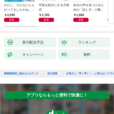
わたし、そんなにとん
宇宙を味方にする方程
自分の声を見つけるた
基地
がってましたかね。
式
めの「話し方」の教
るた
獅子座、Ａ型、丙午は
室 Ｏｒａｃｙ（オラ
2,090
1,760
1,980
2,
めぐる
シー）
新着
新着
新着
新刊配信予定
ランキング
キャンペーン
無料
漫画無料試し読みならdブック
自己啓発
お母さん「早く早く！」と言わないで 子
アプリならもっと便利で快適に！