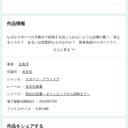
作品情報
なぜかスポーツの大舞台で頻発する信じられないような誤審の数々。単な
るミスか？ あるいは意図的なものなのか？ 新進気鋭のスポーツライタ
ーが多面的な視点で解き明かす。
著者
生島淳
出版社
光文社
ジャンル
スポーツ・アウトドア
レーベル
光文社新書
シリーズ
世紀の誤審～オリンピックからW杯まで～
電子版配信開始日
2014/07/20
ファイルサイズ
0.80 MB
作品をシェアする