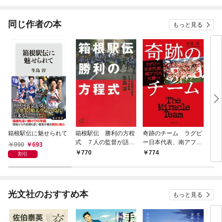
されています
りがチートな兄が離し
てくれません！？@C
OMIC
同じ作者の本
もっと見る
箱根駅伝に魅せられて
箱根駅伝 勝利の方程
奇跡のチーム ラグビ
スポ
式 ７人の監督が語る
ー日本代表、南アフリ
る！
990
693
ドラマの裏側
カに勝つ
770
774
8
割引
光文社のおすすめ本
もっと見る