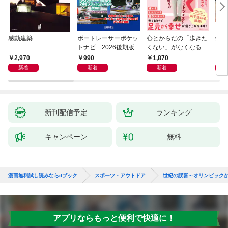
感動建築
ボートレーサーポケッ
心とからだの「歩きた
剣道
トナビ 2026後期版
くない」がなくなる
らせん流 ゆるらく歩
2,970
990
1,870
1,
き
新着
新着
新着
新刊配信予定
ランキング
キャンペーン
無料
漫画無料試し読みならdブック
スポーツ・アウトドア
世紀の誤審～オリンピック
アプリならもっと便利で快適に！