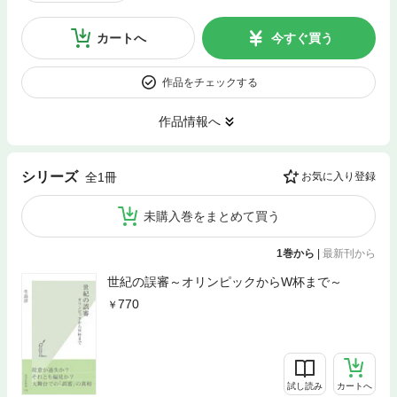
カートへ
今すぐ買う
作品をチェックする
作品情報へ
シリーズ
全1冊
お気に入り登録
未購入巻をまとめて買う
1巻から
|
最新刊から
世紀の誤審～オリンピックからW杯まで～
770
試し読み
カートへ