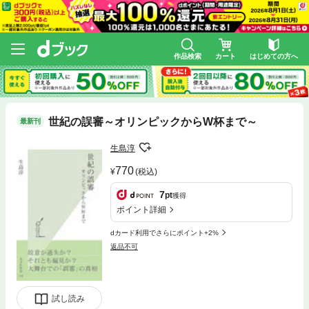
作品検索
カート
はじめての方へ
世紀の誤審～オリンピックからW杯まで～
最新刊
生島淳
770
(税込)
7
pt
獲得
ポイント詳細
dカード利用でさらにポイント+2%
返品不可
試し読み