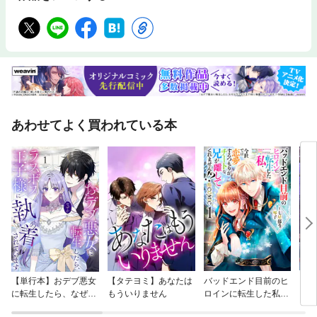
あわせてよく買われている本
【単行本】おデブ悪女
【タテヨミ】あなたは
バッドエンド目前のヒ
【タ
に転生したら、なぜか
もういりません
ロインに転生した私、
リ〜
ラスボス王子様に執着
今世では恋愛するつも