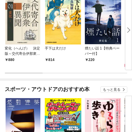
変化（へんげ） 決定
手下は犬だけ
煙たい話 1【特典ペー
マリ
版～交代寄合伊那衆異
パー付】
聞（1）～
1,
880
814
220
スポーツ・アウトドアのおすすめ本
もっと見る