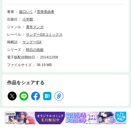
ハリウッド・スターが雇った殺し屋に襲われる。そして武清を庇った時緒
は、殺し屋の凶弾に倒れて――!? 異色伝奇物語、待望の第2集登場!!
著者
坂口いく
荒巻美由希
出版社
小学館
ジャンル
青年マンガ
レーベル
サンデーGXコミックス
掲載誌
サンデーGX
シリーズ
時忘の捨姫
電子版配信開始日
2014/12/08
ファイルサイズ
36.19 MB
作品をシェアする