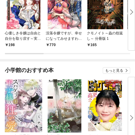
心優しき令嬢は自由と
没落令嬢ですが、幸せ
クモノイト～蟲の怨返
クモ
自分を取り戻す～実家
になってみせますわ！
し～ 分冊版 1
し～
の未来とか知ったこと
アンソロジー（１）
198
770
165
7
か！～【単話】（１）
小学館のおすすめ本
もっと見る