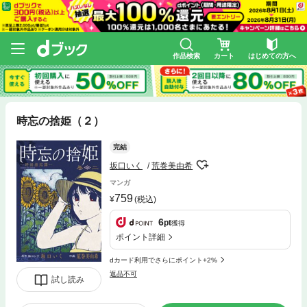
作品検索
カート
はじめての方へ
時忘の捨姫（２）
完結
坂口いく
荒巻美由希
マンガ
759
(税込)
6
pt
獲得
ポイント詳細
dカード利用でさらにポイント+2%
返品不可
試し読み