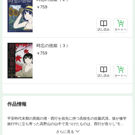
759
試し読み
カートへ
時忘の捨姫（３）
759
試し読み
カートへ
作品情報
平安時代末期の異能の僧・西行を祖先に持つ高校生の佐藤武清。彼が修学
旅行中に立ち寄った高野山の山中で見つけたものは、西行が造りし“モ
ノ”…それは、少女姿の「何か」だった！彼女に「時緒」と名づけて共に暮
らすことになった武清だが、不老不死の肉体を持つ時緒に恐怖を味わった