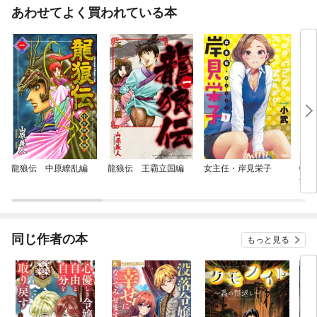
あわせてよく買われている本
龍狼伝 中原繚乱編
龍狼伝 王霸立国編
女主任・岸見栄子
転生
す
同じ作者の本
もっと見る