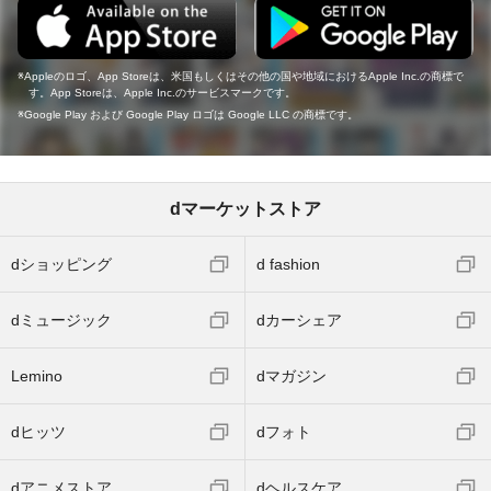
Appleのロゴ、App Storeは、米国もしくはその他の国や地域におけるApple Inc.の商標で
す。App Storeは、Apple Inc.のサービスマークです。
Google Play および Google Play ロゴは Google LLC の商標です。
dマーケットストア
dショッピング
d fashion
dミュージック
dカーシェア
Lemino
dマガジン
dヒッツ
dフォト
dアニメストア
dヘルスケア