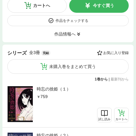
カートへ
今すぐ買う
作品をチェックする
作品情報へ
全3冊
シリーズ
お気に入り登録
完結
未購入巻をまとめて買う
1巻から
|
最新刊から
時忘の捨姫（１）
759
試し読み
カートへ
時忘の捨姫（２）