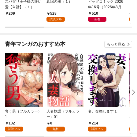
スパダリ王子様の狂い
真綿の檻（１）
ビッグコミック 2026
こん
愛【単話】（１）
年16号（2026年8月7
（１
日発売）
528
510
5
209
試読フル
新着
試
青年マンガのおすすめ本
もっと見る
奪う男（フルカラー）
人妻物語（フルカラ
妻、交換します１
ごめ
1
ー）01
ない
132
0
214
1
試読フル
無料
試読フル
試