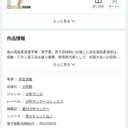
試し読み
カートへ
もっと見る
作品情報
春の高校柔道選手権・県予選。男子団体戦に出場した浜名湖高柔道部は、
宿敵・三方ヶ原工高を破り優勝。静岡県代表として、全国大会への切符を
手にする。だが、県大会は一つの通過点。目標は、あくまでも日本武道館
での日本一。ところが、その前に恐怖の儀式が浜高の面々を待ち受けてい
るのだ。そう、その名は泣く子も黙る「期末テスト」！！
著者
河合克敏
出版社
小学館
ジャンル
少年マンガ
レーベル
少年サンデーコミックス
掲載誌
週刊少年サンデー
シリーズ
帯をギュッとね！
電子版配信開始日
2012/10/11