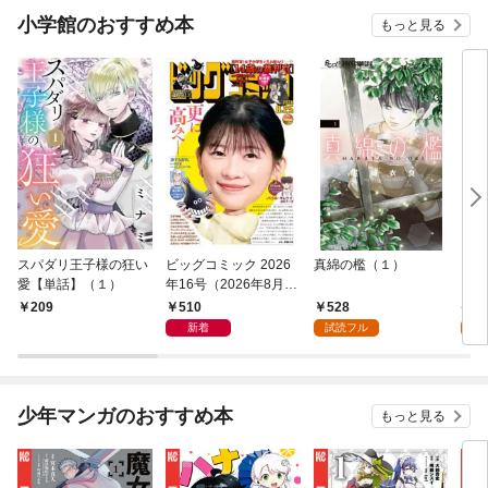
小学館のおすすめ本
もっと見る
スパダリ王子様の狂い
ビッグコミック 2026
真綿の檻（１）
こん
愛【単話】（１）
年16号（2026年8月7
（１
日発売）
510
528
5
209
新着
試読フル
試
少年マンガのおすすめ本
もっと見る