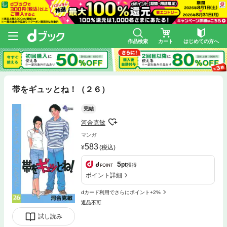
作品検索
カート
はじめての方へ
帯をギュッとね！（２６）
完結
河合克敏
マンガ
583
(税込)
5
pt
獲得
ポイント詳細
dカード利用でさらにポイント+2%
返品不可
試し読み