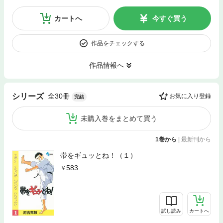
カートへ
今すぐ買う
作品をチェックする
作品情報へ
全30冊
シリーズ
お気に入り登録
完結
未購入巻をまとめて買う
1巻から
|
最新刊から
帯をギュッとね！（１）
583
試し読み
カートへ