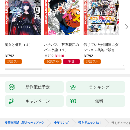
魔女と傭兵（１）
ハナバス 苔石花江の
信じていた仲間達にダ
追放
バスケ論（１）
ンジョン奥地で殺され
『自
かけたがギフト『無限
領地
792
792
110
792
7
ガチャ』でレベル９９
強の
試読フル
試読フル
割引
試読フル
試
９９の仲間達を手に入
～最
れて元パーティーメン
で始
バーと世界に復讐＆
拓ス
『ざまぁ！』します！
（１
（１）
新刊配信予定
ランキング
キャンペーン
無料
漫画無料試し読みならdブック
少年マンガ
帯をギュッとね！
帯をギュッと