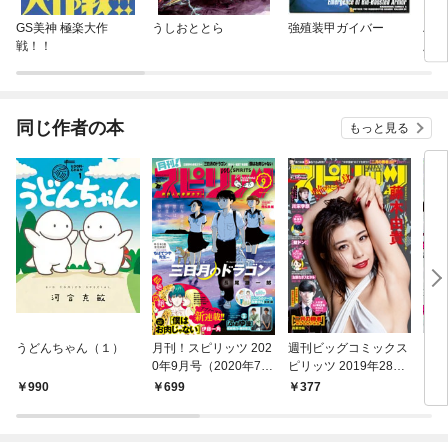
GS美神 極楽大作
うしおととら
強殖装甲ガイバー
ハヤ
戦！！
版
同じ作者の本
もっと見る
うどんちゃん（１）
月刊！スピリッツ 202
週刊ビッグコミックス
ビッ
0年9月号（2020年7月
ピリッツ 2019年28号
ンブ
27日発売号）
【デジタル版限定グラ
990
699
377
5
ビア増量「藤木由
貴」】（2019年6月10
日発売）