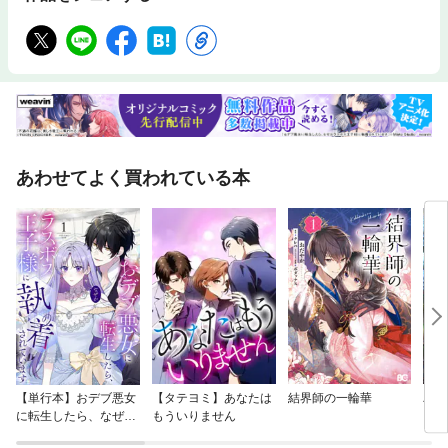
あわせてよく買われている本
【単行本】おデブ悪女
【タテヨミ】あなたは
結界師の一輪華
バッ
に転生したら、なぜか
もういりません
ロイ
ラスボス王子様に執着
今世