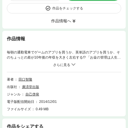
作品をチェックする
作品情報へ
作品情報
毎朝の通勤電車でゲームのアプリを買うか、英単語のアプリを買うか、そ
のちょっとの差が10年後の年収を大きく左右する!? 「お金の管理は人生の
管理」と宣言する お金のカリスマ 田口智隆が、「将来稼いで活躍する
人」になるために知っておきたい、お金の使い方を伝授。「高収入にふさ
わしい人間力」は20代で身につけろ!
著者
田口智隆
出版社
廣済堂出版
ジャンル
自己啓発
電子版配信開始日
2014/12/01
ファイルサイズ
0.49 MB
作品をシェアする