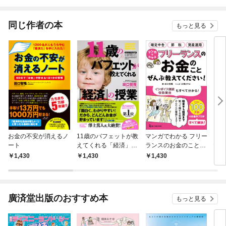
されています
りが
てく
OMI
同じ作者の本
もっと見る
お金の不安が消えるノ
11歳のバフェットが教
マンガでわかる フリー
お金
ート
えてくれる「経済」の
ランスのお金のことぜ
た3
授業
んぶ教えてください！
1,430
1,430
1,430
1,
廣済堂出版のおすすめ本
もっと見る