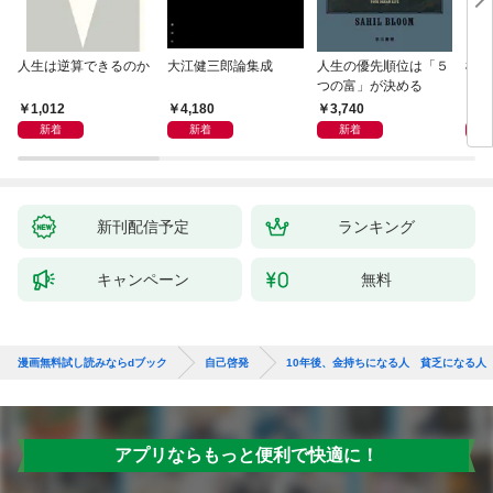
人生は逆算できるのか
大江健三郎論集成
人生の優先順位は「５
極限
つの富」が決める
1,012
4,180
3,740
2,
新着
新着
新着
新刊配信予定
ランキング
キャンペーン
無料
漫画無料試し読みならdブック
自己啓発
10年後、金持ちになる人 貧乏になる人
アプリならもっと便利で快適に！