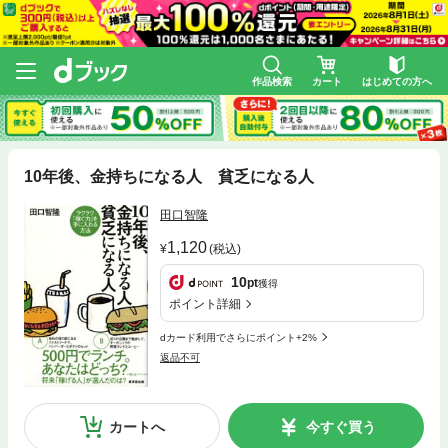
作品検索
カート
はじめての方へ
10年後、金持ちになる人 貧乏になる人
田口智隆
1,120
(税込)
10
pt
獲得
ポイント詳細
dカード利用でさらにポイント+2%
返品不可
カートへ
今すぐ買う