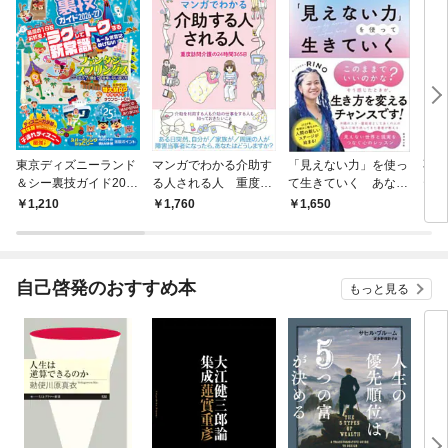
東京ディズニーランド
マンガでわかる介助す
「見えない力」を使っ
不安
＆シー裏技ガイド202
る人される人 重度訪
て生きていく あなた
テラ
6-27
問介護の24時間365日
の魂を目覚めさせるス
1,210
1,760
1,650
1,
ピリチュアル練習帳
自己啓発のおすすめ本
もっと見る