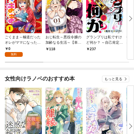
ごくまま～極道だった
おじ転生～悪役令嬢の
グランプリは私ですけ
後宮
オレがママになった話
加齢なる生活～【単
ど何か？ ～自己肯定モ
は謎
～【単話】（１）
話】（１）
ンスターのミスコン無
（１
0
118
237
2
双～【単話】（１）
無料
女性向けラノベのおすすめ本
もっと見る