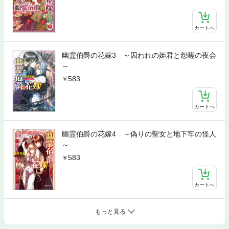
カートへ
幽霊伯爵の花嫁3 ～囚われの姫君と怨嗟の夜会
～
583
カートへ
幽霊伯爵の花嫁4 ～偽りの聖女と地下牢の怪人
～
583
カートへ
もっと見る