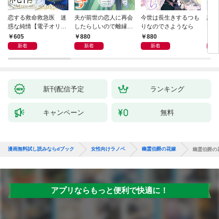
恋する救命救急医 迷
夫が前世の恋人に再会
今世は長生きするつも
話し
惑な純情【電子オリジ
したらしいので離縁し
りなのでさようなら
でし
ナル】
ます
605
880
880
1,
新着
新着
新着
新刊配信予定
ランキング
キャンペーン
無料
漫画無料試し読みならdブック
女性向けラノベ
幽霊伯爵の花嫁
幽霊伯爵の
アプリならもっと便利で快適に！