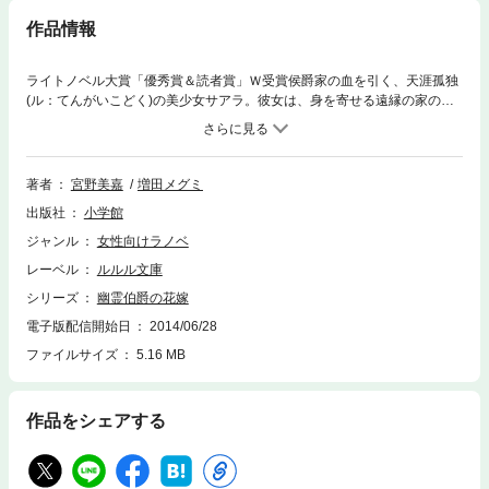
作品情報
ライトノベル大賞「優秀賞＆読者賞」Ｗ受賞侯爵家の血を引く、天涯孤独
(ル：てんがいこどく)の美少女サアラ。彼女は、身を寄せる遠縁の家の息
子と婚約していたが、幽霊伯爵と呼ばれるコルドン伯爵の１７人目の妻と
して嫁ぐことに！ 更に嫁ぎ先は、墓地に囲まれ夜な夜な幽霊が現れると
いう場所で！？ 妻に無関心な夫、何故かよそよそしい使用人達。ところ
が、サアラはのびのびと毎日を満喫し、逆に夫を翻弄して……！？ 美し
著者
宮野美嘉
増田メグミ
く強かに、少女は恋と幸せをつかみ取る！※この作品は底本と同じクオリ
出版社
小学館
ティのイラストが収録されています。
ジャンル
女性向けラノベ
レーベル
ルルル文庫
シリーズ
幽霊伯爵の花嫁
電子版配信開始日
2014/06/28
ファイルサイズ
5.16 MB
作品をシェアする