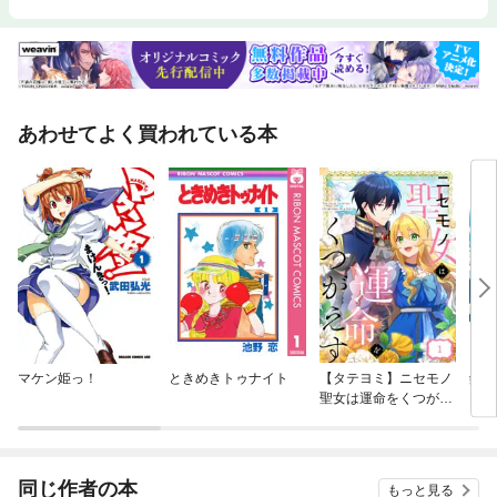
あわせてよく買われている本
マケン姫っ！
ときめきトゥナイト
【タテヨミ】ニセモノ
銀色
聖女は運命をくつがえ
す
同じ作者の本
もっと見る