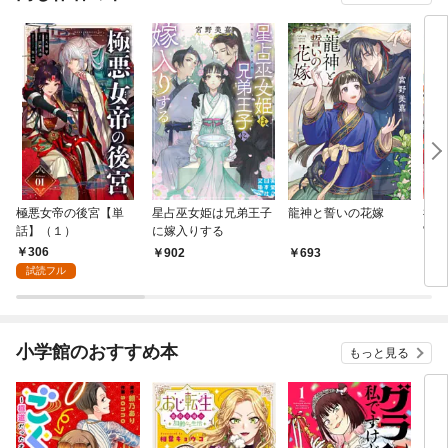
極悪女帝の後宮【単
星占巫女姫は兄弟王子
龍神と誓いの花嫁
禍姫
話】（１）
に嫁入りする
宮異
306
902
693
7
試読フル
小学館のおすすめ本
もっと見る