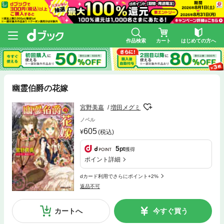
作品検索
カート
はじめての方へ
幽霊伯爵の花嫁
宮野美嘉
増田メグミ
ノベル
605
(税込)
5
pt
獲得
ポイント詳細
dカード利用でさらにポイント+2%
返品不可
カートへ
今すぐ買う