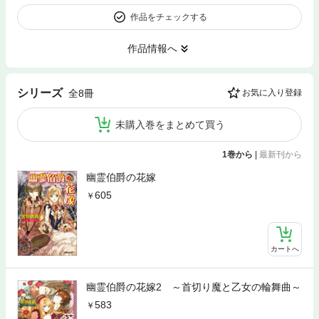
作品をチェックする
作品情報へ
シリーズ
全8冊
お気に入り登録
未購入巻をまとめて買う
1巻から
|
最新刊から
幽霊伯爵の花嫁
605
カートへ
幽霊伯爵の花嫁2 ～首切り魔と乙女の輪舞曲～
583