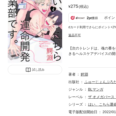
275
(税込)
ポイン
2
pt
獲得
dカード利用でさらにポイント+2
返品不可
【次のトレンドは、魂の番を
きるヘルスケアデバイスの開
トは「魂の番」を科学するこ
験台となった桐山は早速、新
試し読み
違い？そもそも運命ってなん
著者
鰐淵
れています。重複購入にお気
出版社
ふゅーじょんぷろ
ジャンル
BLマンガ
レーベル
ザ オメガバース
シリーズ
はい、こちら運
電子版配信開始日
2022/01