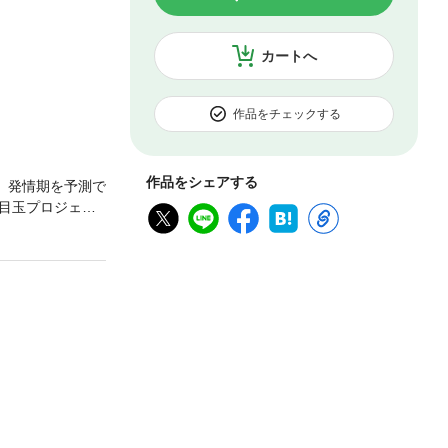
カートへ
作品をチェックする
作品をシェアする
。発情期を予測で
目玉プロジェク
ら…。自らが実
とも だたの勘
８－』にも掲載さ