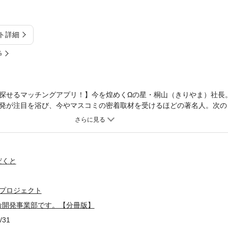
ト詳細
%
探せるマッチングアプリ！】今を煌めくΩの星・桐山（きりやま）社長
発が注目を浴び、今やマスコミの密着取材を受けるほどの著名人。次の
と。都市伝説とされながらも、本当に運命の相手が存在するのだとした
入社員のα・葵（あおい）とマッチングする。これがデスティニー？それ
なんだーーーー!!!※本作品は『オメガバース プロジェクト－シーズン
をつけ下さい。
だくと
 プロジェクト
命開発事業部です。【分冊版】
/31