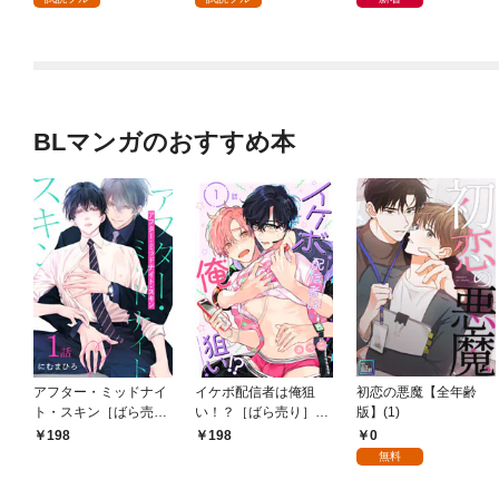
BLマンガのおすすめ本
アフター・ミッドナイ
イケボ配信者は俺狙
初恋の悪魔【全年齢
ト・スキン［ばら売
い！？［ばら売り］
版】(1)
り］ 第1話
第1話
0
198
198
無料