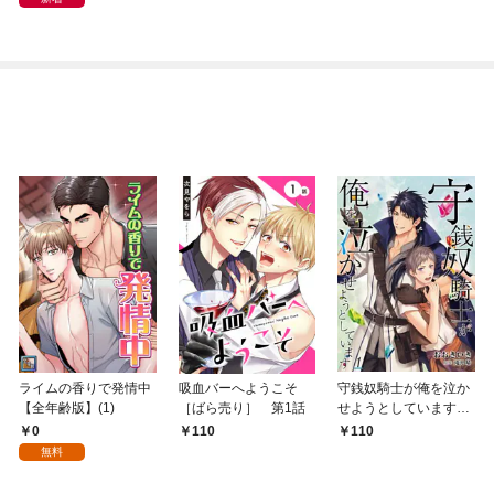
象のアサシンと踏破し
ます～(1)
ライムの香りで発情中
吸血バーへようこそ
守銭奴騎士が俺を泣か
【全年齢版】(1)
［ばら売り］ 第1話
せようとしています
【単話】 1
0
110
110
無料