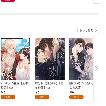
もっと見る
2つの月の花嫁【全年
蝶は夜に謎を紡ぐ【全
隣にいるのに会いたく
齢版】(1)
年齢版】(1)
なる人(1)
0
0
0
無料
無料
無料