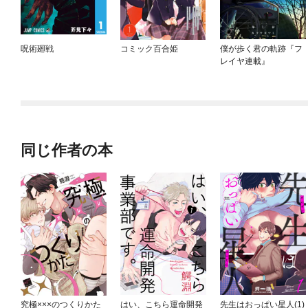
呪術廻戦
コミック百合姫
僕が歩く君の軌跡『フ
レイヤ連載』
同じ作者の本
究極×××のつくりかた
はい、こちら運命開発
先生はおっぱい星人(1)