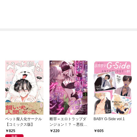
ペット擬人化サークル
断罪＝エロトラップダ
BABY G-Side vol.1
【コミックス版】
ンジョン！？ ～悪役令
嬢に転生したら冤罪で
825
220
605
追放されたので攻略対
新着