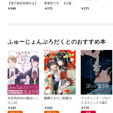
【電子限定特典付き】
事業部です。【分冊
版】(1)
946
275
275
ふゅーじょんぷろだくとのおすすめ本
生意気Domの服従レッ
麒麟さまのご寵愛(1)
ウェディング・ブルー
スン(1)
ズ【コミックス版】
220
220
770
試読フル
試読フル
新着