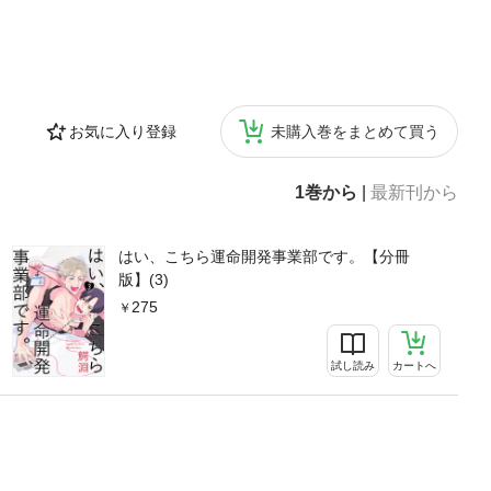
お気に入り登録
未購入巻をまとめて買う
1巻から
|
最新刊から
はい、こちら運命開発事業部です。【分冊
版】(3)
275
試し読み
カートへ