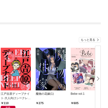
もっと見る
江戸吉原ディープナイ
魔物の花嫁(1)
Bebe vol.1
ト-大人向けシークレッ
トツアー-(1)
て
110
275
605
新着