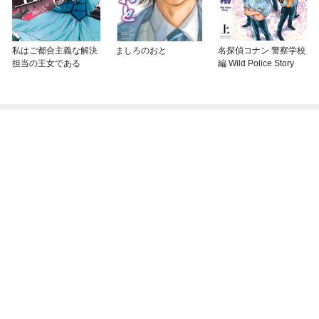
私はご都合主義な解決
ましろのおと
名探偵コナン 警察学校
担当の王女である
編 Wild Police Story