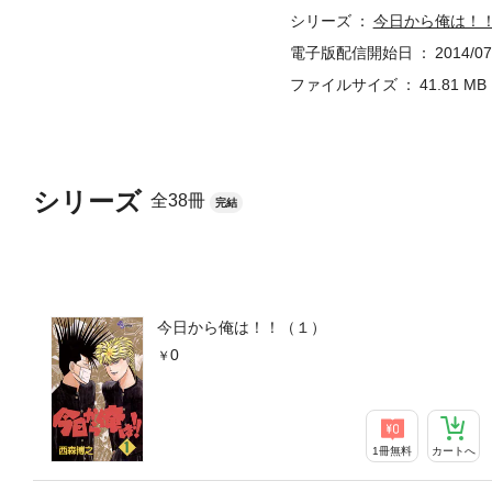
シリーズ
今日から俺は！
電子版配信開始日
2014/07
ファイルサイズ
41.81 MB
シリーズ
全38冊
完結
今日から俺は！！（１）
0
1冊無料
カートへ