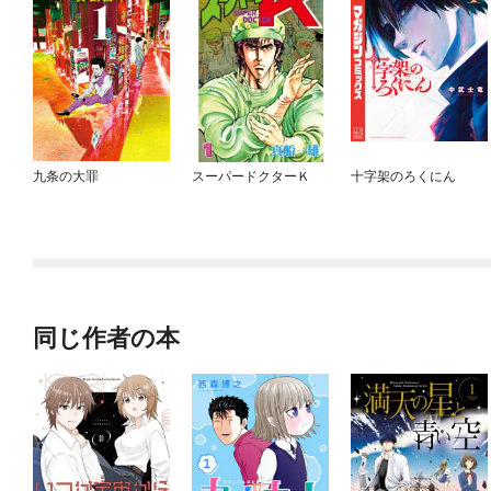
九条の大罪
スーパードクターＫ
十字架のろくにん
同じ作者の本