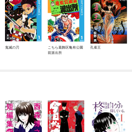
鬼滅の刃
こちら葛飾区亀有公園
孔雀王
前派出所