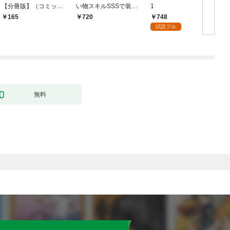
【分冊版】（コミッ
い物スキルSSSで装備
1
ク） １話【フルカラ
無双 ～買ったモノを
748
165
720
ー】
超強化して最強パーテ
試読フル
ィー目指します～【単
行本版】 1巻
無料