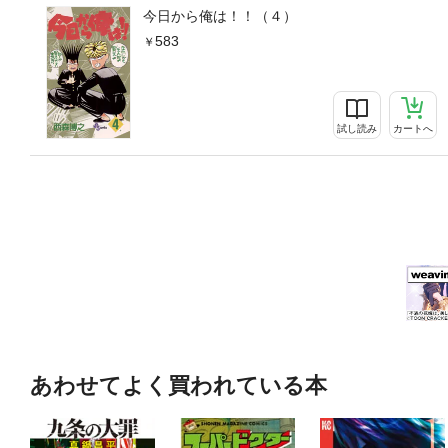
今日から俺は！！（４）
583
試し読み
カートへ
あわせてよく買われている本