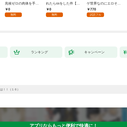
兆候ゼロの肉体を手に
れたらxxをした件【全
ゲ世界なのにエロそっ
入れて自由を謳歌す
年齢版】(1)
ちのけでひたすら最強
0
0
770
る。1
を目指すモブ転生者～
無料
無料
試読フル
ランキング
キャンペーン
は！！（１６）
アプリならもっと便利で快適に！