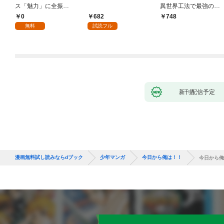
ス「魅力」に全振
異世界工法で最強の家
り！？(1)
づくりを（コミック）
0
682
748
１
無料
試読フル
新刊配信予定
漫画無料試し読みならdブック
少年マンガ
今日から俺は！！
今日から俺