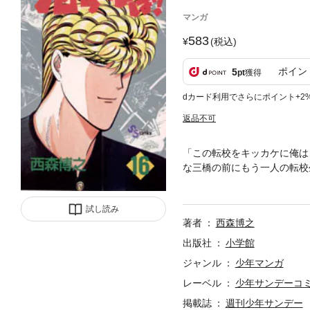
マンガ
583
(税込)
ポイン
5
pt
獲得
dカード利用でさらにポイント+2
返品不可
「この転校をキッカケに俺は
な三橋の前にもう一人の転校
コンビが繰り広げる青春不良
試し読み
著者
西森博之
出版社
小学館
ジャンル
少年マンガ
レーベル
少年サンデーコ
掲載誌
週刊少年サンデー