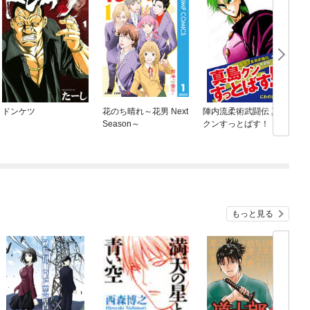
ドンケツ
花のち晴れ～花男 Next
陣内流柔術武闘伝 真島
Season～
クンすっとばす！！
（新装版）
もっと見る