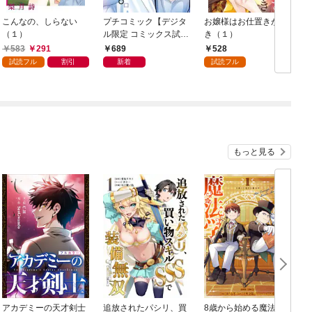
こんなの、しらない
プチコミック【デジタ
お嬢様はお仕置きが好
（１）
ル限定 コミックス試し
き（１）
読み特典付き】 2026
583
291
689
528
年9月号（2026年8月7
試読フル
割引
新着
試読フル
日発売）
もっと見る
アカデミーの天才剣士
追放されたパシリ、買
8歳から始める魔法学