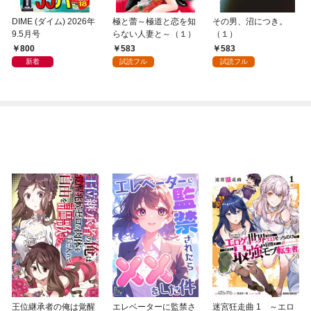
DIME (ダイム) 2026年
極と蕾～極道と恋を知
その男、沼につき。
9.5月号
らない人妻と～（１）
（１）
800
583
583
新着
試読フル
試読フル
王位継承者の俺は覚醒
エレベーターに監禁さ
迷宮狂走曲 1 ～エロ