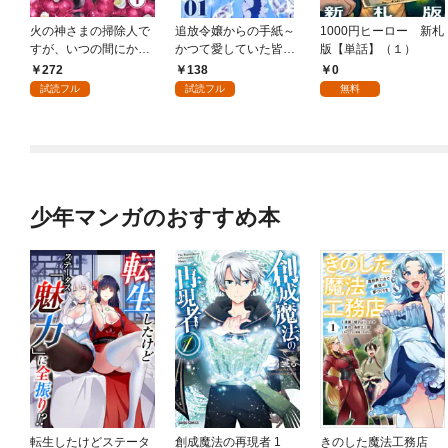
火の神さまの掃除人で
追放令嬢からの手紙～
1000円ヒーロー 新札
すが、いつの間にか花
かつて愛していた皆さ
版【単話】（１）
嫁として溺愛されてい
まへ 私のことなどお忘
272
138
0
ます【単話】（１）
れですか？～【単話】
試読フル
試読フル
無料
（１）
少年マンガのおすすめ本
転生したけどステータ
創成魔法の再現者 1
きのした魔法工務店