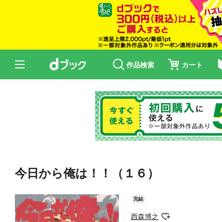
作品検索
カート
今日から俺は！！（１６）
完結
西森博之