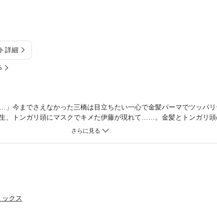
ト詳細
%
…」今までさえなかった三橋は目立ちたい一心で金髪パーマでツッパリ
生、トンガリ頭にマスクでキメた伊藤が現れて……。金髪とトンガリ頭
コメディ！待望の第16巻配信。
ミックス