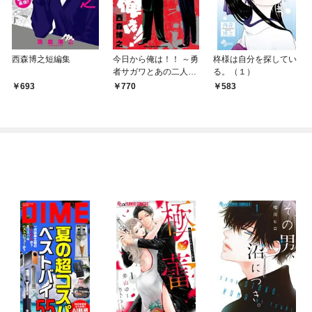
西森博之短編集
今日から俺は！！ ～勇
柊様は自分を探してい
者サガワとあの二人編
る。（１）
～
693
770
583