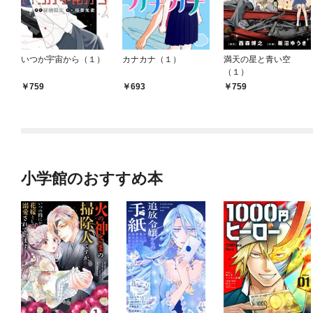
いつか宇宙から（１）
カナカナ（１）
満天の星と青い空
（１）
759
693
759
小学館のおすすめ本