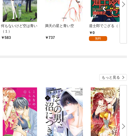
何もないけど空は青い
満天の星と青い空
道士郎でござる（１）
（１）
0
583
737
無料
もっと見る