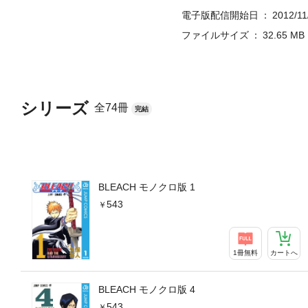
電子版配信開始日
2012/11
ファイルサイズ
32.65 MB
シリーズ
全74冊
完結
BLEACH モノクロ版 1
543
1冊無料
カートへ
BLEACH モノクロ版 4
543