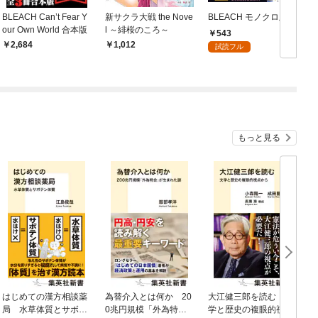
BLEACH Can’t Fear Y
新サクラ大戦 the Nove
BLEACH モノクロ版 1
B
our Own World 合本版
l ～緋桜のころ～
543
2,684
1,012
試読フル
もっと見る
はじめての漢方相談薬
為替介入とは何か 20
大江健三郎を読む 文
ヤ
局 水草体質とサボテ
0兆円規模「外為特
学と歴史の複眼的視点
N