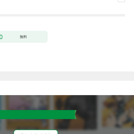
ィー目指します～【単
行本版】 1巻
無料