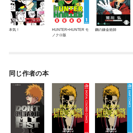
本気！
HUNTER×HUNTER モ
鋼の錬金術師
ノクロ版
同じ作者の本