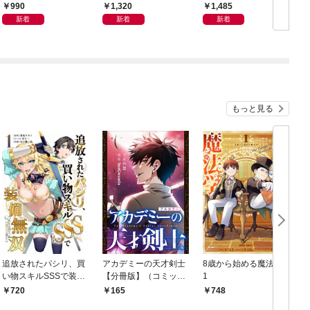
ン体質
会」が生まれた謎
から
990
1,320
1,485
新着
新着
新着
もっと見る
追放されたパシリ、買
アカデミーの天才剣士
8歳から始める魔法学
い物スキルSSSで装備
【分冊版】（コミッ
1
無双 ～買ったモノを
ク） １話【フルカラ
720
165
748
超強化して最強パーテ
ー】