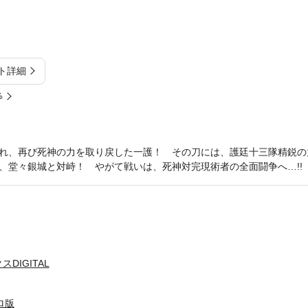
ト詳細
%
れ、再び死神の力を取り戻した一護！ その刀には、護廷十三隊精鋭の
、堂々銀城と対峙！ やがて戦いは、死神対完現術者の全面闘争へ…!!
DIGITAL
ロ版