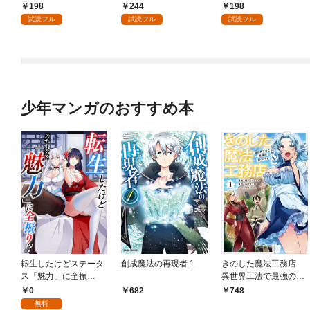
198
244
198
試読フル
試読フル
試読フル
少年マンガのおすすめ本
転生したけどステータ
創成魔法の再現者 1
きのした魔法工務店
ス「魅力」に全振
異世界工法で最強の家
り！？(1)
づくりを（コミック）
0
682
748
１
無料