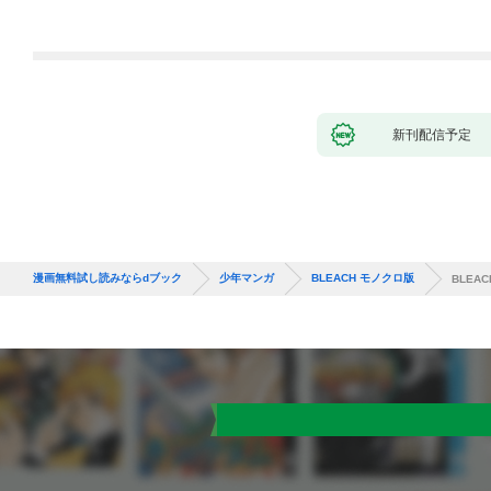
新刊配信予定
漫画無料試し読みならdブック
少年マンガ
BLEACH モノクロ版
BLEA