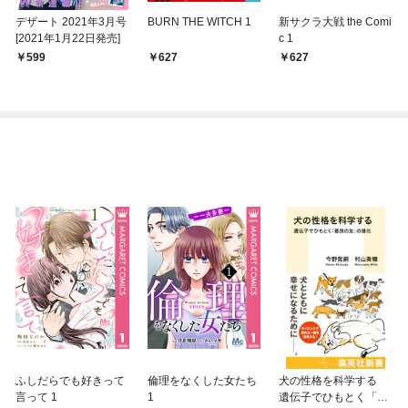
デザート 2021年3月号
BURN THE WITCH 1
新サクラ大戦 the Comi
[2021年1月22日発売]
c 1
599
627
627
ふしだらでも好きって
倫理をなくした女たち
犬の性格を科学する
言って 1
1
遺伝子でひもとく「最