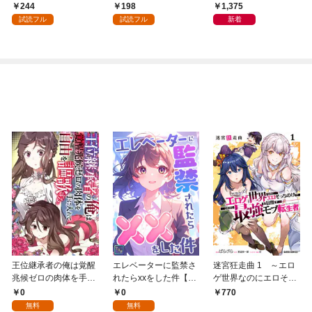
良の友」の進化
244
198
1,375
試読フル
試読フル
新着
王位継承者の俺は覚醒
エレベーターに監禁さ
迷宮狂走曲 1 ～エロ
兆候ゼロの肉体を手に
れたらxxをした件【全
ゲ世界なのにエロそっ
入れて自由を謳歌す
年齢版】(1)
ちのけでひたすら最強
0
0
770
る。1
を目指すモブ転生者～
無料
無料