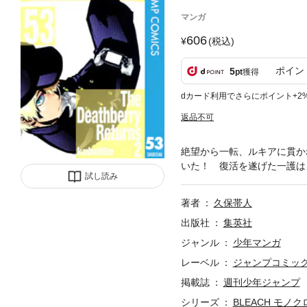
マンガ
606
(税込)
ポイン
5
pt
獲得
dカード利用でさらにポイント+2
返品不可
絶望から一転、ルキアに貫か
いた！ 復活を遂げた一護は
試し読み
著者
久保帯人
出版社
集英社
ジャンル
少年マンガ
レーベル
ジャンプコミックス
掲載誌
週刊少年ジャンプ
シリーズ
BLEACH モノク