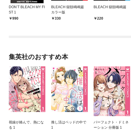
DON’T BLEACH MY FI
BLEACH 獄頤鳴鳴篇
BLEACH 獄頤鳴鳴篇
ST 1
カラー版
990
330
220
集英社のおすすめ本
視線が絡んで、熱にな
推し活はベッドの中で
パーフェクト・ドミネ
る 1
1
ーション 分冊版 1