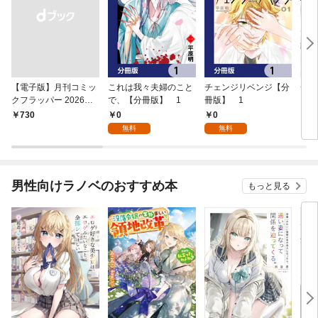
【電子版】月刊コミッ
これは我々夫婦のこと
チェンジリベンジ【分
チェ
クフラッパー 2026年9
で、【分冊版】 1
冊版】 1
月号
0
0
￥730
7
無料
無料
男性向けラノベのおすすめ本
もっと見る