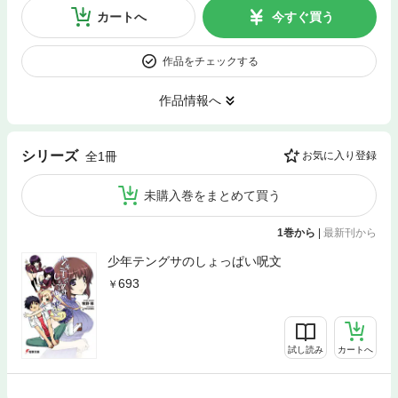
カートへ
今すぐ買う
作品をチェックする
作品情報へ
シリーズ
全1冊
お気に入り登録
未購入巻をまとめて買う
1巻から
|
最新刊から
少年テングサのしょっぱい呪文
693
試し読み
カートへ