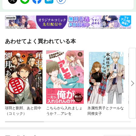
あわせてよく買われている本
項羽と劉邦、あと田中
こちらから入れましょ
氷属性男子とクールな
ショ
（コミック）
うか？…アレを
同僚女子