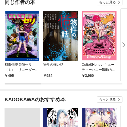
同じ作者の本
もっと見る
都市伝説探偵セリ
物件の怖い話
Cutie&Honey -キュー
異世
（１） リコーダー・
ティーハニー50th Ann
ろあ
パニック
iversary Tribute Artboo
ロジ
495
924
3,960
9
k-
KADOKAWAのおすすめ本
もっと見る