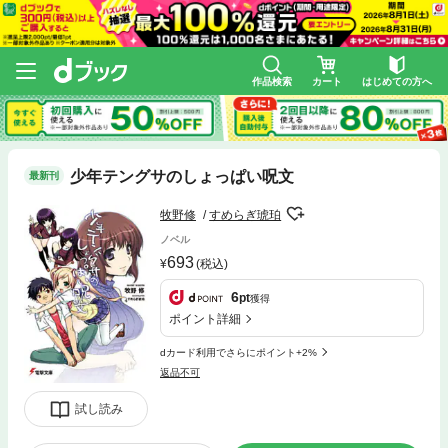
作品検索
カート
はじめての方へ
少年テングサのしょっぱい呪文
最新刊
牧野修
すめらぎ琥珀
ノベル
693
(税込)
6
pt
獲得
ポイント詳細
dカード利用でさらにポイント+2%
返品不可
試し読み