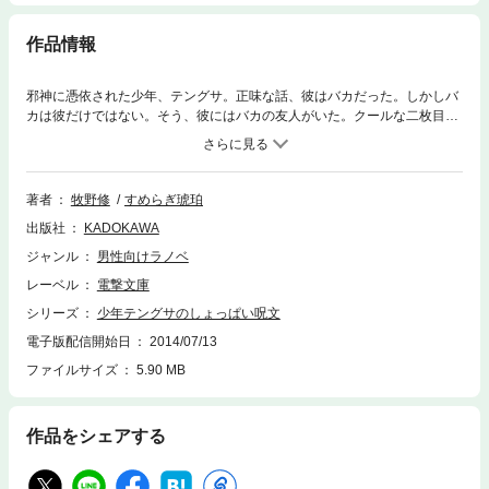
作品情報
邪神に憑依された少年、テングサ。正味な話、彼はバカだった。しかしバ
カは彼だけではない。そう、彼にはバカの友人がいた。クールな二枚目で
ある鈴木地球、通称あっちゃん。小太りで三枚目の佐藤流星愛、通称サト
ル。ヘンテコな名前を持つ3人は、同じ高校に通う遊び仲間だった。 あ
る日、バカ話に華を咲かせていた3人のもとに、怪しげな女性がやってく
る。彼女は言った。「人を殺してほしい」と。 バカ3人組を巡る奇々
著者
牧野修
すめらぎ琥珀
怪々な事件が、幕を開ける。彼らは、コスプレ姐さんや美少女殺し屋の襲
出版社
KADOKAWA
撃から逃れられるのか？
ジャンル
男性向けラノベ
レーベル
電撃文庫
シリーズ
少年テングサのしょっぱい呪文
電子版配信開始日
2014/07/13
ファイルサイズ
5.90 MB
作品をシェアする