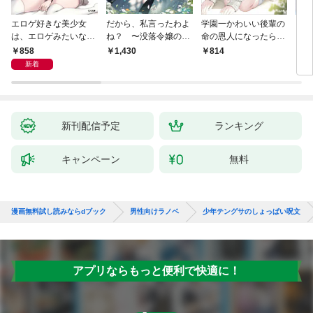
エロゲ好きな美少女
だから、私言ったわよ
学園一かわいい後輩の
くた
は、エロゲみたいなこ
ね？ 〜没落令嬢の案
命の恩人になったら、
ども
と全部シてほしい【電
外楽しい領地改革〜
通い妻になって関係を
858
1,430
814
8
子ＳＳ特典付き】
迫ってくる。
新着
新刊配信予定
ランキング
キャンペーン
無料
漫画無料試し読みならdブック
男性向けラノベ
少年テングサのしょっぱい呪文
アプリならもっと便利で快適に！