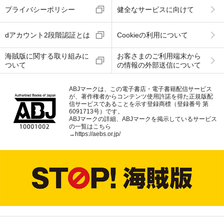
プライバシーポリシー
健全なサービスに向けて
dアカウント2段階認証とは
Cookieの利用について
海賊版に関する取り組みに
お客さまのご利用端末から
ついて
の情報の外部送信について
ABJマークは、この電子書店・電子書籍配信サービス
が、著作権者からコンテンツ使用許諾を得た正規版配
信サービスであることを示す登録商標（登録番号 第
6091713号）です。
ABJマークの詳細、ABJマークを掲示しているサービス
の一覧はこちら
→
https://aebs.or.jp/