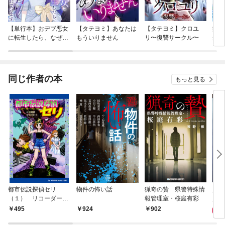
【単行本】おデブ悪女
【タテヨミ】あなたは
【タテヨミ】クロユ
病弱
に転生したら、なぜか
もういりません
リ〜復讐サークル〜
が、
ラスボス王子様に執着
ぎて
されています
たち
ね！
同じ作者の本
もっと見る
都市伝説探偵セリ
物件の怖い話
猟奇の贄 県警特殊情
貞子
（１） リコーダー・
報管理室・桜庭有彩
7
パニック
495
924
902