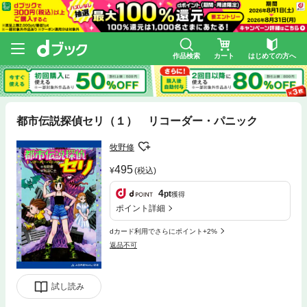
作品検索
カート
はじめての方へ
都市伝説探偵セリ（１） リコーダー・パニック
牧野修
495
(税込)
4
pt
獲得
ポイント詳細
dカード利用でさらにポイント+2%
返品不可
試し読み