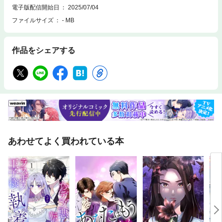
『万博聖戦』『猟奇の贄』などがある。
電子版配信開始日
2025/07/04
ファイルサイズ
- MB
作品をシェアする
あわせてよく買われている本