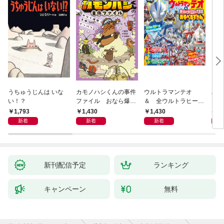
うちゅうじんは いな
カモノハシくんの事件
ウルトラマンテオ
星の
い！？
ファイル おなら爆
＆ 全ウルトラヒーロ
いグ
弾！ 危機イッパツ編
ー大集合 あそべるず
1,793
1,430
1,430
7
かん
新着
新着
新着
新刊配信予定
ランキング
キャンペーン
無料