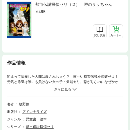
都市伝説探偵セリ（２） 噂のサッちゃん
495
試し読み
カートへ
作品情報
間違って演奏した人間は殺されちゃう？ 怖～い都市伝説を調査せよ！
元気と勇気は誰にも負けない女の子・天端セリ。恐がりなのになぜかオカ
ルト好きな新倉岩魚。心優しくて成績優秀、奇跡の美少女・甘粕美優。そ
んな三人が、ついに“都市伝説探偵団”を結成！ 黒い封筒に入って届く謎
の楽譜……リコーダーで上手に吹くと願いが叶うが、失敗したら殺され
る!? 町中でささやかれる、あんな噂や、こんな噂の、真実を解き明かし
著者
牧野修
ます。 ハチャメチャ三人組が大活躍の、ユーモア・ホラー第一弾。小学
出版社
アドレナライズ
校高学年～中学生対象。電子版あとがきを追加収録。解説文・我孫子武
丸。●牧野修（まきの・おさむ）大阪生まれ。1992年に長編ファンタジー
ジャンル
児童書・絵本
『王の眠る丘』でデビュー。2002年『傀儡后』で第23回日本ＳＦ大賞受
シリーズ
都市伝説探偵セリ
賞。2015年『月世界小説』で第36回日本ＳＦ大賞特別賞受賞。近著には