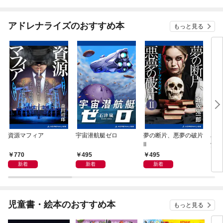
アドレナライズのおすすめ本
もっと見る
資源マフィア
宇宙潜航艇ゼロ
夢の断片、悪夢の破片
星間
Ⅱ
覚め
770
495
495
4
新着
新着
新着
児童書・絵本のおすすめ本
もっと見る