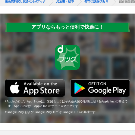
漫画無料試し読みならdブック
児童書・絵本
都市伝説探偵セリ
都市伝説探
アプリならもっと便利で快適に！
Appleのロゴ、App Storeは、米国もしくはその他の国や地域におけるApple Inc.の商標で
す。App Storeは、Apple Inc.のサービスマークです。
Google Play および Google Play ロゴは Google LLC の商標です。