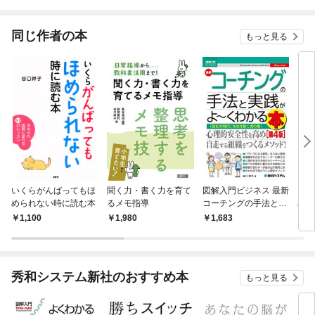
されています
たち犬猿の仲でしたよ
ね！？)
同じ作者の本
もっと見る
いくらがんばってもほ
聞く力・書く力を育て
図解入門ビジネス 最新
「結
められない時に読む本
るメモ指導
コーチングの手法と実
め方
践がよ〜くわかる本
1,100
1,980
1,683
7
［第4版］
秀和システム新社のおすすめ本
もっと見る