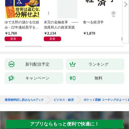
ゆで太郎の儲かる仕組
未完の金融改革 ――
食べる経済学
リー
み - 22年連続黒字を支
池尾和人の政策実践
「も
えるがっちり経営術 -
然と
1,760
2,134
2,
1,870
イン
新着
新着
果を
新刊配信予定
ランキング
キャンペーン
無料
漫画無料試し読みならdブック
ビジネス・経済
ポケット図解 コーチングがよーく
アプリならもっと便利で快適に！