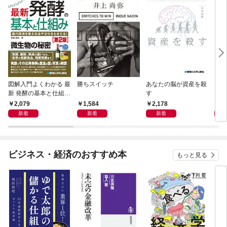
図解入門よくわかる 最
勝ちスイッチ
あなたの脳が資産を殺
リス
新 発酵の基本と仕組み
す
レベ
［第2版］
2,079
1,584
2,178
1,
新着
新着
新着
ビジネス・経済のおすすめ本
もっと見る