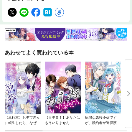
あわせてよく買われている本
【単行本】おデブ悪女
【タテヨミ】あなたは
病弱な悪役令嬢です
妹は
に転生したら、なぜか
もういりません
が、婚約者が過保護す
ラスボス王子様に執着
ぎて逃げ出したい(私