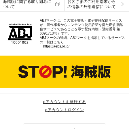
海賊版に関する取り組みに
お客さまのご利用端末から
ついて
の情報の外部送信について
ABJマークは、この電子書店・電子書籍配信サービス
が、著作権者からコンテンツ使用許諾を得た正規版配
信サービスであることを示す登録商標（登録番号 第
6091713号）です。
ABJマークの詳細、ABJマークを掲示しているサービス
の一覧はこちら
→
https://aebs.or.jp/
dアカウントを発行する
dアカウントログイン