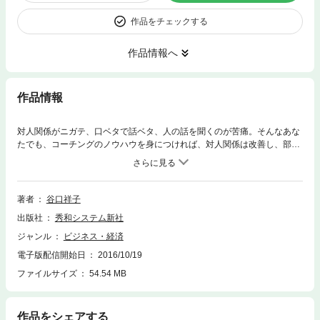
作品をチェックする
作品情報へ
作品情報
対人関係がニガテ、口ベタで話ベタ、人の話を聞くのが苦痛。そんなあな
たでも、コーチングのノウハウを身につければ、対人関係は改善し、部下
のモチベーションが簡単にあがるようになります。本書は、部下の話をよ
く聞き、やる気と能力を引き出せる上司になるノウハウを解説する、コー
チングの入門書です。部下の心に寄り添えるよう、カウンセラーが行う感
情コントロール術やメンタルケアの方法もあわせて紹介しています。
著者
谷口祥子
出版社
秀和システム新社
ジャンル
ビジネス・経済
電子版配信開始日
2016/10/19
ファイルサイズ
54.54 MB
作品をシェアする