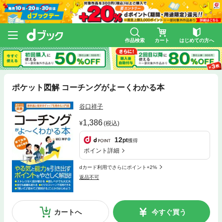
作品検索
カート
はじめての方へ
ポケット図解 コーチングがよーくわかる本
谷口祥子
1,386
(税込)
12
pt
獲得
ポイント詳細
dカード利用でさらにポイント+2%
返品不可
カートへ
今すぐ買う