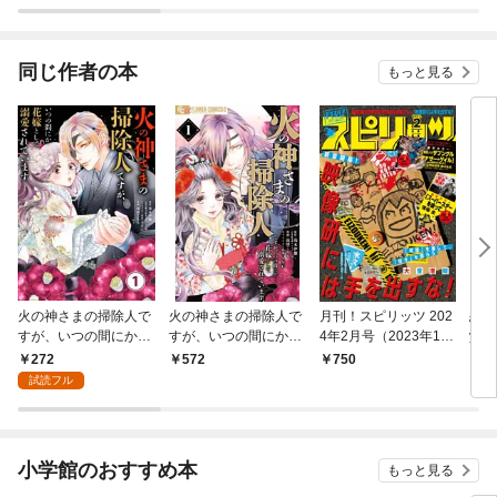
い～
同じ作者の本
もっと見る
火の神さまの掃除人で
火の神さまの掃除人で
月刊！スピリッツ 202
恋人
すが、いつの間にか花
すが、いつの間にか花
4年2月号（2023年12
yo
嫁として溺愛されてい
嫁として溺愛されてい
月27日発売号）
（１
272
572
750
4
ます【単話】（１）
ます（１）
試読フル
小学館のおすすめ本
もっと見る