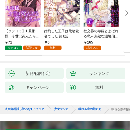
【タテヨミ】1.旦那
婚約した王子は元暗殺
社交界の毒婦とよばれ
視線
様、今世は死んだら許
者でした 第1話
る私～素敵な辺境伯令
る 1
しません
息に腕を折られたの
71
0
165
1
で、責任とってもらい
タテヨミ
試読フル
無料
試読フル
試
ます～［ばら売り］
第1話
新刊配信予定
ランキング
キャンペーン
無料
漫画無料試し読みならdブック
少女マンガ
眠れる森の獣たち
眠れる森の獣