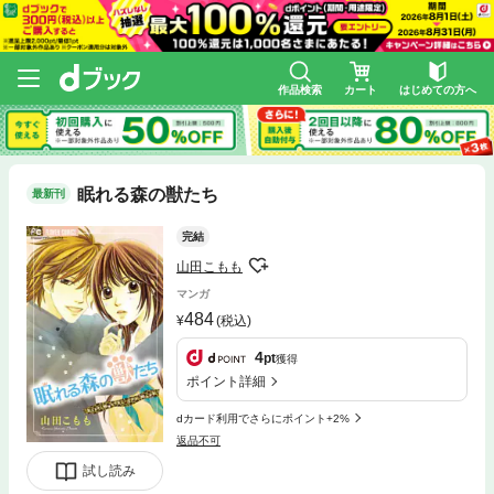
作品検索
カート
はじめての方へ
眠れる森の獣たち
最新刊
完結
山田こもも
マンガ
484
(税込)
4
pt
獲得
ポイント詳細
dカード利用でさらにポイント+2%
返品不可
試し読み