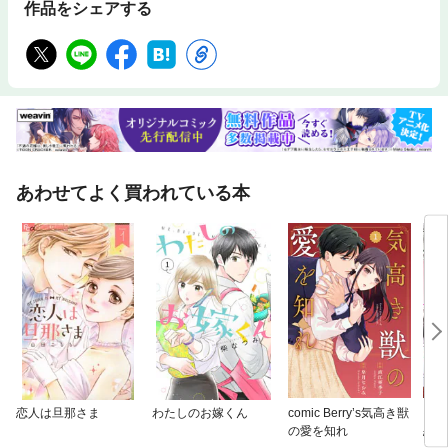
作品をシェアする
あわせてよく買われている本
恋人は旦那さま
わたしのお嫁くん
comic Berry’s気高き獣
その
の愛を知れ
恋愛