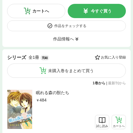
カートへ
今すぐ買う
作品をチェックする
作品情報へ
全1冊
シリーズ
お気に入り登録
完結
未購入巻をまとめて買う
1巻から
|
最新刊から
眠れる森の獣たち
484
試し読み
カートへ