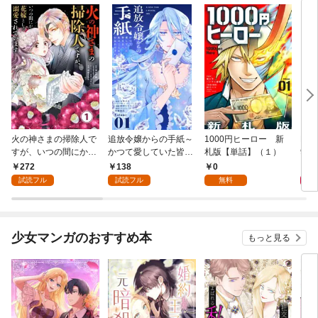
火の神さまの掃除人で
追放令嬢からの手紙～
1000円ヒーロー 新
DIM
すが、いつの間にか花
かつて愛していた皆さ
札版【単話】（１）
9.
嫁として溺愛されてい
まへ 私のことなどお忘
272
138
0
8
ます【単話】（１）
れですか？～【単話】
試読フル
試読フル
無料
（１）
少女マンガのおすすめ本
もっと見る