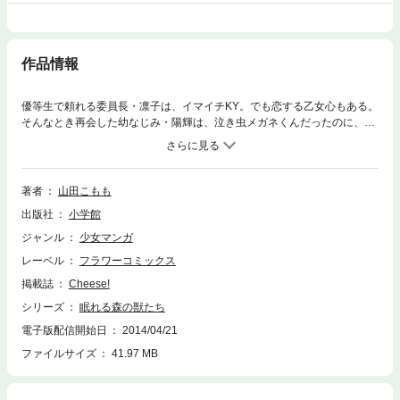
作品情報
優等生で頼れる委員長・凛子は、イマイチKY。でも恋する乙女心もある。
そんなとき再会した幼なじみ・陽輝は、泣き虫メガネくんだったのに、今
はチャラいプレイボーイに！そして凛子に強引アプローチ！
著者
山田こもも
出版社
小学館
ジャンル
少女マンガ
レーベル
フラワーコミックス
掲載誌
Cheese!
シリーズ
眠れる森の獣たち
電子版配信開始日
2014/04/21
ファイルサイズ
41.97 MB