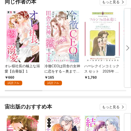
同じ作者の本
もっと見る
オレ様社長の極上な溺
冷徹CEOは田舎の女神
ハーレクインコミック
冷徹
愛【合冊版】1
に恋をする～奥まで溶
ス セット 2026年 vo
に恋
かす深い熱愛～ 1
l.916
かす
660
165
1,760
9
本版
試読フル
試読フル
宙出版のおすすめ本
もっと見る