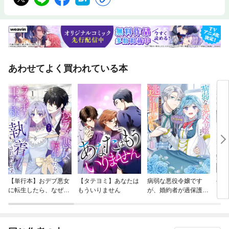
あわせてよく買われている本
【単行本】おデブ悪女
【タテヨミ】あなたは
病弱な悪役令嬢です
公爵
に転生したら、なぜか
もういりません
が、婚約者が過保護す
当た
ラスボス王子様に執着
ぎて逃げ出したい(私
されています
たち犬猿の仲でしたよ
ね！？)