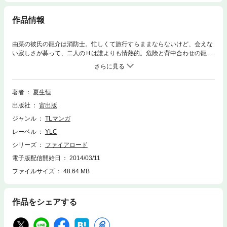
作品情報
由菜の彼氏の龍介は消防士。忙しくて旅行すらままならないけど、会えな
い寂しさが募って、二人のＨは誰よりも情熱的。危険と背中合わせの龍介
と彼を優しく包み込む由菜の感動ラブストーリー。
著者
夏生恒
出版社
宙出版
ジャンル
TLマンガ
レーベル
YLC
シリーズ
ファイアロード
電子版配信開始日
2014/03/11
ファイルサイズ
48.64 MB
作品をシェアする