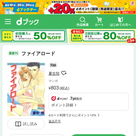
作品検索
カート
はじめての方へ
ファイアロード
最新刊
完結
夏生恒
マンガ
803
(税込)
7
pt
獲得
ポイント詳細
dカード利用でさらにポイント+2%
返品不可
試し読み