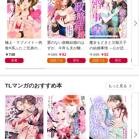
極上・ラブメイト～肉
愛のない政略結婚のは
魔女もどきと欠陥王子
婚約
食H系ふたご兄弟のお
ずが、今宵も夫が離し
の結婚事情 ～心が読め
やし
気にいり～
てくれません～無骨な
ちゃうので、あなたの
器用
748
165
82
165
82
1
将軍は最愛妻に滾る恋
本心なんてお見通しで
た【
新着
試読フル
割引
試読フル
割引
情を注ぐ～【単話売】
す～【単話売】 1話
1話
TLマンガのおすすめ本
もっと見る