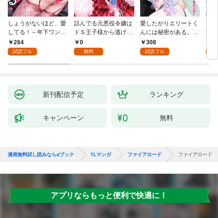
しょうがないほど、愛
詰んでる元悪役令嬢は
愛したがりエリートく
マフ
してる！～年下ワンコ
ドＳ王子様から逃げ出
んには秘密がある。～
愛か
秋くんの一途な溺愛暴
したい 【分冊版】 1
沼系男子の甘くてエッ
264
0
308
0
走中～1
チな恋の罠～(1)
試読フル
無料
試読フル
新刊配信予定
ランキング
キャンペーン
無料
漫画無料試し読みならdブック
TLマンガ
ファイアロード
ファイアロード
アプリならもっと便利で快適に！