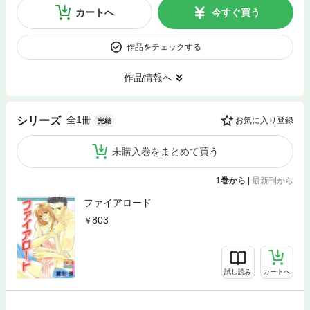
カートへ
今すぐ買う
作品をチェックする
作品情報へ
全1冊
シリーズ
お気に入り登録
完結
未購入巻をまとめて買う
1巻から
|
最新刊から
ファイアロード
803
試し読み
カートへ