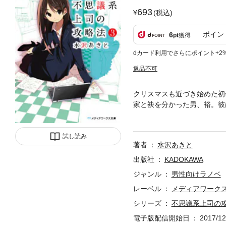
693
(税込)
ポイン
6
pt
獲得
dカード利用でさらにポイント+2
返品不可
クリスマスも近づき始めた初
家と袂を分かった男、裕。彼
作業を、ケーイージーの真夜
表情は固い。彼女は以前、裕
ぎこちない兄妹を心配する健
試し読み
著者
水沢あきと
り……!?
出版社
KADOKAWA
ジャンル
男性向けラノベ
レーベル
メディアワーク
シリーズ
不思議系上司の
電子版配信開始日
2017/12