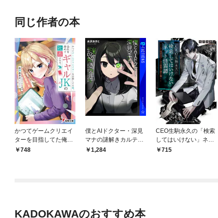
同じ作者の本
かつてゲームクリエイ
僕とAIドクター・深見
CEO生駒永久の「検索
ターを目指してた俺、
マナの謎解きカルテ
してはいけない」ネッ
会社を辞めてギャルＪ
研修医と眼科AIの診療
ト怪異譚 ～IT社長はデ
748
1,284
715
Ｋの社畜になる。
日記
ータで怪異の謎を解く
～
KADOKAWAのおすすめ本