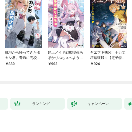
戦地から帰ってきたタ
砂上メイド戦艦喫茶あ
ヤエブキ機関 千万丈
カシ君。普通に高校生
ぽかりぷちゅへようこ
塔踏破録１【電子特別
活を送りたい【電子版
そ
版】
880
902
924
特典付】１
ランキング
キャンペーン