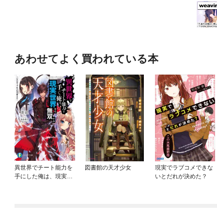
あわせてよく買われている本
異世界でチート能力を
図書館の天才少女
現実でラブコメできな
手にした俺は、現実世
いとだれが決めた？
界をも無双する