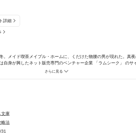
ト詳細
%
冬。メイド喫茶メイプル・ホームに、くだけた物腰の男が現れた。真夜
は自身が興したネット販売専門のベンチャー企業 「ラムシーク」 のサ
たちのチームに依頼しているのだという。 しかし肉親との仕事にも関
から共に家を出ようと持ちかけられた時、断ってしまったという負い目
二。さらに 「ベンチャー」 という独特の企業体系が生み出す波乱が、
ス文庫
攻略法
/31