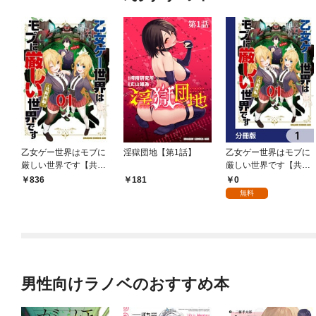
乙女ゲー世界はモブに
淫獄団地【第1話】
乙女ゲー世界はモブに
厳しい世界です【共和
厳しい世界です【共和
国編】 ０１
国編】【分冊版】 1
0
836
181
無料
男性向けラノベのおすすめ本