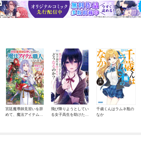
宮廷魔導師見習いを辞
飛び降りようとしてい
千歳くんはラムネ瓶の
めて、魔法アイテム職
る女子高生を助けたら
なか
人になります
どうなるのか？