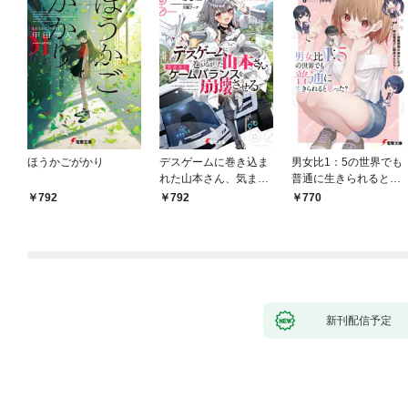
ほうかごがかり
デスゲームに巻き込ま
男女比1：5の世界でも
れた山本さん、気まま
普通に生きられると思
にゲームバランスを崩
った？ ～激重感情な
792
792
770
壊させる【電子特別
彼女たちが無自覚男子
版】
に翻弄されたら～
新刊配信予定