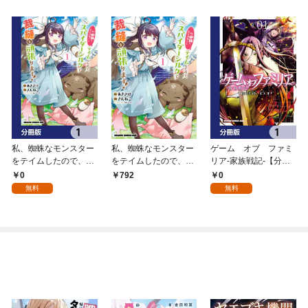
私、蜘蛛なモンスター
私、蜘蛛なモンスター
ゲーム オブ ファミ
をテイムしたので、ス
をテイムしたので、ス
リア-家族戦記-【分冊
パイダーシルクで裁縫
パイダーシルクで裁縫
版】 1
0
0
792
を頑張ります！【分冊
を頑張ります！ 1
無料
無料
版】 1