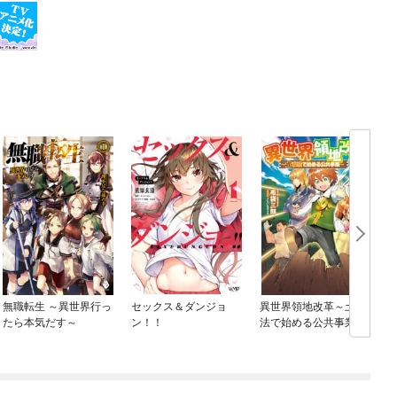
無職転生 ～異世界行っ
セックス＆ダンジョ
異世界領地改革～土魔
たら本気だす～
ン！！
法で始める公共事業～