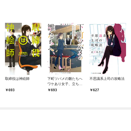
取締役は神絵師
下町ツバメの雛たちへ
不思議系上司の攻略法
ワケあり女子、立ち退
き屋になる
693
693
627