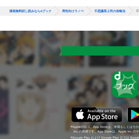
漫画無料試し読みならdブック
男性向けラノベ
不思議系上司の攻略法
不
Appleのロゴ、App Storeは、米国もしくはそ
Inc.の商標です。App Storeは、Apple In
Google Play および Google Play ロゴは Go