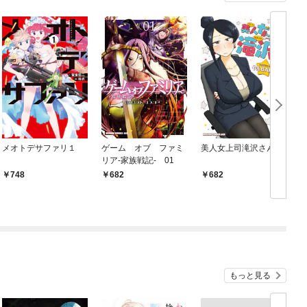
メオトデサファリ１
ゲーム オブ ファミ
美人女上司滝沢さん
リア-家族戦記- 01
748
682
682
もっと見る