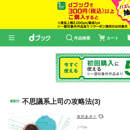
作品検索
カート
不思議系上司の攻略法(3)
最新刊
水沢あきと
ノベル