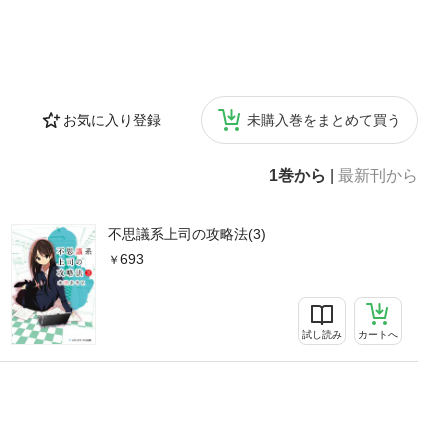
お気に入り登録
未購入巻をまとめて買う
1巻から
|
最新刊から
不思議系上司の攻略法(3)
693
試し読み
カートへ