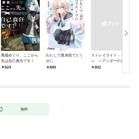
廃墟めぐり ここから
わたしで童貞捨てたく
ストレイライト・ラ
先は自己責任です！
せに
ン ―アンダーの天使
と死に損ないの反逆者
924
880
￥902
￥
―
無料