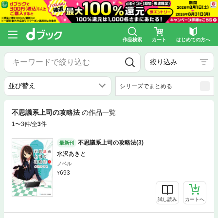
作品検索
カート
はじめての方へ
絞り込み
シリーズでまとめる
不思議系上司の攻略法
の作品一覧
1〜3件/全
3
件
不思議系上司の攻略法(3)
最新刊
水沢あきと
ノベル
693
試し読み
カートへ