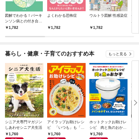
図解でわかる！パーキ
よくわかる恐怖症
ウルトラ図解 性感染症
やさ
ンソン病との付き合い
血圧
方
1,782
1,782
1,782
1,
暮らし・健康・子育てのおすすめ本
もっと見る
シニア犬専門マガジン
アイラップお助けレシ
ホットクックお助けレ
首
しあわせシニア犬生活
ピ 「いつも」も「も
シピ 肉と魚のおか
ヨガ
しも」もおいしい！
ず 少ない材料＆調味
ラと
1,760
1,760
1,760
1,
料で、あとはスイッチ
リー