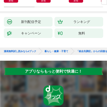
新着
新着
新着
ポン！
昇と
新刊配信予定
ランキング
キャンペーン
無料
漫画無料試し読みならdブック
暮らし・健康・子育て
「統合失調症」からの回復
アプリならもっと便利で快適に！