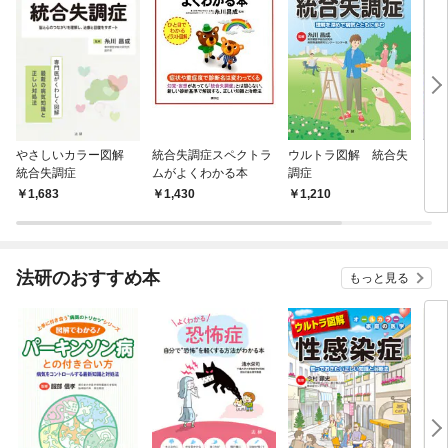
やさしいカラー図解
統合失調症スペクトラ
ウルトラ図解 統合失
「統
統合失調症
ムがよくわかる本
調症
回復
1,683
1,430
1,210
1,
法研のおすすめ本
もっと見る