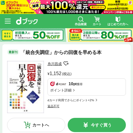
作品検索
カート
はじめての方へ
「統合失調症」からの回復を早める本
最新刊
糸川昌成
1,152
(税込)
10
pt
獲得
ポイント詳細
dカード利用でさらにポイント+2%
返品不可
カートへ
今すぐ買う