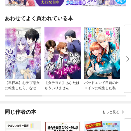
あわせてよく買われている本
【単行本】おデブ悪女
【タテヨミ】あなたは
バッドエンド目前のヒ
【タ
に転生したら、なぜか
もういりません
ロインに転生した私、
リ〜
ラスボス王子様に執着
今世では恋愛するつも
されています
りがチートな兄が離し
てくれません！？@C
OMIC
同じ作者の本
もっと見る