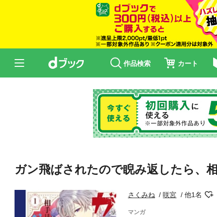
作品検索
カート
ガン飛ばされたので睨み返したら、相
さくみね
咲宮
他1名
マンガ