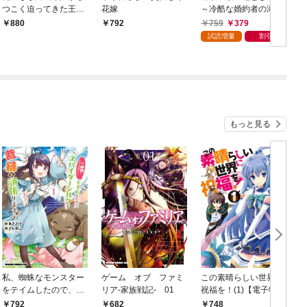
つこく迫ってきた王子
花嫁
～冷酷な婚約者の溺愛
に落とされて、愛で花
は不器用で甘い～上
759
379
880
792
ひらくまで
試読増量
割引
もっと見る
私、蜘蛛なモンスター
ゲーム オブ ファミ
この素晴らしい世界に
をテイムしたので、ス
リア-家族戦記- 01
祝福を！(1)【電子特別
パイダーシルクで裁縫
版】
792
682
748