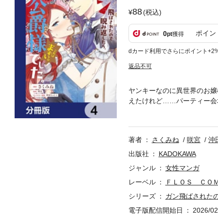
88
(税込)
ポイン
0
pt
獲得
dカード利用でさらにポイント+2
返品不可
ヤンキーなのに異世界のお嬢
えたけれど……パーティー会
酷な公爵様だった！ とんで
めいていて？ 分冊版第4弾
注意ください。
著者
さくみね
咲宮
沖
出版社
KADOKAWA
ジャンル
女性マンガ
レーベル
ＦＬＯＳ ＣＯ
シリーズ
ガン飛ばされた
電子版配信開始日
2026/02