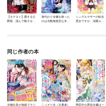
【タテヨミ】愛する公
身代わり令嬢を救った
シングルマザーの転生
爵様、謹んで殺させて
のは冷酷無慈悲な氷の
悪女ですが、溺愛ルー
いただきます！
王子の愛でした
トつかみました！【単
話版】
同じ作者の本
冷徹社長が地味でマジ
こっそり夫（元勇者）
懲罰中の悪役令嬢は一