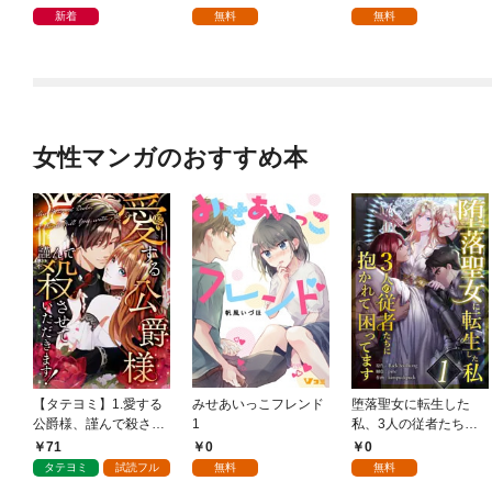
新着
無料
無料
女性マンガのおすすめ本
【タテヨミ】1.愛する
みせあいっこフレンド
堕落聖女に転生した
公爵様、謹んで殺させ
1
私、3人の従者たちに
ていただきます！
抱かれて困ってます 第
71
0
0
1話
タテヨミ
試読フル
無料
無料