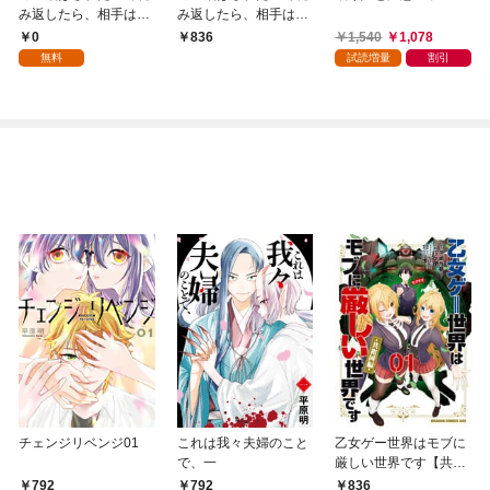
み返したら、相手は公
み返したら、相手は公
爵様でした。これはま
爵様でした。これはま
0
1,540
1,078
836
ずい。【分冊版】 1
ずい。 1
無料
試読増量
割引
チェンジリベンジ01
これは我々夫婦のこと
乙女ゲー世界はモブに
で、一
厳しい世界です【共和
国編】 ０１
792
792
836