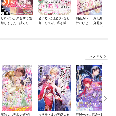
ヒロインが来る前に妊
愛する人は他にいると
初夜カレ −意地悪で
娠しました 詰んだは
言った夫が、私を離し
甘いひと− 分冊版
ずの悪役令嬢ですが、
てくれません 【連載
どうやら違うようです
版】
（コミック） 分冊版
もっと見る
魔法なし男装令嬢がし
祟り神さまの災愛なる
暗殺一族の厄憑き花嫁