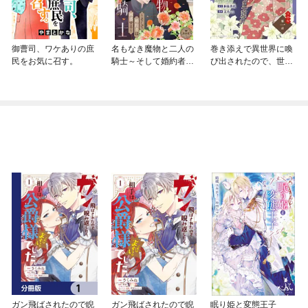
御曹司、ワケありの庶
名もなき魔物と二人の
巻き添えで異世界に喚
民をお気に召す。
騎士～そして婚約者は
び出されたので、世界
困惑する～【マイク
観無視して和菓子作り
ロ】
ます【単話】
ガン飛ばされたので睨
ガン飛ばされたので睨
眠り姫と変態王子