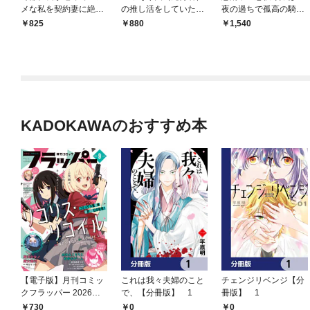
メな私を契約妻に絶対
の推し活をしていた
夜の過ちで孤高の騎士
指名～条件だけで選ば
ら、いつの間にか執着
団長様の専属に任命さ
825
880
1,540
れたはずが激愛豹変し
溺愛されていました
れました
て～【SS付き】
KADOKAWAのおすすめ本
【電子版】月刊コミッ
これは我々夫婦のこと
チェンジリベンジ【分
クフラッパー 2026年9
で、【分冊版】 1
冊版】 1
月号
730
0
0