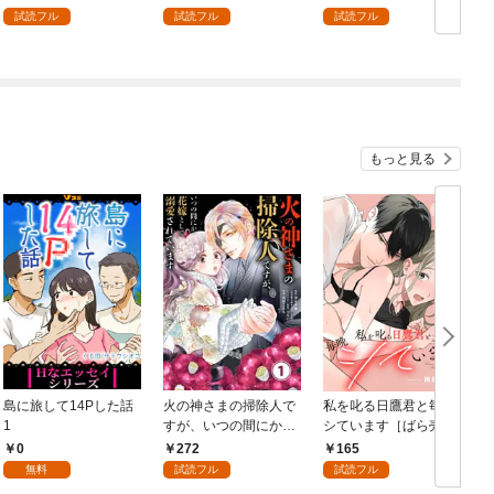
を頑張ります！ 1
試読フル
試読フル
試読フル
もっと見る
島に旅して14Pした話
火の神さまの掃除人で
私を叱る日鷹君と毎晩
1
すが、いつの間にか花
シています［ばら売
嫁として溺愛されてい
り］ 第1話
0
272
165
ます【単話】（１）
無料
試読フル
試読フル