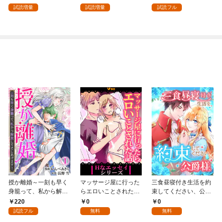
試読増量
試読増量
試読フル
授か離婚～一刻も早く
マッサージ屋に行った
三食昼寝付き生活を約
身籠って、私から解放
らエロいことされた話
束してください、公爵
してさしあげます！1
1
様 1話
220
0
0
試読フル
無料
無料