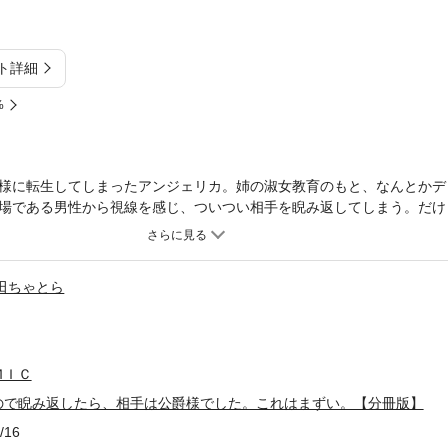
ト詳細
%
様に転生してしまったアンジェリカ。姉の淑女教育のもと、なんとかデ
場である男性から視線を感じ、ついつい相手を睨み返してしまう。だけ
もない人物に喧嘩を売ったかと思いきや、公爵様はアンジェリカの熱視
。※本作品は単行本を分割したもので、本編内容は同一のものとなりま
田ちゃとら
ＭＩＣ
ので睨み返したら、相手は公爵様でした。これはまずい。【分冊版】
/16