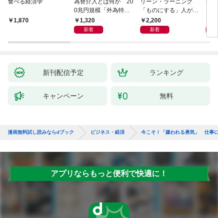
食べる経済学
為替介入とは何か 20
リーン・ラーニング
研究
0兆円規模「外為特
「ものにする」人が自
会」が生まれた謎
然とやっている 最小の
1,320
2,200
5,
1,870
インプットで最大の成
新着
新着
果を得る学習法
新刊配信予定
ランキング
キャンペーン
無料
漫画無料試し読みならdブック
ビジネス・経済
今こそ！「嫌われる勇気」 仕事
アプリならもっと便利で快適に！