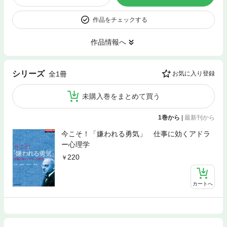
作品をチェックする
作品情報へ
シリーズ
全1冊
お気に入り登録
未購入巻をまとめて買う
1巻から
|
最新刊から
今こそ！「嫌われる勇気」 仕事に効くアドラ
ー心理学
220
カートへ