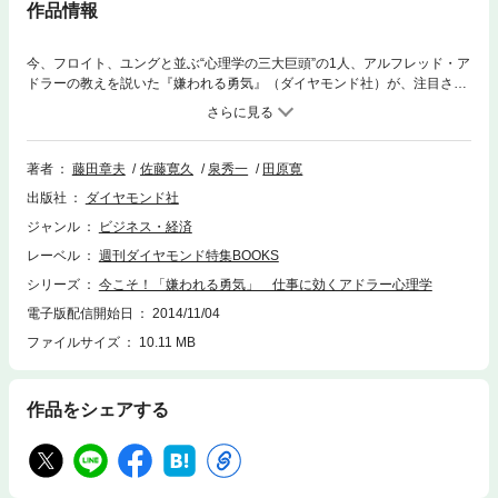
作品情報
今、フロイト、ユングと並ぶ“心理学の三大巨頭”の1人、アルフレッド・ア
ドラーの教えを説いた『嫌われる勇気』（ダイヤモンド社）が、注目され
ている。職場の上司や部下とのコミュニケーションを改善し、夫婦関係や
子育ての悩みもシンプルに解決してくれる「アドラー心理学」。考え方を
学び、実践することで、きっとあなたの仕事や家庭が変わるはずだ。『週
刊ダイヤモンド』（2014年6月28日号）の第2特集を電子化したもので
著者
藤田章夫
佐藤寛久
泉秀一
田原寛
す。雑誌のほかのコンテンツは含まれません。
出版社
ダイヤモンド社
ジャンル
ビジネス・経済
レーベル
週刊ダイヤモンド特集BOOKS
シリーズ
今こそ！「嫌われる勇気」 仕事に効くアドラー心理学
電子版配信開始日
2014/11/04
ファイルサイズ
10.11 MB
作品をシェアする