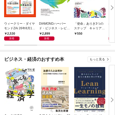
ウィークリー・ダイヤ
DIAMONDハーバー
「使命」ありき3つの
極限
モンドZAi 26年8月10
ド・ビジネス・レビュ
ステップ キャリアの
日・17日合併号
ー 2026年9月号 特集
成功とは何か
2,530
2,899
2,
550
「上司をマネジメント
新着
新着
する」
ビジネス・経済のおすすめ本
もっと見る