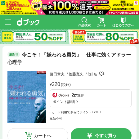
作品検索
カート
はじめての方へ
今こそ！「嫌われる勇気」 仕事に効くアドラー
最新刊
心理学
藤田章夫
佐藤寛久
他2名
220
(税込)
2
pt
獲得
ポイント詳細
dカード利用でさらにポイント+2%
返品不可
カートへ
今すぐ買う