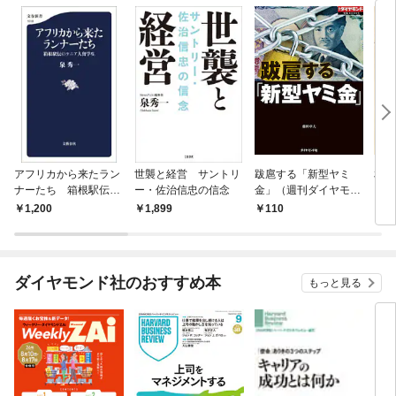
アフリカから来たラン
世襲と経営 サントリ
跋扈する「新型ヤミ
相続
ナーたち 箱根駅伝の
ー・佐治信忠の信念
金」（週刊ダイヤモン
（週
ケニア人留学生
ド特集BOOKS Vol.4
集BO
1,200
1,899
110
3
07）―――売掛金買い
――
取り、SNSでの個人間
必ず
融資、カード現金化…
ダイヤモンド社のおすすめ本
もっと見る