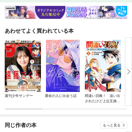
あわせてよく買われている本
週刊少年サンデー
運命の人に出会う話
間違い召喚！ 追い出
俺の
されたけど上位互換ス
い
キルでらくらく生活
同じ作者の本
もっと見る