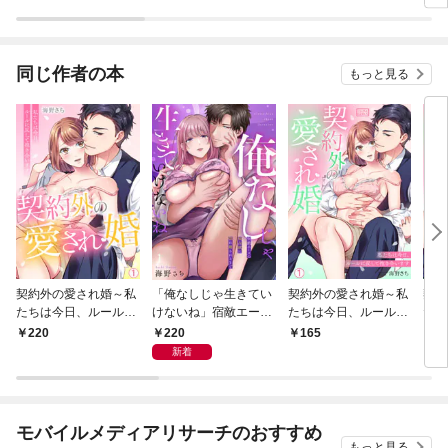
はない～冷徹御曹司の
て離婚を許してくれま
激愛が溢れたら～
せん【分冊版】
同じ作者の本
もっと見る
契約外の愛され婚～私
「俺なしじゃ生きてい
契約外の愛され婚～私
契約
たちは今日、ルールに
けないね」宿敵エース
たちは今日、ルールに
たち
反して抱き合います
の独占欲に惚れ崩され
反して抱き合います(1)
反し
220
220
165
6
【再編集版】(1)
るまで１
【合
新着
モバイルメディアリサーチのおすすめ
もっと見る