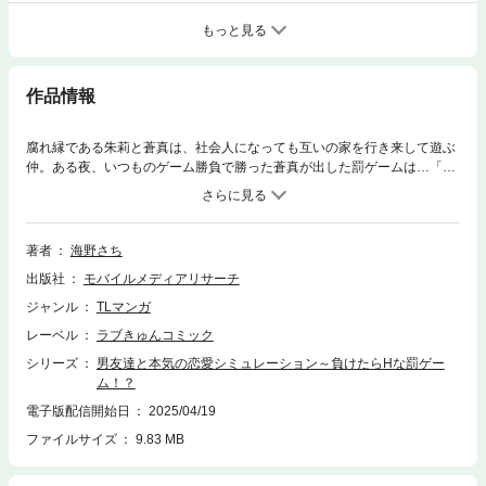
もっと見る
作品情報
腐れ縁である朱莉と蒼真は、社会人になっても互いの家を行き来して遊ぶ
仲。ある夜、いつものゲーム勝負で勝った蒼真が出した罰ゲームは…「俺
の彼女になってくれ」だった。気軽に引き受けてしまったは良いものの、
蒼真から「付き合ったことないだろ？」と言われ、つい「ある」と答えて
しまった朱莉。すると、いつの間にか蒼真に押し倒されて、抵抗できない
まま身体中を隈なく触れ始める！どんどん敏感な部分に指で擦り、甘い声
著者
海野さち
が漏れてしまう…彼女役だからって、ここまでするの──!?
出版社
モバイルメディアリサーチ
ジャンル
TLマンガ
レーベル
ラブきゅんコミック
シリーズ
男友達と本気の恋愛シミュレーション～負けたらHな罰ゲー
ム！？
電子版配信開始日
2025/04/19
ファイルサイズ
9.83 MB