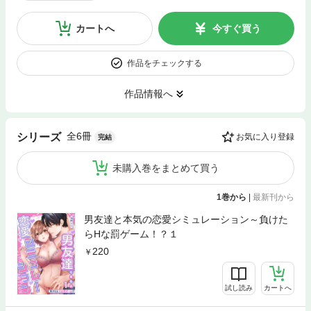
カートへ
今すぐ買う
作品をチェックする
作品情報へ
全6冊
シリーズ
お気に入り登録
完結
未購入巻をまとめて買う
1巻から
|
最新刊から
男友達と本気の恋愛シミュレーション～負けた
らHな罰ゲーム！？１
220
試し読み
カートへ