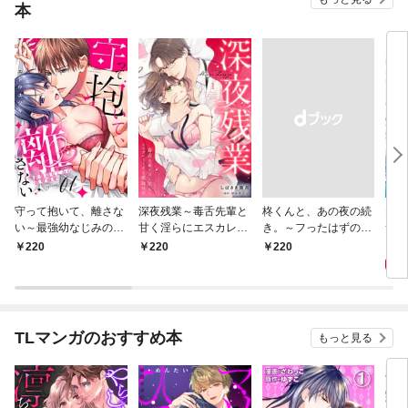
本
守って抱いて、離さな
深夜残業～毒舌先輩と
柊くんと、あの夜の続
肉食
い～最強幼なじみの鉄
甘く淫らにエスカレー
き。～フったはずの後
サバ
壁溺愛～１
トする愛玩取引１
輩の甘い執着に負けそ
無人
1
220
220
￥220
うです～１
かさ
１
TLマンガのおすすめ本
もっと見る