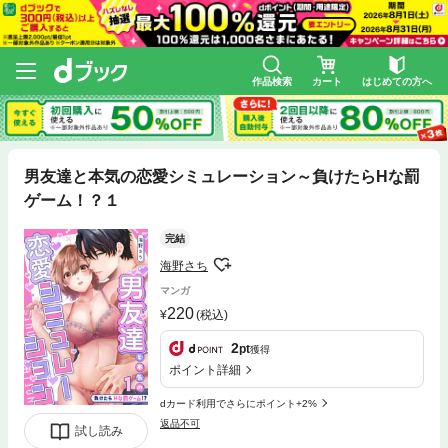
作品検索
カート
はじめての方へ
男友達と本気の恋愛シミュレーション～負けたらHな罰
ゲーム！？１
完結
海野さち
マンガ
220
(税込)
2
pt
獲得
ポイント詳細
dカード利用でさらにポイント+2%
返品不可
試し読み