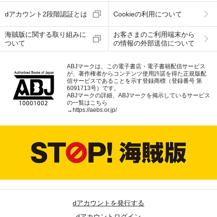
dアカウント2段階認証とは
Cookieの利用について
海賊版に関する取り組みに
お客さまのご利用端末から
ついて
の情報の外部送信について
ABJマークは、この電子書店・電子書籍配信サービス
が、著作権者からコンテンツ使用許諾を得た正規版配
信サービスであることを示す登録商標（登録番号 第
6091713号）です。
ABJマークの詳細、ABJマークを掲示しているサービス
の一覧はこちら
→
https://aebs.or.jp/
dアカウントを発行する
dアカウントログイン