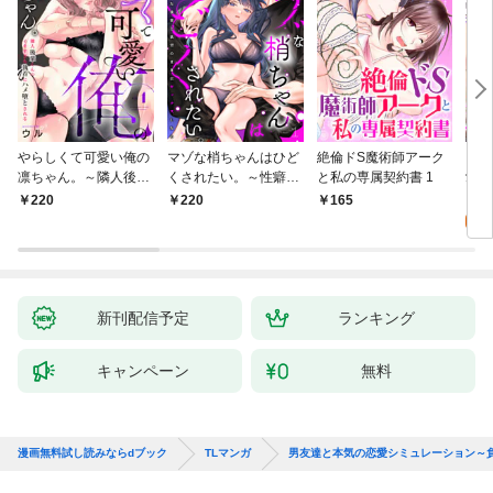
やらしくて可愛い俺の
マゾな梢ちゃんはひど
絶倫ドS魔術師アーク
キス
凛ちゃん。～隣人後輩
くされたい。～性癖マ
と私の専属契約書 1
愛？(
くんのイキすぎた執着
ッチした後輩と欲望の
0
220
220
165
にハメ堕とされる～(1)
ままにセックスしたら
～(1)
新刊配信予定
ランキング
キャンペーン
無料
漫画無料試し読みならdブック
TLマンガ
男友達と本気の恋愛シミュレーション～