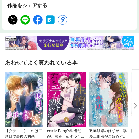
作品をシェアする
あわせてよく買われている本
【タテヨミ】これは二
comic Berry’s生憎だ
政略結婚のはずが、溺
隣の
度目で最後の初恋
が、君を手放すつもり
愛旦那様がご執心すぎ
ん。