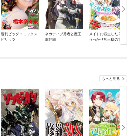
週刊ビッグコミックス
ネガティブ勇者と魔王
メイドに転生したら、
ピリッツ
軍幹部
うっかり竜王様の胃袋
掴んじゃいました～元
ポンコツOLは最強料理
人！？～
もっと見る