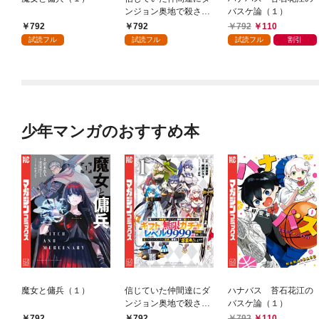
ンジョン奥地で殺され
バスケ論（１）
かけたがギフト『無限
792
792
792
110
ガチャ』でレベル９９
試読フル
試読フル
試読フル
割引
９９の仲間達を手に入
れて元パーティーメン
バーと世界に復讐＆
『ざまぁ！』します！
（１）
少年マンガのおすすめ本
魔女と傭兵（１）
信じていた仲間達にダ
ハナバス 苔石花江の
ンジョン奥地で殺され
バスケ論（１）
かけたがギフト『無限
792
792
792
110