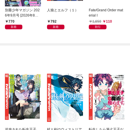
別冊少年マガジン 202
人狼とエルフ（１）
Fate/Grand Order mat
6年9月号 [2026年8月7
erial I
日発売]
770
792
1,650
110
新着
新着
割引
追放された転生王子、
杖と剣のウィストリア
転生したら第七王子だ