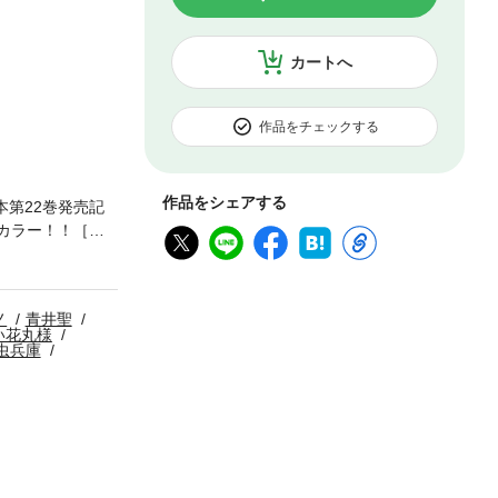
カートへ
作品をチェックする
作品をシェアする
第22巻発売記
！ Cカラー！！［ふ
ノ
青井聖
い花丸様
虫兵庫