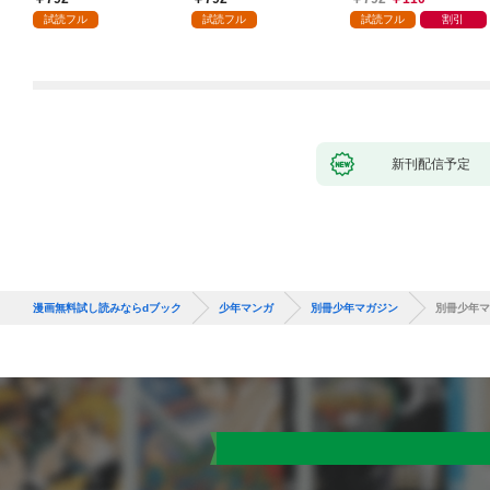
ガチャ』でレベル９９
試読フル
試読フル
試読フル
割引
９９の仲間達を手に入
れて元パーティーメン
バーと世界に復讐＆
『ざまぁ！』します！
（１）
新刊配信予定
漫画無料試し読みならdブック
少年マンガ
別冊少年マガジン
別冊少年マガ