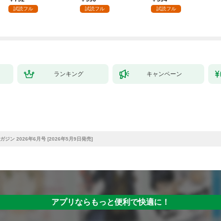
強の村を作ってしまう
（１）
試読フル
試読フル
試読フル
～最強クラフトスキル
で始める、楽々領地開
拓スローライフ～
（１）
ランキング
キャンペーン
ジン 2026年6月号 [2026年5月9日発売]
アプリならもっと便利で快適に！