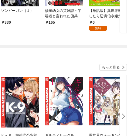
ゾンビーガン（１）
修羅幼女の英雄譚～半
【単話版】異世界転生
ウ
端者と言われた傭兵、
したら辺境伯令嬢だっ
幼女に転生して成り上
た～推しと共に生きる
0
330
165
がる～１
辺境生活～@COMIC
無料
第1話
もっと見る
Ｋ－９ 警視庁公安部
ギルティサークル
異世界ウォーキング