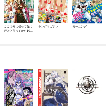
ここは俺に任せて先に
ヤングマガジン
モーニング
行けと言ってから10年
がたったら伝説になっ
ていた。