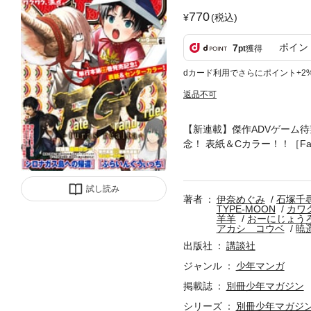
770
(税込)
ポイン
7
pt
獲得
dカード利用でさらにポイント+2
返品不可
【新連載】傑作ADVゲーム
念！ 表紙＆Cカラー！！［Fate
らいんぐうぃっち］
試し読み
著者
伊奈めぐみ
石塚千
TYPE-MOON
カワ
羊羊
おーにじょう
アカシ コウベ
暁
出版社
講談社
ジャンル
少年マンガ
掲載誌
別冊少年マガジン
シリーズ
別冊少年マガジ