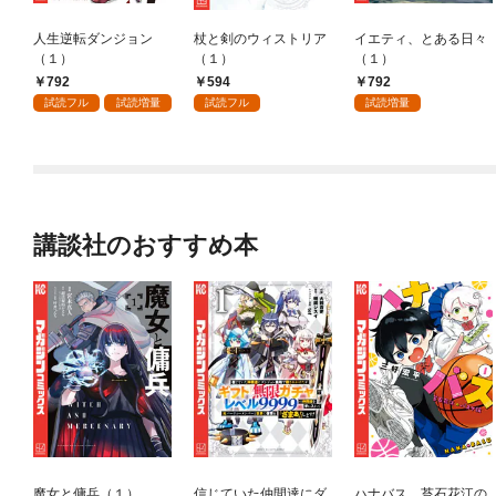
人生逆転ダンジョン
杖と剣のウィストリア
イエティ、とある日々
（１）
（１）
（１）
792
594
792
試読フル
試読増量
試読フル
試読増量
講談社のおすすめ本
魔女と傭兵（１）
信じていた仲間達にダ
ハナバス 苔石花江の