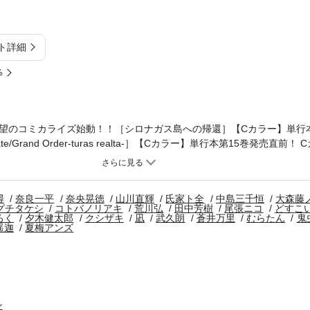
ト詳細
%
待望のコミカライズ始動！！［シロナガス島への帰還］【Cカラー】単行本
/Grand Order-turas realta-］【Cカラー】単行本第15巻発売直前
尋
奈良一平
奈央晃徳
山川直輝
氏家ト全
中島三千恒
大森藤
グチタケシ
コトバノリアキ
荒川弘
田中芳樹
尾張ニコ
どすこ
ろく
夕木健太郎
クシザキ
凪
武久朗
蒼井万里
むらたん
鬼
遥迦
夏梅アンズ
ン