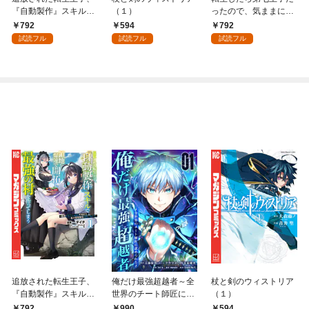
『自動製作』スキルで
（１）
ったので、気ままに魔
領地を爆速で開拓し最
術を極めます（１）
792
594
792
強の村を作ってしまう
試読フル
試読フル
試読フル
～最強クラフトスキル
で始める、楽々領地開
拓スローライフ～
（１）
追放された転生王子、
俺だけ最強超越者～全
杖と剣のウィストリア
『自動製作』スキルで
世界のチート師匠に認
（１）
領地を爆速で開拓し最
められた～【単行本】
792
990
594