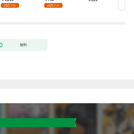
付】（１）
試読フル
試読フル
無料