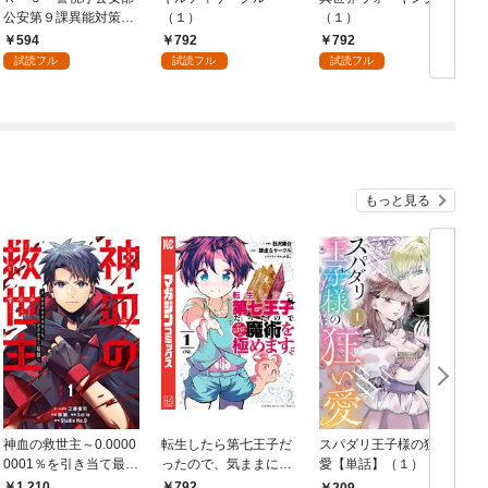
公安第９課異能対策係
（１）
（１）
（１）
594
792
792
試読フル
試読フル
試読フル
もっと見る
神血の救世主～0.0000
転生したら第七王子だ
スパダリ王子様の狂い
0001％を引き当て最強
ったので、気ままに魔
愛【単話】（１）
へ～【電子書籍特典
術を極めます（１）
1,210
792
209