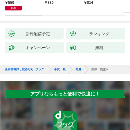
聞（1）～
550
1,
880
814
新着
新刊配信予定
ランキング
キャンペーン
無料
漫画無料試し読みならdブック
小説一般
禿鷹
兇弾 禿鷹Ｖ
アプリならもっと便利で快適に！