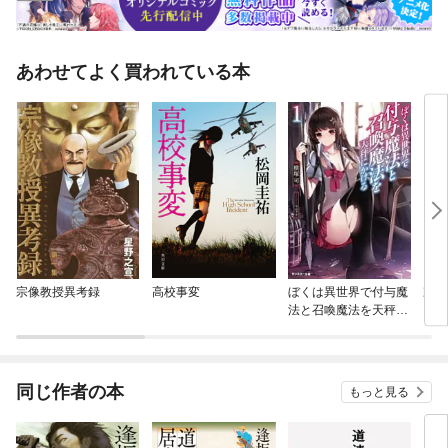
あわせてよく買われている本
宗像教授異考録
高校事変
ぼくは異世界で付与魔
宗像
法と召喚魔法を天秤に
かける
同じ作者の本
もっと見る