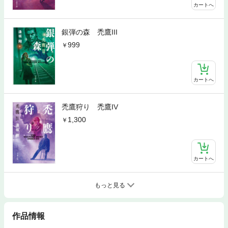
カートへ
銀弾の森 禿鷹III
999
カートへ
禿鷹狩り 禿鷹IV
1,300
カートへ
もっと見る
作品情報