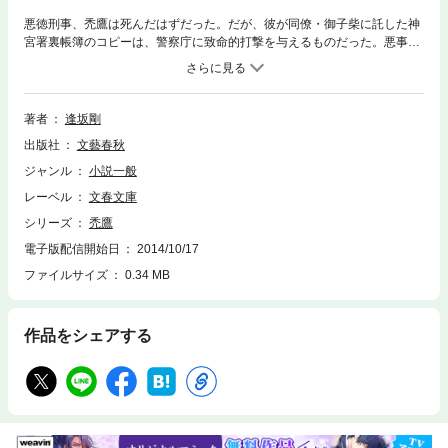
悪徳刑事、禿鷹は死んだはずだった。だが、彼が同僚・御子柴に託した神
宮署裏帳簿のコピーは、警察庁に致命的打撃を与えるものだった。悪事を
表沙汰にする特別監察官・松国らの動きに、凶悪な女警部・岩動（いする
ぎ）は街のマフィアも操りながら、帳簿回収に動く。暗闘に次ぐ暗闘。息
つく暇もない禿鷹シリーズの最新章。
著者
逢坂剛
出版社
文藝春秋
ジャンル
小説一般
レーベル
文春文庫
シリーズ
禿鷹
電子版配信開始日
2014/10/17
ファイルサイズ
0.34 MB
作品をシェアする