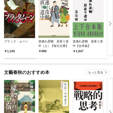
ブラック・ムーン
道連れ彦輔 居直り道
道連れ彦輔 居直り道
平蔵
中（上）【毎日文庫】
中【合本版】
1,100
990
1,947
6
文藝春秋のおすすめ本
もっと見る