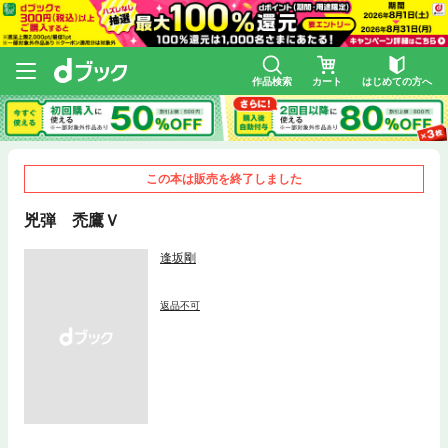
作品検索
カート
はじめての方へ
この本は販売を終了しました
兇弾 禿鷹Ｖ
逢坂剛
返品不可