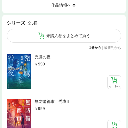
作品情報へ
シリーズ
全5冊
未購入巻をまとめて買う
1巻から
|
最新刊から
禿鷹の夜
950
カートへ
無防備都市 禿鷹II
999