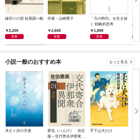
縁切りの宿 桂屋調べ帖
作家・山崎豊子
「力の時代」を生き抜
本当
く 戦略的思考
話）
2,200
2,600
1,899
1,
新着
新着
新着
小説一般のおすすめ本
もっと見る
浄土ヶ浜の天使
変化（へんげ） 決定
手下は犬だけ
マリ
版～交代寄合伊那衆異