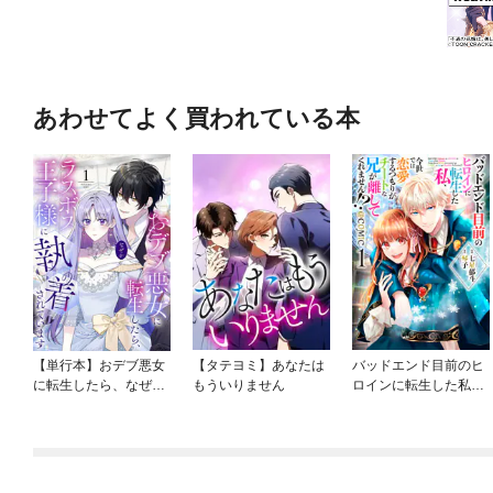
あわせてよく買われている本
【単行本】おデブ悪女
【タテヨミ】あなたは
バッドエンド目前のヒ
に転生したら、なぜか
もういりません
ロインに転生した私、
ラスボス王子様に執着
今世では恋愛するつも
されています
りがチートな兄が離し
てくれません！？@C
OMIC