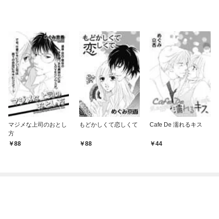
マジメな上司のおとし
もどかしくて恋しくて
Cafe De 濡れるキス
方
88
88
44