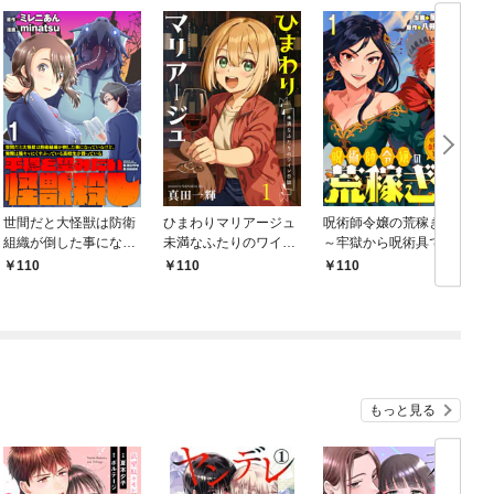
世間だと大怪獣は防衛
ひまわりマリアージュ
呪術師令嬢の荒稼ぎ！
組織が倒した事になっ
未満なふたりのワイン
～牢獄から呪術具で掴
ているけど、実際は陰
日誌 【連載版】１
み取る金貨ザクザク宮
110
110
110
キャにくすぶっている
廷生活～ 【連載版】１
高校生が葬っている ～
平穏を望みたい怪獣殺
し～ 【連載版】１
もっと見る