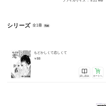
ファイルサイズ
5.21 MB
シリーズ
全1冊
完結
もどかしくて恋しくて
88
試し読み
カートへ