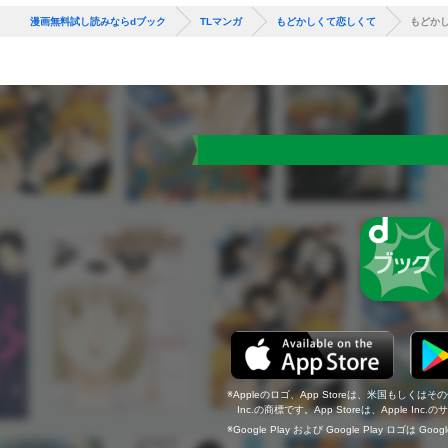
漫画無料試し読みならdブック
TLマンガ
もどかしくて恋しくて
もどか
Appleのロゴ、App Storeは、米国もしくはそ
Inc.の商標です。App Storeは、Apple In
Google Play および Google Play ロゴは Go