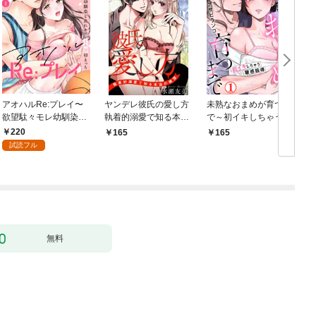
アオハルRe:プレイ〜
ヤンデレ彼氏の愛し方
未熟なおまめが育つま
欲望駄々モレ幼馴染と
執着的溺愛で知る本当
で～初イキしちゃう敏
焦れキュンとろ甘初え
の絶頂 1
感指導～1
220
165
165
っち〜（１）
試読フル
無料