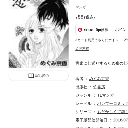
マンガ
88
(税込)
ポイン
0
pt
獲得
dカード利用でさらにポイント+2
返品不可
実家に仕送りするため夜の仕
試し読み
著者
めぐみ京香
出版社
竹書房
ジャンル
TLマンガ
レーベル
バンブーコミッ
シリーズ
もどかしくて恋
電子版配信開始日
2018/07