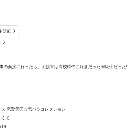
ト詳細
%
事の面接に行ったら、面接官は高校時代に好きだった同級生だった!
クス 恋愛天国☆恋パラコレクション
しくて
/19