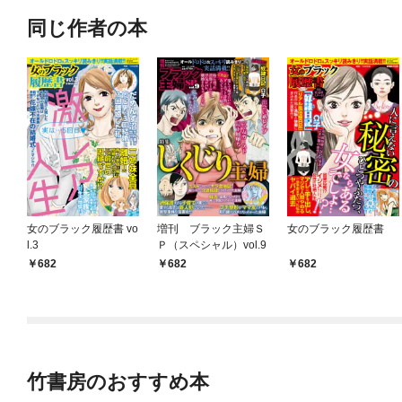
同じ作者の本
女のブラック履歴書 vo
増刊 ブラック主婦Ｓ
女のブラック履歴書
l.3
Ｐ（スペシャル）vol.9
682
682
682
竹書房のおすすめ本