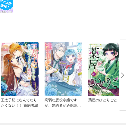
王太子妃になんてなり
病弱な悪役令嬢です
薬屋のひとりごと
たくない！！ 婚約者編
が、婚約者が過保護す
ぎて逃げ出したい(私た
ち犬猿の仲でしたよ
ね！？)