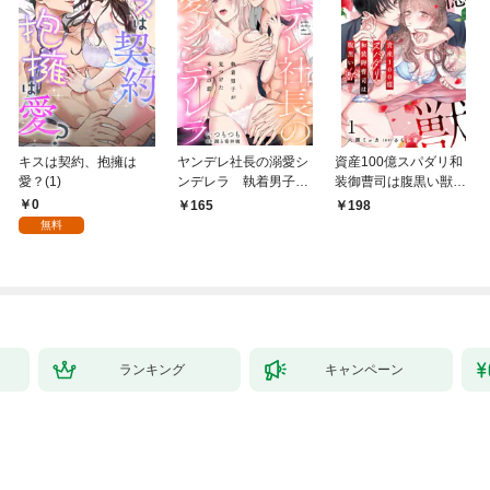
キスは契約、抱擁は
ヤンデレ社長の溺愛シ
資産100億スパダリ和
愛？(1)
ンデレラ 執着男子が
装御曹司は腹黒い獣～
見つけた本物の恋 1
イジワルな指遣いから
0
165
198
感じる圧倒的快感～ 1
無料
【電子書店限定特典付
き】
ランキング
キャンペーン