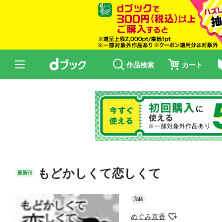
作品検索
カート
もどかしくて恋しくて
最新刊
完結
めぐみ京香