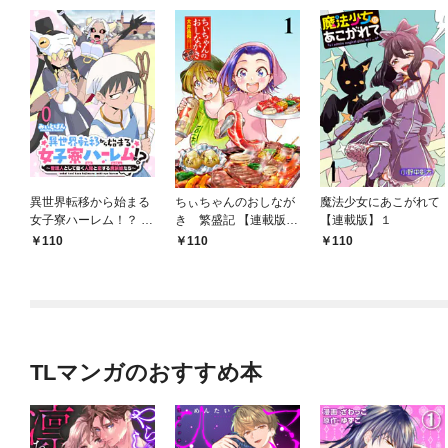
異世界転移から始まる
ちぃちゃんのおしなが
魔法少女にあこがれて
女子寮ハーレム！？ ～
き 繁盛記 【連載版】
【連載版】１
管理人として働く人間
１
110
110
110
と恋する魔族娘たち～
【連載版】０
TLマンガのおすすめ本