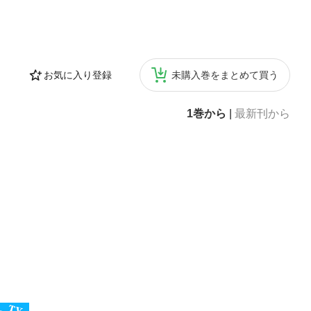
お気に入り登録
未購入巻をまとめて買う
1巻から
|
最新刊から