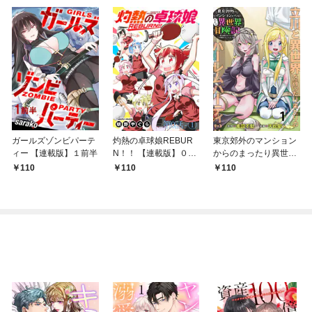
ガールズゾンビパーテ
灼熱の卓球娘REBUR
東京郊外のマンション
ィー 【連載版】１前半
N！！ 【連載版】０－
からのまったり異世界
①
冒険記 ～僕の部屋が
110
110
110
ダンジョンの休憩所に
なってしまった件～
【連載版】１