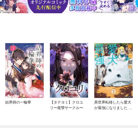
結界師の一輪華
【タテヨミ】クロユ
異世界転移したら愛犬
リ〜復讐サークル〜
が最強になりました ～
シルバーフェンリルと
俺が異世界暮らしを始
めたら～ THE COMIC