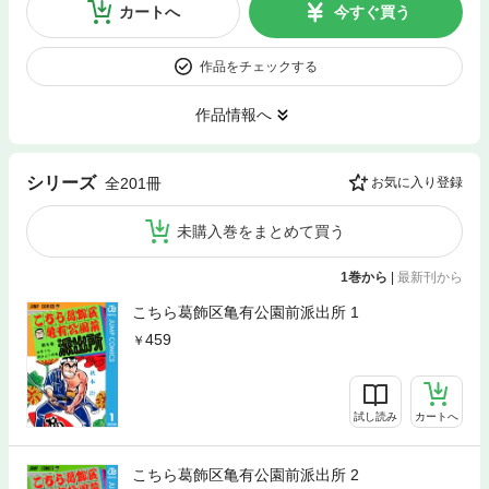
カートへ
今すぐ買う
作品をチェックする
作品情報へ
シリーズ
全201冊
お気に入り登録
未購入巻をまとめて買う
1巻から
|
最新刊から
こちら葛飾区亀有公園前派出所 1
459
試し読み
カートへ
こちら葛飾区亀有公園前派出所 2