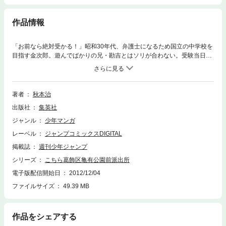
作品情報
「お前なら絶対受かる！」昭和30年代、弁護士になるため国立の中学校を
目指す金次郎。遊んでばかりの兄・勘吉とはソリが合わない。受験当日、
受験票を風で飛ばされてしまうが、票を追って勘吉が川に飛び込む…。
「親愛なる兄貴への巻」他９編を収録。
著者
秋本治
出版社
集英社
ジャンル
少年マンガ
レーベル
ジャンプコミックスDIGITAL
掲載誌
週刊少年ジャンプ
シリーズ
こちら葛飾区亀有公園前派出所
電子版配信開始日
2012/12/04
ファイルサイズ
49.39 MB
作品をシェアする