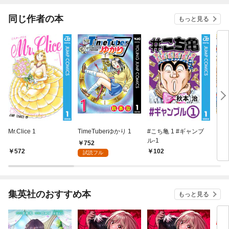
同じ作者の本
もっと見る
Mr.Clice 1
TimeTuberゆかり 1
#こち亀 1 #ギャンブ
こち
ル‐1
752
572
102
5
試読フル
集英社のおすすめ本
もっと見る