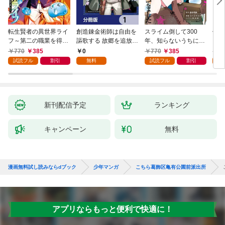
転生賢者の異世界ライ
創造錬金術師は自由を
スライム倒して300
信長
フ～第二の職業を得
謳歌する 故郷を追放さ
年、知らないうちにレ
て、世界最強になりま
れたら、魔王のお膝元
ベルMAXになってまし
770
385
0
770
385
7
した～ 1巻
で超絶効果のマジック
た 1巻
試読フル
割引
無料
試読フル
割引
試
アイテム作り放題にな
りました【分冊版】
1
新刊配信予定
ランキング
キャンペーン
無料
漫画無料試し読みならdブック
少年マンガ
こちら葛飾区亀有公園前派出所
アプリならもっと便利で快適に！