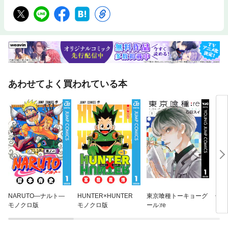
あわせてよく買われている本
NARUTO—ナルト—
HUNTER×HUNTER
東京喰種トーキョーグ
僕の
モノクロ版
モノクロ版
ール:re