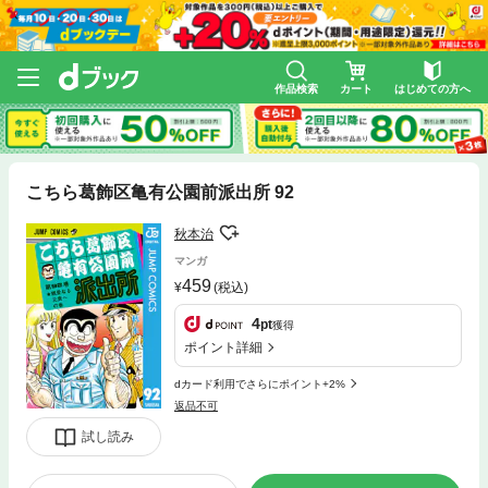
作品検索
カート
はじめての方へ
こちら葛飾区亀有公園前派出所 92
秋本治
マンガ
459
(税込)
4
pt
獲得
ポイント詳細
dカード利用でさらにポイント+2%
返品不可
試し読み