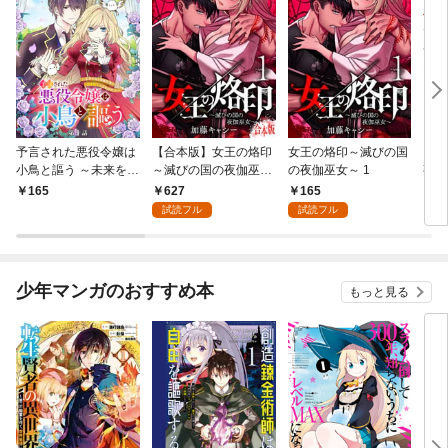
予言された悪役令嬢は
【合本版】女王の烙印
女王の烙印～滅びの国
【単
小鳥と謳う ～未来を知
～滅びの国の夜伽巫女
の夜伽巫女～ 1
熟れ
る専属執事に「君を救
～ 1
たり
627
165
165
1
う」と言われました～
試読フル
試読フル
分冊版 第1話
少年マンガのおすすめ本
もっと見る