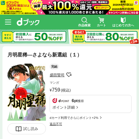
作品検索
カート
はじめての方へ
月明星稀―さよなら新選組（１）
完結
盛田賢司
マンガ
759
(税込)
6
pt
獲得
ポイント詳細
dカード利用でさらにポイント+2%
返品不可
試し読み