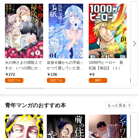
火の神さまの掃除人で
追放令嬢からの手紙～
1000円ヒーロー 新
DIM
すが、いつの間にか花
かつて愛していた皆さ
札版【単話】（１）
9.
嫁として溺愛されてい
まへ 私のことなどお忘
272
138
0
8
ます【単話】（１）
れですか？～【単話】
試読フル
試読フル
無料
（１）
青年マンガのおすすめ本
もっと見る