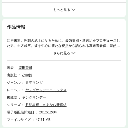
もっと見る
作品情報
江戸末期。理想の武士になるために、最強集団・新選組をプロデュースし
た男、土方歳三。彼を中心に新たな視点から語られる幕末青春伝。苛烈な
男達の生き様を描く意欲作！！
著者
盛田賢司
出版社
小学館
ジャンル
青年マンガ
レーベル
ヤングサンデーコミックス
掲載誌
ヤングサンデー
シリーズ
月明星稀―さよなら新選組
電子版配信開始日
2012/12/04
ファイルサイズ
47.71 MB