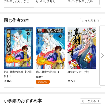
に転生したら、なぜか
もういりません
ロインに転生した私、
リ〜
ラスボス王子様に執着
今世では恋愛するつも
されています
りがチートな兄が離し
てくれません！？@C
OMIC
同じ作者の本
もっと見る
戦犯勇者の弟妹【分冊
戦犯勇者の弟妹(1)
真剣にシす （壱）
隻眼
版】1
825
165
770
7
試読フル
小学館のおすすめ本
もっと見る