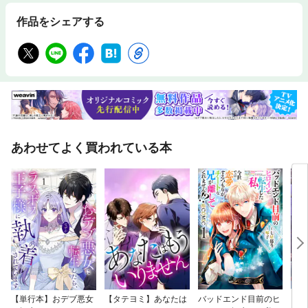
作品をシェアする
あわせてよく買われている本
【単行本】おデブ悪女
【タテヨミ】あなたは
バッドエンド目前のヒ
【タ