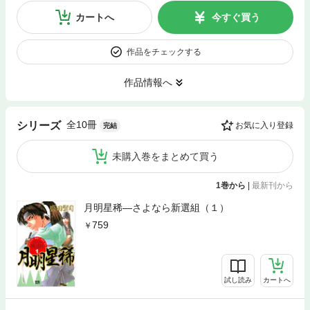
カートへ
今すぐ買う
作品をチェックする
作品情報へ
全10冊
シリーズ
お気に入り登録
完結
未購入巻をまとめて買う
1巻から
|
最新刊から
月明星稀―さよなら新選組（１）
759
試し読み
カートへ