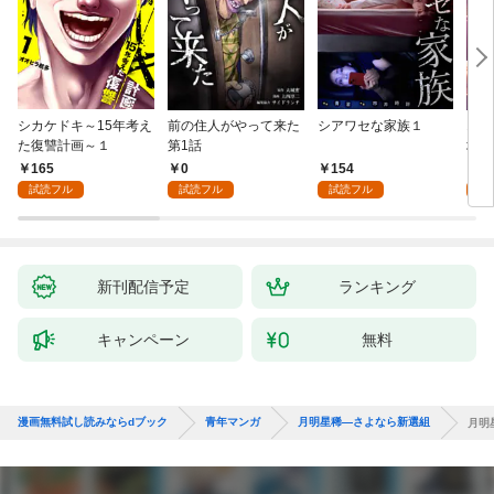
シカケドキ～15年考え
前の住人がやって来た
シアワセな家族１
16
た復讐計画～１
第1話
地獄
165
0
154
1
試読フル
試読フル
試読フル
試
新刊配信予定
ランキング
キャンペーン
無料
漫画無料試し読みならdブック
青年マンガ
月明星稀―さよなら新選組
月明