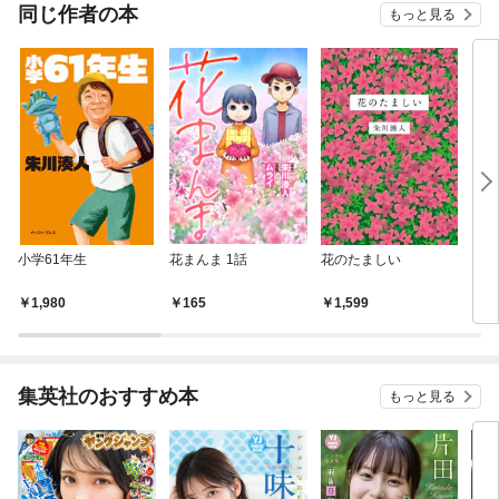
OMI
同じ作者の本
もっと見る
小学61年生
花まんま 1話
花のたましい
いっ
1,980
165
1,599
8
集英社のおすすめ本
もっと見る