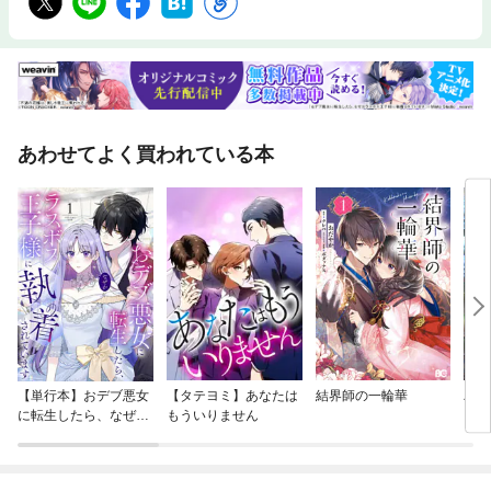
あわせてよく買われている本
【単行本】おデブ悪女
【タテヨミ】あなたは
結界師の一輪華
バッ
に転生したら、なぜか
もういりません
ロイ
ラスボス王子様に執着
今世
されています
りが
てく