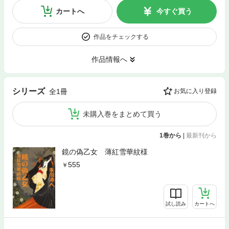
カートへ
今すぐ買う
作品をチェックする
作品情報へ
シリーズ
全1冊
お気に入り登録
未購入巻をまとめて買う
1巻から
|
最新刊から
鏡の偽乙女 薄紅雪華紋様
555
試し読み
カートへ