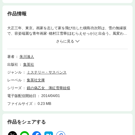
作品情報
大正三年、東京。画家を志して家を飛び出した槇島功次郎は、雪の無縁坂
で、容姿端麗な青年画家･穂村江雪華(ほむらえせっか)と出会う。風変わり
だが聡明、ずば抜けた画才を持つ雪華は、この世に未練を残して死んだ者
の魂を絵で成仏させる、驚くべき能力の持ち主だった。果たせぬ恋、罪深
き業……死者たちの断ち切れぬ思いが、二人の周囲に不可思議な現象を巻
き起こす。幻想と怪奇に満ちた、大正怪異事件帖。
著者
朱川湊人
出版社
集英社
ジャンル
ミステリー・サスペンス
レーベル
集英社文庫
シリーズ
鏡の偽乙女 薄紅雪華紋様
電子版配信開始日
2014/04/01
ファイルサイズ
0.23 MB
作品をシェアする