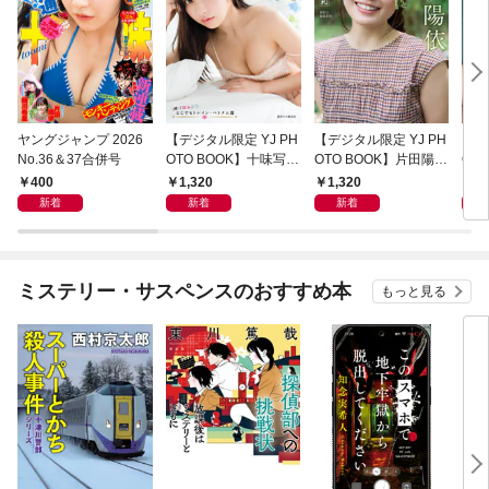
ヤングジャンプ 2026
【デジタル限定 YJ PH
【デジタル限定 YJ PH
【デ
No.36＆37合併号
OTO BOOK】十味写真
OTO BOOK】片田陽依
OT
集「続・『ぽみ』！？
写真集「羽色日和」
写真
400
1,320
1,320
1,
どこでもトレイン・ベ
リ」
新着
新着
新着
トナム篇」
ミステリー・サスペンスのおすすめ本
もっと見る