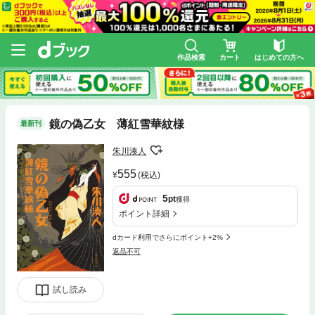
作品検索
カート
はじめての方へ
鏡の偽乙女 薄紅雪華紋様
最新刊
朱川湊人
555
(税込)
5
pt
獲得
ポイント詳細
dカード利用でさらにポイント+2%
返品不可
試し読み