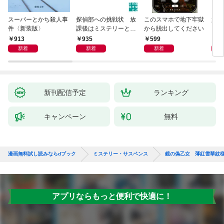
スーパーとかち殺人事
探偵部への挑戦状 放
このスマホで地下牢獄
姐御
件〈新装版〉
課後はミステリーとと
から脱出してください
もに 新装版
913
935
599
1,
新着
新着
新着
新刊配信予定
ランキング
キャンペーン
無料
漫画無料試し読みならdブック
ミステリー・サスペンス
鏡の偽乙女 薄紅雪華紋
アプリならもっと便利で快適に！