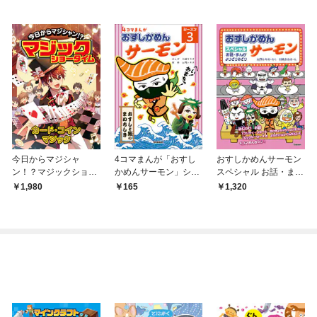
今日からマジシャ
4コマまんが「おすし
おすしかめんサーモン
ン！？マジックショー
かめんサーモン」シー
スペシャル お話・まん
タイム カード・コイ
ズン3
が よりどりみどり
1,980
165
1,320
ンマジック