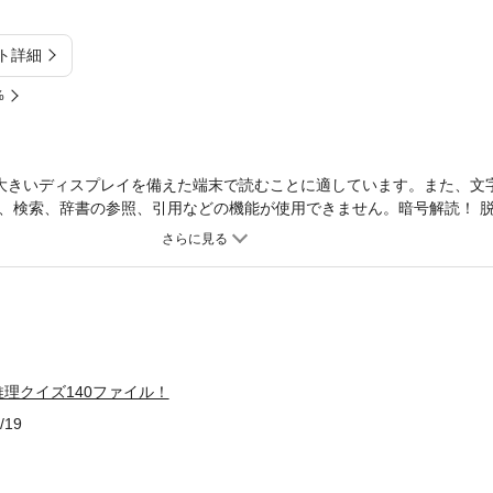
ト詳細
%
大きいディスプレイを備えた端末で読むことに適しています。また、文
、検索、辞書の参照、引用などの機能が使用できません。暗号解読！ 脱
ぞ、140のなぞをといて名探偵をめざしましょう！【目次】「犯人を探し
事件編パート1 殺人現場のなぞをとけ！集中力アップ編パート2 あ
 大広間のふしぎな絵！直感力アップ編パート4 正しい入口はこれだ
せよ！脱出力アップ編パート6 犯人は……お前だ！推理力アップ編パー
ート8 トリック洋館の宝物！暗号力アップ編「犯人を探し、宝のなぞ
認定証の使い方＜電子書籍について＞※本電子書籍は同じ書名の出版物
記載されている内容は、印刷出版当時の情報に基づき作成されたのもの
理クイズ140ファイル！
電子書籍としては不要な情報を含んでいる場合があります。また、印刷
式会社西東社／seitosha
/19