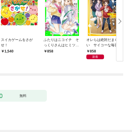
スイカゲームをさが
ふたりはニコイチ そ
オレらは絶対だまらな
せ！
っくりさんはヒミツの
い サイコーな毎日を
親友
とりもどせっ！
858
1,540
858
新着
無料