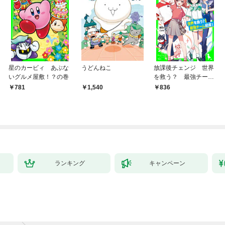
星のカービィ あぶな
うどんねこ
放課後チェンジ 世界
いグルメ屋敷！？の巻
を救う？ 最強チーム
結成！
781
1,540
836
ランキング
キャンペーン