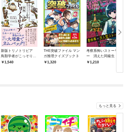
新版トリノトリビア
THE突破ファイル マン
考察系怖いストーリ
F
鳥類学者がこっそり教
ガ推理クイズブック３
ー 消えた同級生
える野鳥のひみつ100
1,540
1,320
1,210
もっと見る