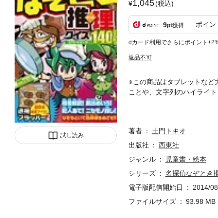
1,045
(税込)
ポイン
9
pt
獲得
dカード利用でさらにポイント+2
返品不可
※この商品はタブレットなど
ことや、文字列のハイライト
あて！ ニセモノ探し！ な
け！トリック洋館殺人事件」
た！注意力アップ編パート3
著者
土門トキオ
パート5 地下めいろを攻略
試し読み
ウラ側で！論理力アップ編パ
出版社
西東社
洋館殺人事件」解決編名探偵
ジャンル
児童書・絵本
籍化したものです。※本文に
シリーズ
名探偵なぞとき推
を電子書籍化するにあたり、
表記・表現の場合があります。株
電子版配信開始日
2014/08
ファイルサイズ
93.98 MB