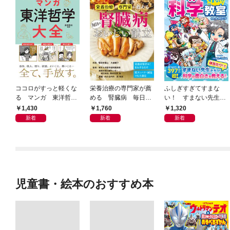
ココロがすっと軽くな
栄養治療の専門家が薦
ふしぎすぎてすまな
る マンガ 東洋哲学
める 腎臓病 毎日の
い！ すまない先生の
大全
おいしい献立
科学教室
1,430
1,760
1,320
新着
新着
新着
児童書・絵本のおすすめ本