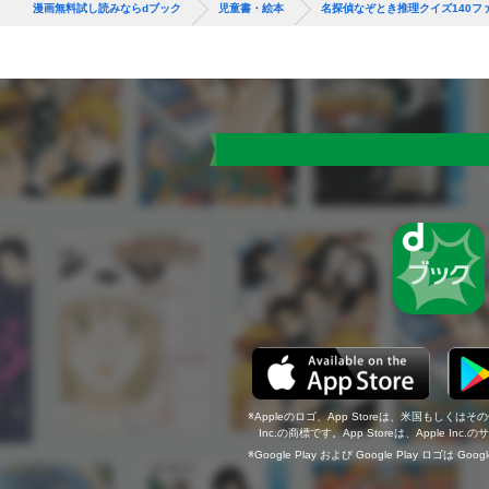
漫画無料試し読みならdブック
児童書・絵本
名探偵なぞとき推理クイズ140フ
Appleのロゴ、App Storeは、米国もしくはそ
Inc.の商標です。App Storeは、Apple In
Google Play および Google Play ロゴは Go