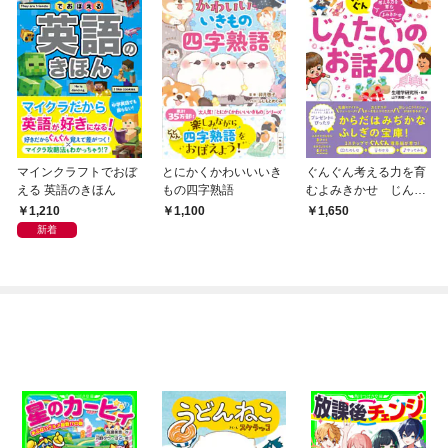
マインクラフトでおぼ
とにかくかわいいいき
ぐんぐん考える力を育
える 英語のきほん
もの四字熟語
むよみきかせ じんた
いのお話20
1,210
1,100
1,650
新着