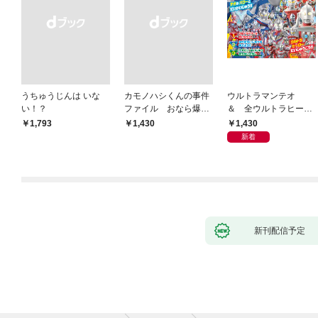
うちゅうじんは いな
カモノハシくんの事件
ウルトラマンテオ
い！？
ファイル おなら爆
＆ 全ウルトラヒーロ
弾！ 危機イッパツ編
ー大集合 あそべるず
1,430
￥1,793
￥1,430
かん
新着
新刊配信予定