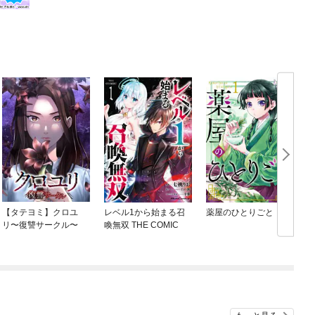
【タテヨミ】クロユ
レベル1から始まる召
薬屋のひとりごと
リ〜復讐サークル〜
喚無双 THE COMIC