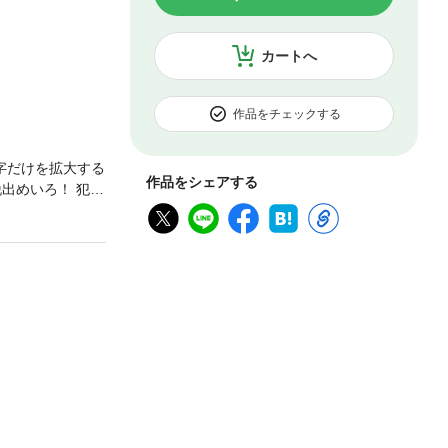
カートへ
作品をチェックする
字だけを拡大する
作品をシェアする
出めいろ！ 犯人
、宝のなぞをと
のヒトにピンとき
！判断力アップ編
ト7 殺人事件の
をとけ！トリック
を底本とし電子書
です。※印刷出版
出版とは異なる