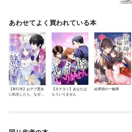
あわせてよく買われている本
【単行本】おデブ悪女
【タテヨミ】あなたは
結界師の一輪華
に転生したら、なぜか
もういりません
ラスボス王子様に執着
されています