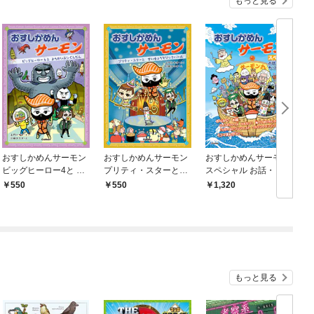
もっと見る
おすしかめんサーモン
おすしかめんサーモン
おすしかめんサーモン
ビッグヒーロー4と よ
プリティ・スターとさ
スペシャル お話・まん
うかいスシぐんだん
いきょうマジックバト
がもりあわせ
550
550
1,320
ル
もっと見る