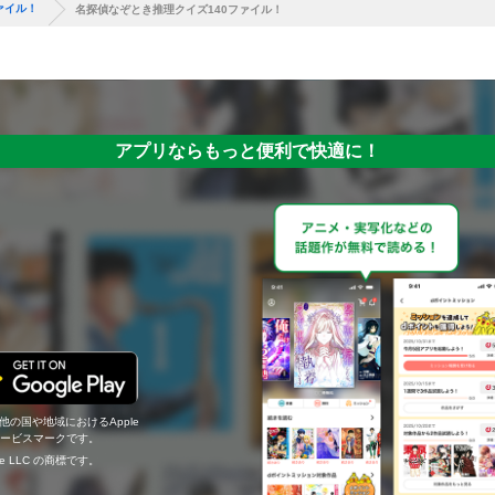
ァイル！
名探偵なぞとき推理クイズ140ファイル！
アプリならもっと便利で快適に！
の他の国や地域におけるApple
c.のサービスマークです。
ogle LLC の商標です。