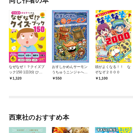
同じ作者の本
なぜなぜ！？クイズブ
おすしかめんサーモン
頭がよくなる！！ な
ック150 1日3分 ひと
うちゅうニンジャへん
ぞなぞ２０００
りでよめる
オールスターきせきの
1,320
550
1,100
かいせんどん！
西東社のおすすめ本