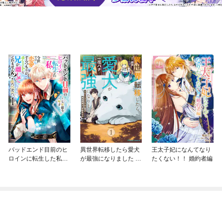
バッドエンド目前のヒ
異世界転移したら愛犬
王太子妃になんてなり
ロインに転生した私、
が最強になりました ～
たくない！！ 婚約者編
今世では恋愛するつも
シルバーフェンリルと
りがチートな兄が離し
俺が異世界暮らしを始
てくれません！？@C
めたら～ THE COMIC
OMIC