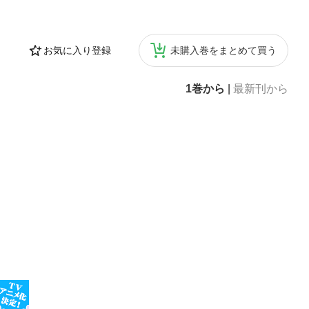
お気に入り登録
未購入巻をまとめて買う
1巻から
|
最新刊から