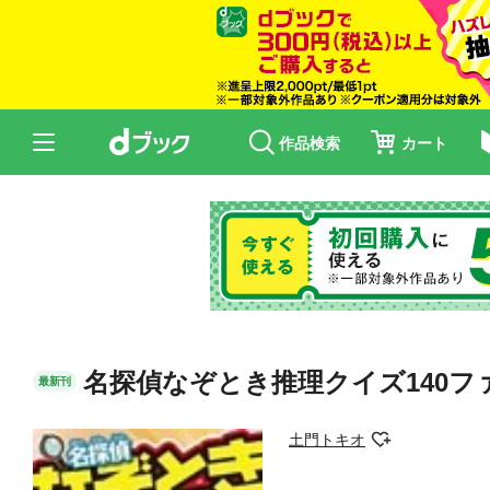
作品検索
カート
名探偵なぞとき推理クイズ140フ
最新刊
土門トキオ