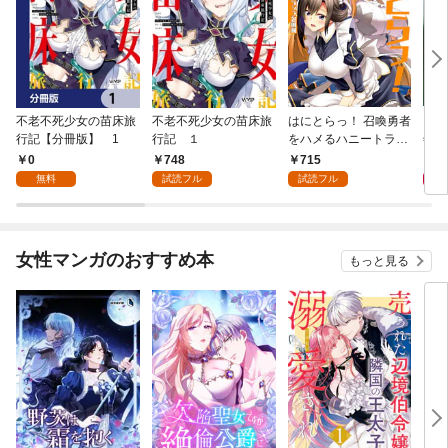
不老不死少女の苗床旅
不老不死少女の苗床旅
はにとらっ！ 召喚勇者
ダ・
行記【分冊版】 1
行記 １
をハメるハニートラッ
年9
プ包囲網 1
0
748
715
9
無料
試読フル
試読フル
女性マンガのおすすめ本
もっと見る