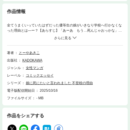
作品情報
全てうまくいっていたはずだった優等生の娘がいきなり学校へ行かなくな
った理由とは―ー？【あらすじ】「あーあ もう…死んじゃおっかな」そ
う呟いた小学5年生で一人娘の真奈は、その日を境に学校へ行かなくなっ
てしまった。成績も良く、友達もたくさんいて、親とも良好な関係を築い
ていた娘がなぜ、突然休むようになってしまったのか？ その理由は、担
任の教師と面談をしても、真奈の親友のママ友と話しても、わからなくな
著者
とーやあきこ
っていくばかりだった。友達が家を訪ねてきたのをきっかけに、一度は学
出版社
KADOKAWA
校へ行くことができた真奈だったが、帰宅するなり自室にこもると、暴言
まで吐くようになってしまう。理解していたはずの娘の気持ちが掴めず、
ジャンル
女性マンガ
様々な解決策を試すものの事態は悪化の一途をたどる。いったい娘になに
レーベル
コミックエッセイ
があったのか――。学校に行けない娘と、支えきれない母親。母娘の逃げ
場のない日々を描く、痛切なセミフィクション。【「シリーズ 立ち行かな
シリーズ
娘に死にたいと言われました 不登校の理由
いわたしたち」について】「シリーズ 立ち行かないわたしたち」は、KAD
電子版配信開始日
2025/10/16
OKAWAコミックエッセイ編集部による、コミックエッセイとセミフィク
ファイルサイズ
- MB
ションのシリーズです。本シリーズでは、思いもよらない出来事を経験し
たり、困難に直面したりと、ままならない日々を生きる人物の姿を、他人
事ではなく「わたしたちの物語」として想像できるような作品を刊行しま
す。見知らぬ誰かの日常であると同時に、いつか自分にも起こるかもしれ
作品をシェアする
ない日常の物語を、ぜひお楽しみください。