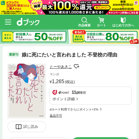
作品検索
カート
はじめての方へ
娘に死にたいと言われました 不登校の理由
最新刊
とーやあきこ
マンガ
1,265
(税込)
11
pt
獲得
ポイント詳細
dカード利用でさらにポイント+2%
返品不可
試し読み