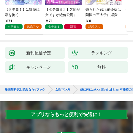
【タテヨミ】1.野茨は
【タテヨミ】1.欠陥聖
売られた辺境伯令嬢は
千鶴
霜を抱く
女ですが絶倫公爵にす
隣国の王太子に溺愛さ
に一
がられています
れる 1
【分
71
71
0
0
家の
タテヨミ
試読フル
タテヨミ
新着
試読フル
新刊配信予定
ランキング
キャンペーン
無料
漫画無料試し読みならdブック
女性マンガ
娘に死にたいと言われました 不登校の
アプリならもっと便利で快適に！