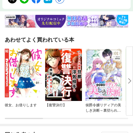
あわせてよく買われている本
彼女、お借りします
【復讐決行】
侯爵令嬢リディアの美
あな
しき決断～裏切られた
ん 
のでこちらから婚約破
きま
棄させていただきます
ク）
～