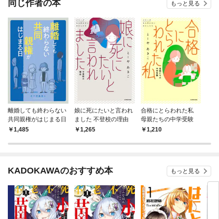
同じ作者の本
もっと見る
離婚しても終わらない
娘に死にたいと言われ
合格にとらわれた私
共同親権がはじまる日
ました 不登校の理由
母親たちの中学受験
1,485
1,265
1,210
KADOKAWAのおすすめ本
もっと見る