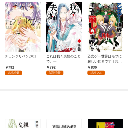
チェンジリベンジ01
これは我々夫婦のこと
乙女ゲー世界はモブに
で、一
厳しい世界です【共和
国編】 ０１
792
792
836
試読増量
試読増量
試読フル