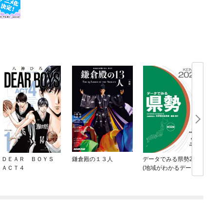
ＤＥＡＲ ＢＯＹＳ
鎌倉殿の１３人
データでみる県勢2023
ＡＣＴ４
(地域がわかるデータブ
ック)