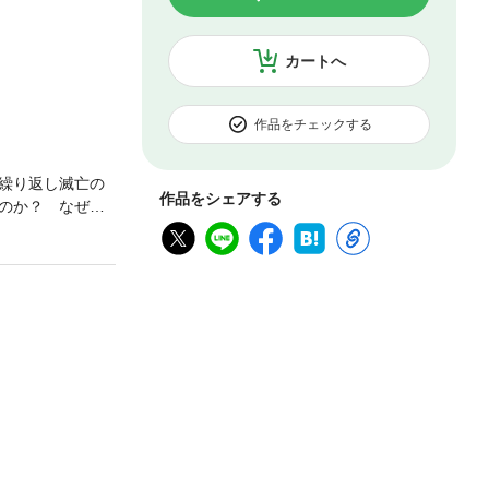
カートへ
作品をチェックする
繰り返し滅亡の
作品をシェアする
のか？ なぜ攘
言霊信仰や平和
史を戦乱で読み直