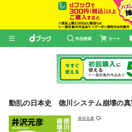
作品検索
カート
動乱の日本史 徳川システム崩壊の真
井沢元彦