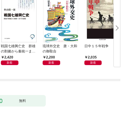
戦国七雄興亡史 群雄
琉球外交史 唐・大和
日中１５年戦争
の割拠から秦統一まで
の御取合
の道程
2,420
2,200
2,035
新着
新着
新着
無料