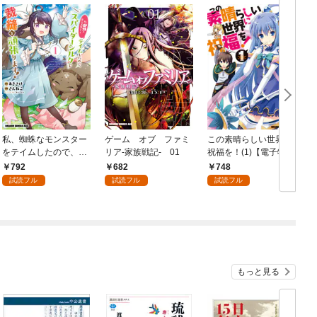
私、蜘蛛なモンスター
ゲーム オブ ファミ
この素晴らしい世界に
をテイムしたので、ス
リア-家族戦記- 01
祝福を！(1)【電子特別
パイダーシルクで裁縫
版】
792
682
748
を頑張ります！ 1
試読フル
試読フル
試読フル
もっと見る