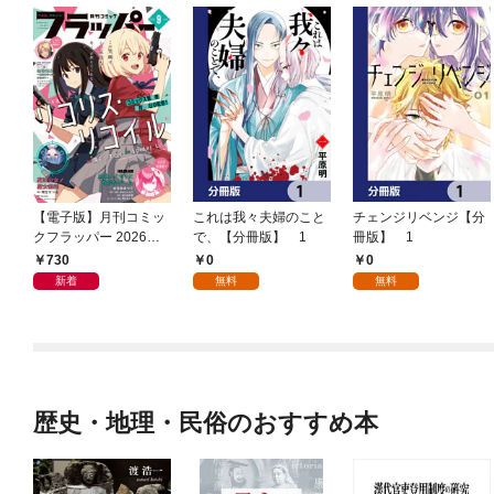
【電子版】月刊コミッ
これは我々夫婦のこと
チェンジリベンジ【分
クフラッパー 2026年9
で、【分冊版】 1
冊版】 1
月号
730
0
0
新着
無料
無料
歴史・地理・民俗のおすすめ本