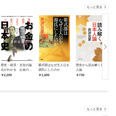
もっと見る
歴史・経済・文化の論
紫式部はなぜ主人公を
歴史から読み解く日本
点がわかる お金の日
源氏にしたのか
人論
本史 完全版 和同開
2,200
1,400
730
珎からバブル経済まで
もっと見る