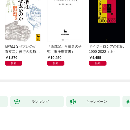
親指はなぜ太いのか
『西遊記』形成史の研
ドイツ＝ロシアの世紀
直立二足歩行の起原に
究（東洋學叢書）
1900-2022（上）
迫る
1,870
10,450
4,455
新着
新着
新着
ランキング
キャンペーン