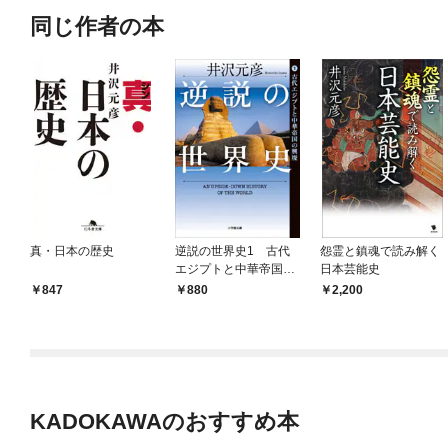
同じ作者の本
真・日本の歴史
逆説の世界史1 古代
怨霊と鎮魂で読み解く
エジプトと中華帝国の
日本芸能史
興廃
847
880
2,200
KADOKAWAのおすすめ本