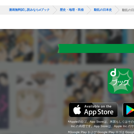
漫画無料試し読みならdブック
歴史・地理・民俗
動乱の日本史
動乱の日
Appleのロゴ、App Storeは、米国もしくはそ
Inc.の商標です。App Storeは、Apple In
Google Play および Google Play ロゴは Go