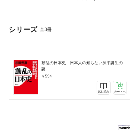
シリーズ
全3冊
動乱の日本史 日本人の知らない源平誕生の
謎
594
試し読み
カートへ