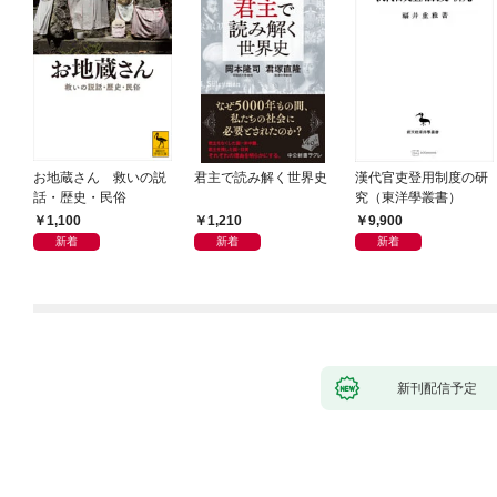
お地蔵さん 救いの説
君主で読み解く世界史
漢代官吏登用制度の研
話・歴史・民俗
究（東洋學叢書）
1,100
1,210
9,900
新着
新着
新着
新刊配信予定