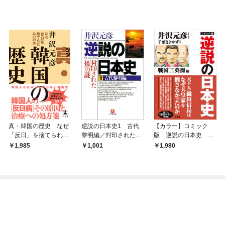
真・韓国の歴史 なぜ
逆説の日本史1 古代
【カラー】コミック
「反日」を捨てられな
黎明編／封印された
版 逆説の日本史 戦
いのか
「倭」の謎
国三英傑編
1,985
1,001
1,980