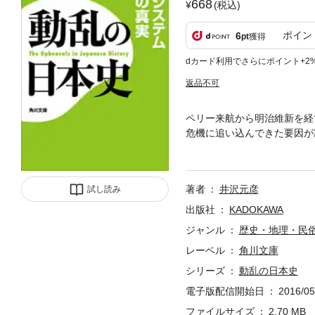
668
(税込)
ポイン
6
pt
獲得
dカード利用でさらにポイント+2
返品不可
ペリー来航から明治維新を経
危機に追い込んできた要因が
夷派は目の前の現実を無視し
念仏主義、朱子学の猛烈な副
す、待望のシリーズ第2弾！
著者
井沢元彦
試し読み
出版社
KADOKAWA
ジャンル
歴史・地理・民
レーベル
角川文庫
シリーズ
動乱の日本史
電子版配信開始日
2016/05
ファイルサイズ
2.70 MB