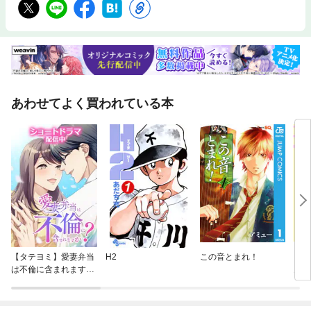
勧めします。※この作品はカラー版です。
あわせてよく買われている本
【タテヨミ】愛妻弁当
H2
この音とまれ！
これ
は不倫に含まれます
ん！
か？
ん～