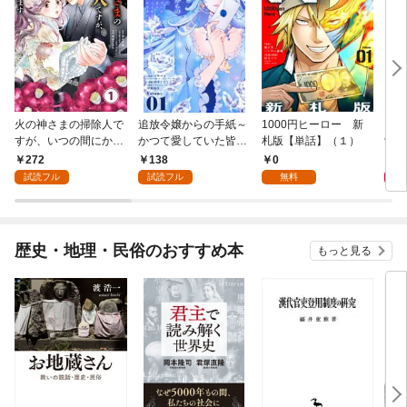
火の神さまの掃除人で
追放令嬢からの手紙～
1000円ヒーロー 新
DIM
すが、いつの間にか花
かつて愛していた皆さ
札版【単話】（１）
9.
嫁として溺愛されてい
まへ 私のことなどお忘
272
138
0
8
ます【単話】（１）
れですか？～【単話】
試読フル
試読フル
無料
（１）
歴史・地理・民俗のおすすめ本
もっと見る