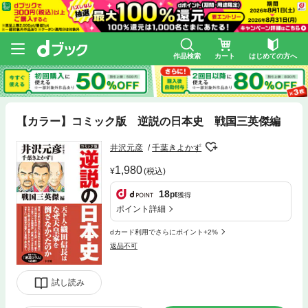
作品検索
カート
はじめての方へ
【カラー】コミック版 逆説の日本史 戦国三英傑編
井沢元彦
千葉きよかず
1,980
(税込)
18
pt
獲得
ポイント詳細
dカード利用でさらにポイント+2%
返品不可
試し読み