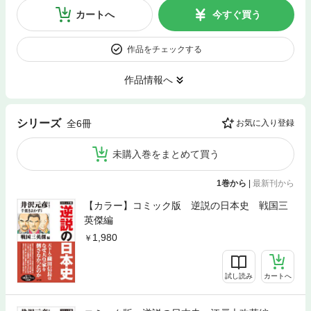
カートへ
今すぐ買う
作品をチェックする
作品情報へ
シリーズ
全6冊
お気に入り登録
未購入巻をまとめて買う
1巻から
|
最新刊から
【カラー】コミック版 逆説の日本史 戦国三
英傑編
1,980
試し読み
カートへ