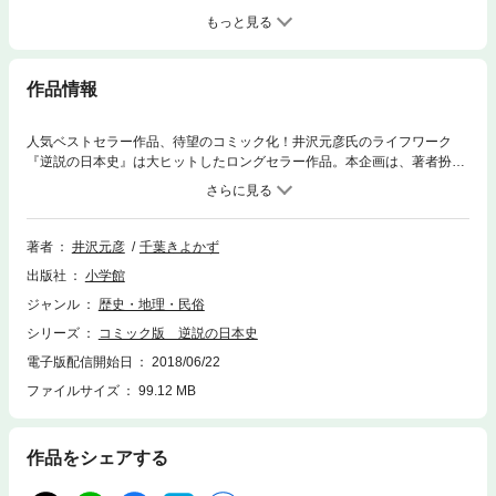
もっと見る
作品情報
人気ベストセラー作品、待望のコミック化！井沢元彦氏のライフワーク
『逆説の日本史』は大ヒットしたロングセラー作品。本企画は、著者扮す
る「いざわ歴史研究所」所長と女子大生の＜逆説＞コンビが歴史の分岐点
を訪れ、学校では教えてくれない重要ポイントを解説する「大人の学習漫
画」。井沢氏が新たに書き下ろした脚本を、気鋭の漫画家・千葉きよかず
氏がコミック化しました。待望の第１弾「戦国三英傑編」は、織田信長、
著者
井沢元彦
千葉きよかず
豊臣秀吉、徳川家康が長い戦乱で構造崩壊を起こしていた日本を立て直
出版社
小学館
し、天下統一を実現するまでの「戦国史の極意」を読み解きます。●［信
長］戦国大名の中で唯一天下人を目指していた／比叡山焼き討ちは信教の
ジャンル
歴史・地理・民俗
自由の確立と経済社会の構築のため／天皇や寺社の権威を超越する自己神
シリーズ
コミック版 逆説の日本史
格化と安土城築城●［秀吉］大悪人のイメージを変えた情報操作と人たら
し／六本指のコンプレックス／「豊臣」という新姓下賜に秘められた公家
電子版配信開始日
2018/06/22
の意図／天皇を一地方政権の長に貶める明国占領計画と秀吉帝国●［家
ファイルサイズ
99.12 MB
康］関ヶ原の戦いは天下分け目ではない／天下を確定させた毛利輝元のバ
カ殿ぶり／家康を謀略の達人に変えた痛恨事ほか新たな逆説史観が満載、
書き下ろし「逆説コラム」も必読！※フィックス型122MB（校正データ時
作品をシェアする
の数値）【ご注意】※お使いの端末によっては、一部読みづらい場合がご
ざいます。お手持ちの端末で立ち読みファイルをご確認いただくことをお