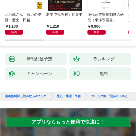
お地蔵さん 救いの説
君主で読み解く世界史
漢代官吏登用制度の研
親
話・歴史・民俗
究（東洋學叢書）
直立
迫る
1,100
1,210
9,900
1,
新着
新着
新着
新刊配信予定
ランキング
キャンペーン
無料
漫画無料試し読みならdブック
歴史・地理・民俗
コミック版 逆説の日本史
アプリならもっと便利で快適に！