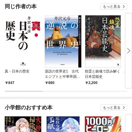
同じ作者の本
もっと見る
真・日本の歴史
逆説の世界史1 古代
怨霊と鎮魂で読み解く
真・
エジプトと中華帝国の
日本芸能史
「反
興廃
いの
847
880
2,200
1,
小学館のおすすめ本
もっと見る