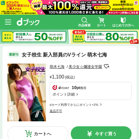
作品検索
カート
はじめての方へ
女子校生 新入部員のVライン 萌木七海
最新刊
萌木七海
美少女☆爛漫女学園
1,100
(税込)
10
pt
獲得
ポイント詳細
dカード利用でさらにポイント+2%
返品不可
カートへ
今すぐ買う