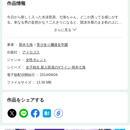
作品情報
今日から新しく入った水泳部員、七海ちゃん。どこか誘ってる感じがす
る。単なる男の妄想かな？二人きりになると、競泳水着のまま机の上に乗
り出して大胆ポーズ。シャワールームでは更にセクシーな表情で誘ってく
る。まずいよ、他の部員に見られたら・・・。
著者
萌木七海
美少女☆爛漫女学園
出版社
アイロゴス
ジャンル
女性タレント
シリーズ
女子校生 新入部員のVライン 萌木七海
電子版配信開始日
2014/09/26
ファイルサイズ
13.30 MB
作品をシェアする