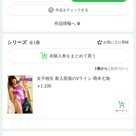
作品をチェックする
作品情報へ
シリーズ
全1冊
お気に入り登録
未購入巻をまとめて買う
1巻から
|
最新刊から
女子校生 新入部員のVライン 萌木七海
1,100
カートへ