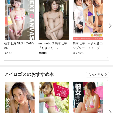
萌木七海 NEXT CANV
magnetic G 萌木七海
萌木七海 もきなみコ
萌木
AS
『もきゅん！』
ンプリート！！ グラ
ない
ビア学園
100
880
2,178
8
アイロゴスのおすすめ本
もっと見る