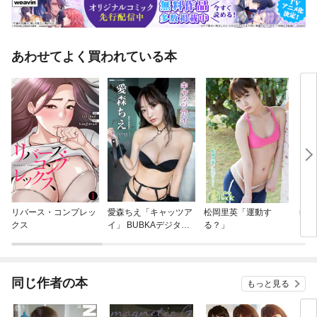
あわせてよく買われている本
リバース・コンプレッ
愛森ちえ「キャッツア
松岡里英「運動す
mag
クス
イ」 BUBKAデジタル
る？」
『白
写真集
同じ作者の本
もっと見る