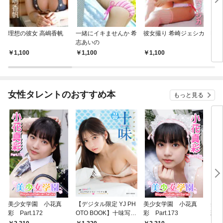
理想の彼女 高嶋香帆
一緒にイキませんか 希
彼女撮り 希崎ジェシカ
DOL
志あいの
1,100
1,100
1,100
1,
女性タレントのおすすめ本
もっと見る
美少女学園 小花真
【デジタル限定 YJ PH
美少女学園 小花真
美少
彩 Part.172
OTO BOOK】十味写真
彩 Part.173
彩 P
集「続・『ぽみ』！？