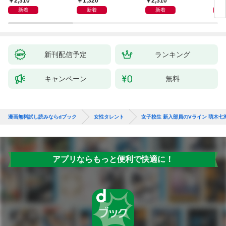
2,310
1,320
2,310
2,
どこでもトレイン・ベ
新着
新着
新着
トナム篇」
新刊配信予定
ランキング
キャンペーン
無料
漫画無料試し読みならdブック
女性タレント
女子校生 新入部員のVライン 萌木七
アプリならもっと便利で快適に！