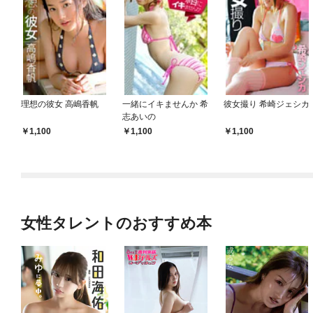
理想の彼女 高嶋香帆
一緒にイキませんか 希
彼女撮り 希崎ジェシカ
志あいの
1,100
1,100
1,100
女性タレントのおすすめ本