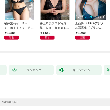
福井梨莉華 Ｐｕｒ
井上晴美ラスト写真
上西怜 BUBKAデジタ
ｅ ｍｉｌｋｙ ＦＲ
集 Ｌｅ Ｒｏｕｇ
ル写真集「ブランニュ
ＩＤＡＹデジタル写真
ｅ ｅｔ ｌｅ Ｎｏ
ー・レイ」
1,980
1,650
1,760
集
ｉｒ
新着
新着
新着
ランキング
キャンペーン
L SKIN 羽田あい