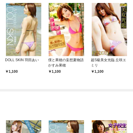
DOLL SKIN 羽田あい
僕と果穂の妄想夏物語
超S級美女光臨 丘咲エ
かすみ果穂
ミリ
1,100
1,100
1,100