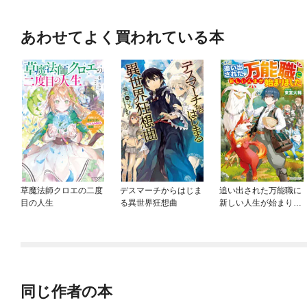
あわせてよく買われている本
草魔法師クロエの二度
デスマーチからはじま
追い出された万能職に
目の人生
る異世界狂想曲
新しい人生が始まりま
した
同じ作者の本