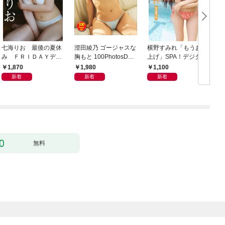
七海りお 最後の夏休
澄田綾乃 ゴージャスな
横野すみれ「もうお手
み ＦＲＩＤＡＹデジ
胸もと 100PhotosDX[s
上げ」SPA！デジタル
タル写真集
abra net e-Book]
写真集
1,870
1,980
1,100
新着
新着
新着
無料