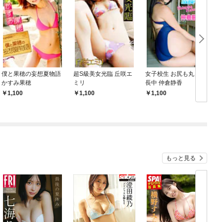
僕と果穂の妄想夏物語
超S級美女光臨 丘咲エ
女子校生 お尻も丸々成
かすみ果穂
ミリ
長中 仲倉静香
1,100
1,100
1,100
もっと見る