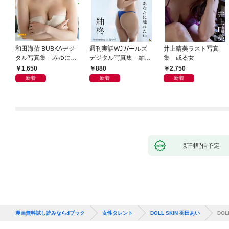
和田海佑 BUBKAデジ
週刊実話WJガールズ
井上晴美ラスト写真
タル写真集「みゆに夢
デジタル写真集 紬柊
集 或る女
中。」
「あなたに触れたい」
1,650
880
2,750
featuring 三島ゆう
新着
新着
新着
新刊配信予定
漫画無料試し読みならdブック
女性タレント
DOLL SKIN 羽田あい
DOL