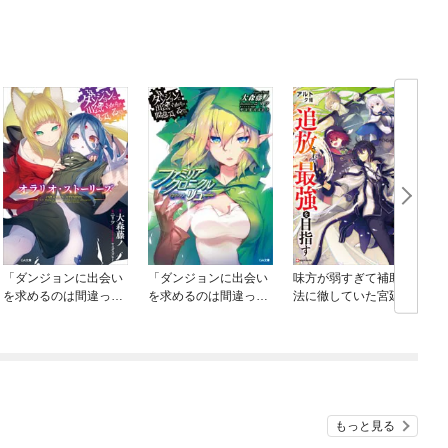
「ダンジョンに出会い
「ダンジョンに出会い
味方が弱すぎて補助魔
を求めるのは間違って
を求めるのは間違って
法に徹していた宮廷魔
いるだろうか オラリ
いるだろうか ファミ
法師、追放されて最強
オ・ストーリーズ」シ
リアクロニクル」シリ
を目指す
リーズ
ーズ
もっと見る