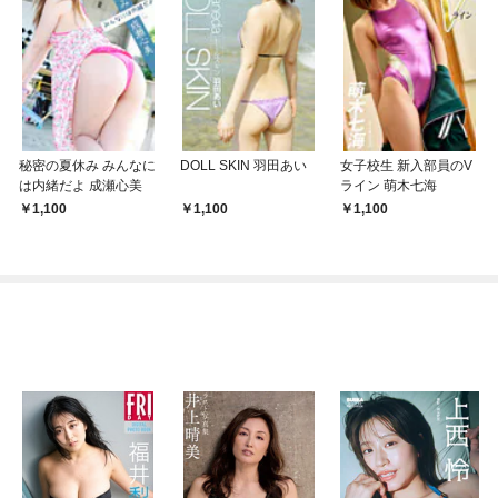
秘密の夏休み みんなに
DOLL SKIN 羽田あい
女子校生 新入部員のV
は内緒だよ 成瀬心美
ライン 萌木七海
1,100
1,100
1,100