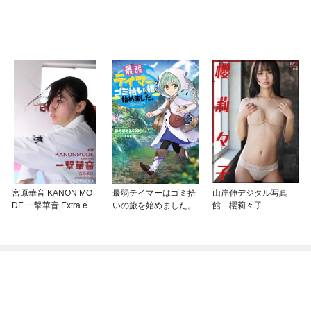
宮原華音 KANON MO
最弱テイマーはゴミ拾
山岸伸デジタル写真
DE 一撃華音 Extra edit
いの旅を始めました。
館 櫻莉々子
ion 369Photos