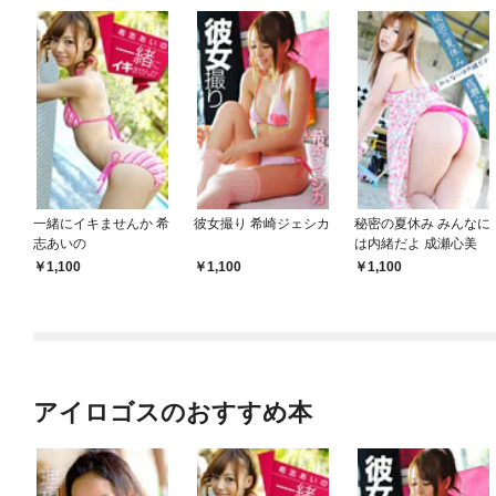
一緒にイキませんか 希
彼女撮り 希崎ジェシカ
秘密の夏休み みんなに
志あいの
は内緒だよ 成瀬心美
1,100
1,100
1,100
アイロゴスのおすすめ本