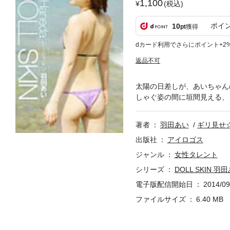
1,100
(税込)
ポイ
10
pt
獲得
dカード利用でさらにポイント+2
返品不可
太陽の日差しが、あいちゃん
しゃぐ姿の間に垣間見える、
著者
羽田あい
ギリ見せ
出版社
アイロゴス
ジャンル
女性タレント
シリーズ
DOLL SKIN 羽
電子版配信開始日
2014/09
ファイルサイズ
6.40 MB