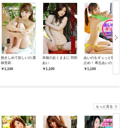
抱きしめて欲しいの 栗
本能の赴くままに 羽田
あいのをギュっと独り
林里莉
あい
占め！ 希志あいの
1,100
1,100
1,100
もっと見る