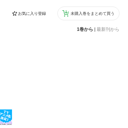
お気に入り登録
未購入巻をまとめて買う
1巻から
|
最新刊から