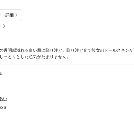
ント詳細
%
の透明感溢れる白い肌に降り注ぐ。降り注ぐ光で彼女のドールスキンが
しっとりとした色気がたまりません。
☆
田あい
/26