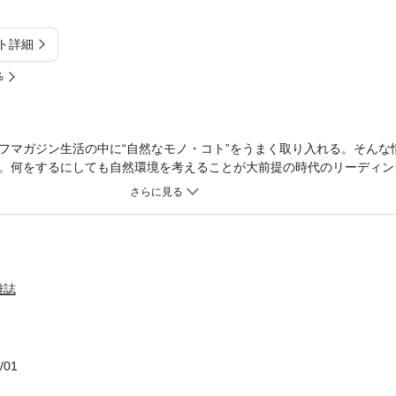
ト詳細
%
フマガジン生活の中に“自然なモノ・コト”をうまく取り入れる。そんな
。何をするにしても自然環境を考えることが大前提の時代のリーディン
ません。※電子版からは応募できない懸賞などがございます。※電子版で
している写真、掲載順序が違うページなどがある場合がございます。※
ては、一部読みづらい場合がございます。
雑誌
/01