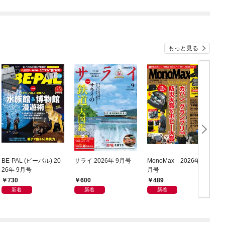
もっと見る
BE-PAL (ビーパル) 20
サライ 2026年 9月号
MonoMax 2026年9
ム
26年 9月号
月号
730
600
489
新着
新着
新着