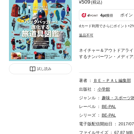
509
(税込)
ポイン
4
pt
獲得
dカード利用でさらにポイント+2
返品不可
ネイチャー＆アウトドアライ
するナンバーワン・メディア
す。※電子版には付録はつき
試し読み
いページや、一部マスキング
版です。お使いの端末によっ
著者
ＢＥ－ＰＡＬ編集部
出版社
小学館
ジャンル
趣味・スポーツ
レーベル
BE-PAL
シリーズ
BE-PAL
電子版配信開始日
2017/07
ファイルサイズ
67.87 MB