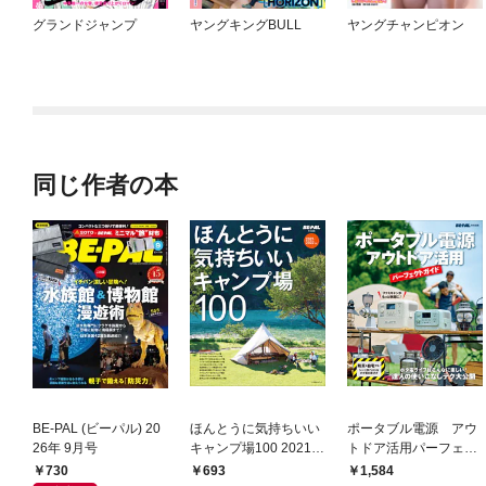
グランドジャンプ
ヤングキングBULL
ヤングチャンピオン
同じ作者の本
BE-PAL (ビーパル) 20
ほんとうに気持ちいい
ポータブル電源 アウ
26年 9月号
キャンプ場100 2021/2
トドア活用パーフェク
022年版
トガイド
730
693
1,584