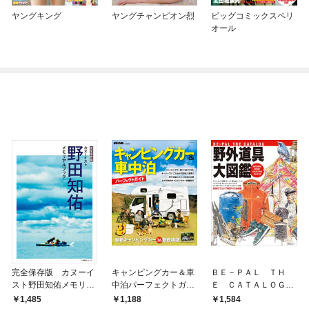
ヤングキング
ヤングチャンピオン烈
ビッグコミックスペリ
オール
完全保存版 カヌーイ
キャンピングカー＆車
ＢＥ－ＰＡＬ ＴＨ
スト野田知佑メモリア
中泊パーフェクトガイ
Ｅ ＣＡＴＡＬＯＧ
ルブック
ド ～BE-PAL特別編
野外道具大図鑑 ２０
1,485
1,188
1,584