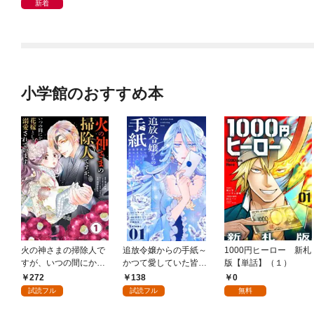
新着
小学館のおすすめ本
火の神さまの掃除人で
追放令嬢からの手紙～
1000円ヒーロー 新札
すが、いつの間にか花
かつて愛していた皆さ
版【単話】（１）
嫁として溺愛されてい
まへ 私のことなどお忘
272
138
0
ます【単話】（１）
れですか？～【単話】
試読フル
試読フル
無料
（１）