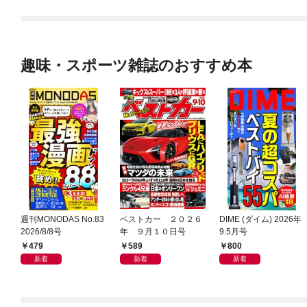
趣味・スポーツ雑誌のおすすめ本
週刊MONODAS No.83
ベストカー ２０２６
DIME (ダイム) 2026年
2026/8/8号
年 ９月１０日号
9.5月号
479
589
800
新着
新着
新着