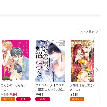
もっと見る
こんなの、しらない
プチコミック【デジタ
お嬢様はお仕置きが好
（１）
ル限定 コミックス試し
き（１）
読み特典付き】 2026
583
291
689
528
年9月号（2026年8月7
試読フル
割引
新着
試読フル
日発売）