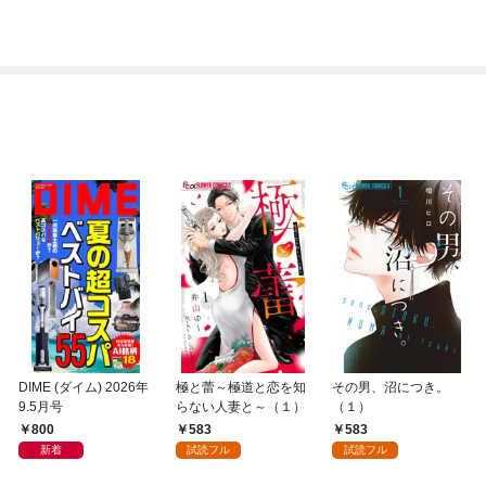
集～
１９／２０
DIME (ダイム) 2026年
極と蕾～極道と恋を知
その男、沼につき。
9.5月号
らない人妻と～（１）
（１）
800
583
583
新着
試読フル
試読フル