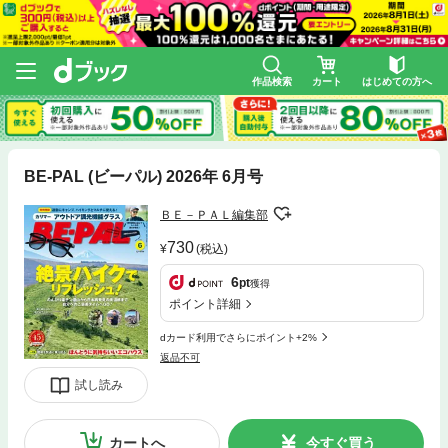
作品検索
カート
はじめての方へ
BE-PAL (ビーパル) 2026年 6月号
ＢＥ－ＰＡＬ編集部
730
(税込)
6
pt
獲得
ポイント詳細
dカード利用でさらにポイント+2%
返品不可
試し読み
カートへ
今すぐ買う