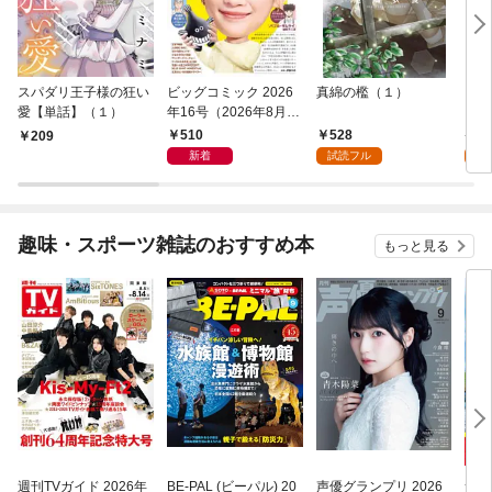
スパダリ王子様の狂い
ビッグコミック 2026
真綿の檻（１）
こん
愛【単話】（１）
年16号（2026年8月7
（１
日発売）
510
528
5
209
新着
試読フル
試
趣味・スポーツ雑誌のおすすめ本
もっと見る
週刊TVガイド 2026年
BE-PAL (ビーパル) 20
声優グランプリ 2026
サラ