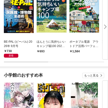
BE-PAL (ビーパル) 20
ほんとうに気持ちいい
ポータブル電源 アウ
完全
26年 9月号
キャンプ場100 2021/2
トドア活用パーフェク
スト
022年版
トガイド
ルブ
730
693
1,584
1,
新着
小学館のおすすめ本
もっと見る