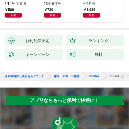
8/14号 関東版
26年 9月号
年9月号
589
730
1,039
6
新着
新着
新着
新刊配信予定
ランキング
キャンペーン
無料
漫画無料試し読みならdブック
趣味・スポーツ雑誌
BE-PAL
BE-PAL (ビー
アプリならもっと便利で快適に！