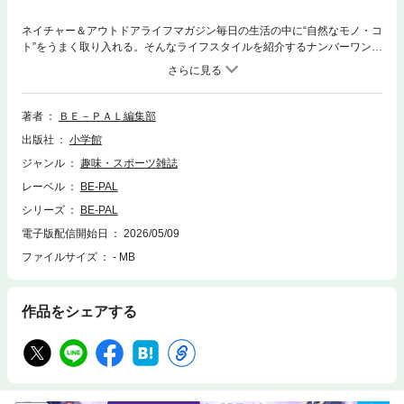
ネイチャー＆アウトドアライフマガジン毎日の生活の中に“自然なモノ・コ
ト”をうまく取り入れる。そんなライフスタイルを紹介するナンバーワン・
メディア。キャンプやアウトドアを楽しみながら、本当に大切なことも考
える。自然や地球環境、そして生きる力を考え続ける、SDGｓ時代のリー
ディング・マガジンです。※電子版には付録はつきません。※電子版からは
応募できない懸賞などがございます。※電子版では、掲載されないページ
著者
ＢＥ－ＰＡＬ編集部
や、一部マスキングしている写真、掲載順序が違うページなどがある場合
出版社
小学館
がございます。※この作品はカラー版です。お使いの端末によっては、一
部読みづらい場合がございます。
ジャンル
趣味・スポーツ雑誌
レーベル
BE-PAL
シリーズ
BE-PAL
電子版配信開始日
2026/05/09
ファイルサイズ
- MB
作品をシェアする