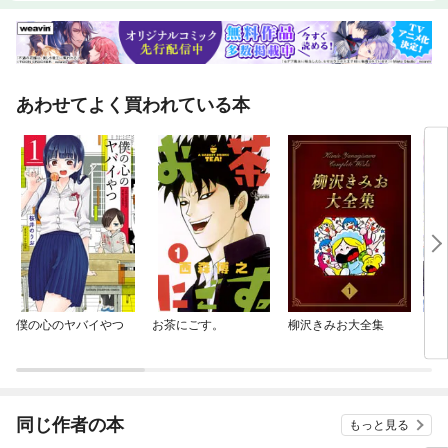
あわせてよく買われている本
僕の心のヤバイやつ
お茶にごす。
柳沢きみお大全集
【単
に転
ラス
され
同じ作者の本
もっと見る