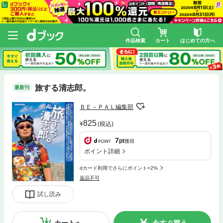
作品検索
カート
はじめての方へ
旅する清志郎。
最新刊
ＢＥ－ＰＡＬ編集部
825
(税込)
7
pt
獲得
ポイント詳細
dカード利用でさらにポイント+2%
返品不可
試し読み