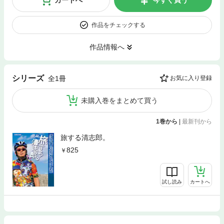
カートへ
今すぐ買う
作品をチェックする
作品情報へ
シリーズ
全1冊
お気に入り登録
未購入巻をまとめて買う
1巻から
|
最新刊から
旅する清志郎。
825
試し読み
カートへ