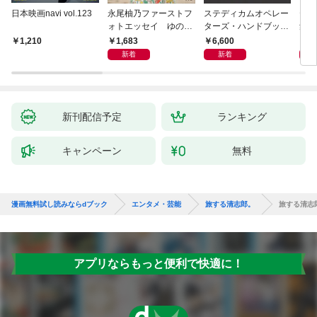
日本映画navi vol.123
永尾柚乃ファーストフ
ステディカムオペレー
テレ
ォトエッセイ ゆのも
ターズ・ハンドブック
集 
のがたり
日本語版 電子版 第２
ーズ
1,683
6,600
1
1,210
版
ウル
新着
新着
【電
新刊配信予定
ランキング
キャンペーン
無料
漫画無料試し読みならdブック
エンタメ・芸能
旅する清志郎。
旅する清志
アプリならもっと便利で快適に！