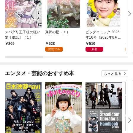
スパダリ王子様の狂い
真綿の檻（１）
ビッグコミック 2026
こん
愛【単話】（１）
年16号（2026年8月7
（１
日発売）
528
510
5
209
試読フル
新着
試
エンタメ・芸能のおすすめ本
もっと見る