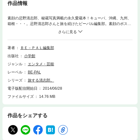
作品情報
素顔の忌野清志郎、秘蔵写真満載の永久愛蔵本！キューバ、沖縄、九州、
箱根・・・。忌野清志郎さんと旅を続けたビーパル編集部。素顔のボスは
シャイで知的なアウトドアマン。本誌だけが知るボスの旅を網羅した一冊
です。日本ブルース＆ロック界のキング忌野清志郎が日本やキューバを自
転車で駆け抜け、大好きな温泉でまったりと休日を過ごす。そんな貴重な
旅の時間を記録した写真を満載。さらにビーパルに連載された清志郎画伯
著者
ＢＥ－ＰＡＬ編集部
の生き物イラストに未収録編を加えて再編集。他ではみられない清志郎に
出版社
小学館
会える、まるごと一冊「素顔の清志郎」の世界がここに！愛と平和を訴え
続けたミージュシャンのブルースな旅のすべて。※底本時に付属していたD
ジャンル
エンタメ・芸能
VDは、電子書籍の仕様上、付属しておりません。あらかじめご了承くだ
レーベル
BE-PAL
さい。【ご注意】※レイアウトの関係で、お使いの端末によっては読みづ
らい場合がございます。タブレット端末、PCで閲覧することを推奨しま
シリーズ
旅する清志郎。
す。 ※この作品はカラー写真が含まれます。
電子版配信開始日
2014/06/28
ファイルサイズ
14.76 MB
作品をシェアする