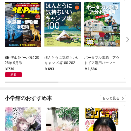
BE-PAL (ビーパル) 20
ほんとうに気持ちいい
ポータブル電源 アウ
完全
26年 9月号
キャンプ場100 2021/2
トドア活用パーフェク
スト
022年版
トガイド
ルブ
730
693
1,584
1,
新着
小学館のおすすめ本
もっと見る