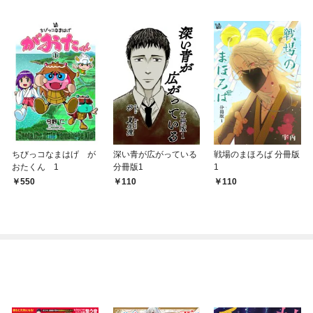
ちびっコなまはげ が
深い青が広がっている
戦場のまほろば 分冊版
おたくん 1
分冊版1
1
550
110
110