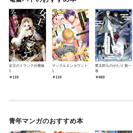
女王のトランク分冊版
マッスルエンカウント
豊太郎ものがたり 第一
1
1
巻
110
110
660
青年マンガのおすすめ本