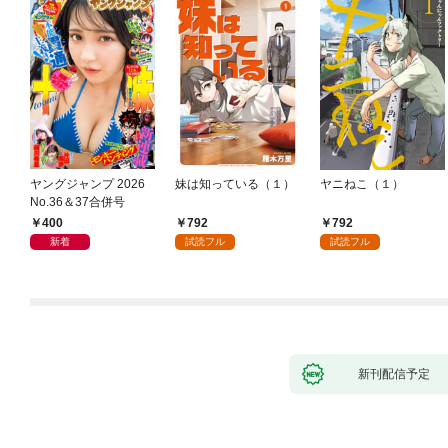
ヤングジャンプ 2026
妹は知っている（１）
ヤニねこ（１）
No.36＆37合併号
400
792
792
新着
試読フル
試読フル
新刊配信予定