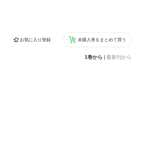
お気に入り登録
未購入巻をまとめて買う
1巻から
|
最新刊から