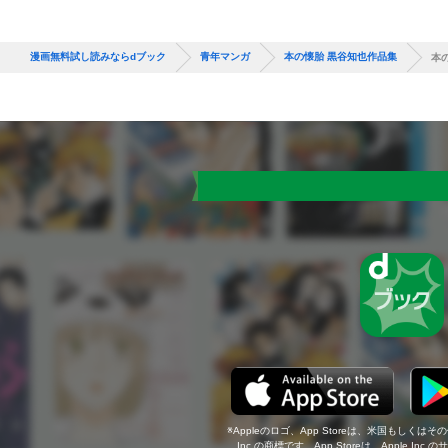
漫画無料試し読みならdブック
青年マンガ
本の懐胎 黒谷知也作品集
本
Appleのロゴ、App Storeは、米国もしくはそ
Inc.の商標です。App Storeは、Apple In