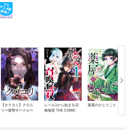
【タテヨミ】クロユ
レベル1から始まる召
薬屋のひとりごと
リ〜復讐サークル〜
喚無双 THE COMIC