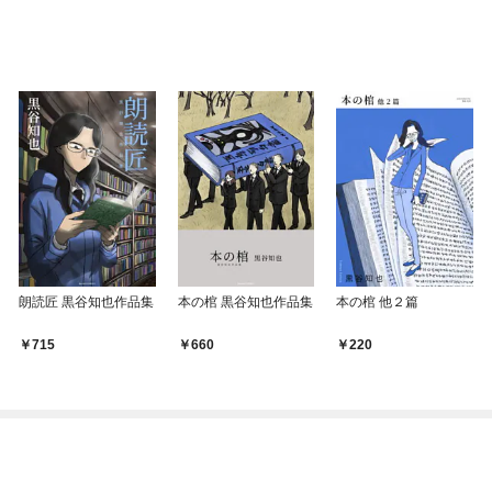
朗読匠 黒谷知也作品集
本の棺 黒谷知也作品集
本の棺 他２篇
715
660
220