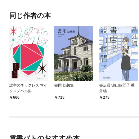
同じ作者の本
誤字のネックレス マイ
書雨 幻想集
書店員 波山個間子 番
クロノベル集
外編
660
715
275
電書バトのおすすめ本