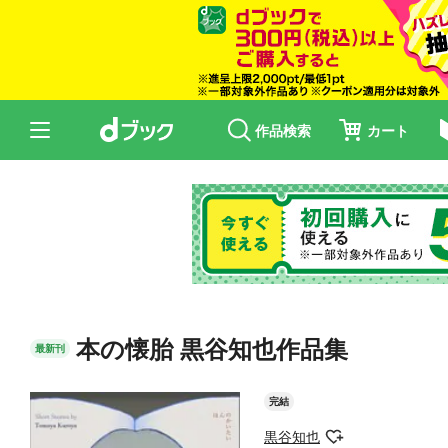
作品検索
カート
本の懐胎 黒谷知也作品集
最新刊
完結
黒谷知也