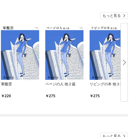
もっと見る
軍艦雲
ページの人 他２篇
リビングの本 他３篇
220
275
275
もっと見る