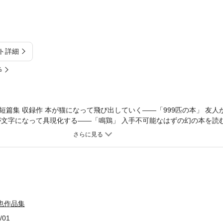
ト詳細
%
篇集 収録作 本が猫になって飛び出していく――「999匹の本」 友人
が文字になって具現化する――「鳴鶏」 入手不可能なはずの幻の本を読
の耳から本のページが出てくる――「猫の耳の文学」 他「草枕のこと」
海の本 バムート」「W宮殿」「Nの時間」
也作品集
/01