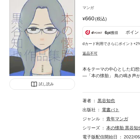
マンガ
660
(税込)
ポイン
6
pt
獲得
dカード利用でさらにポイント+2
返品不可
本をテーマの中心とした幻想短
―「本の懐胎」 鳥の鳴き声
ェ・アンネイの図書館」 猫
試し読み
「本の蚊」「本を探す本」「
著者
黒谷知也
出版社
電書バト
ジャンル
青年マンガ
シリーズ
本の懐胎 黒谷知
電子版配信開始日
2022/05