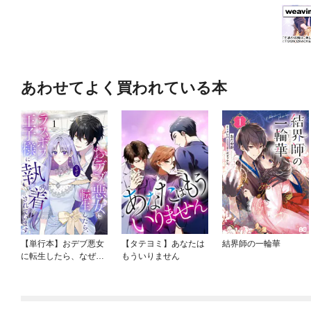
あわせてよく買われている本
【単行本】おデブ悪女
【タテヨミ】あなたは
結界師の一輪華
に転生したら、なぜか
もういりません
ラスボス王子様に執着
されています