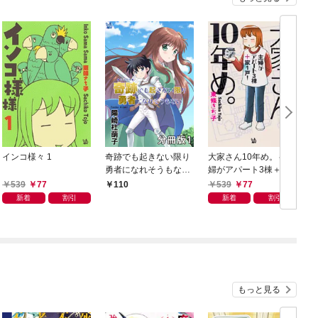
インコ様々 1
奇跡でも起きない限り
大家さん10年め。～主
勇者になれそうもない
婦がアパート3棟＋家1
分冊版1
戸！～
539
77
539
77
110
新着
割引
新着
割引
もっと見る