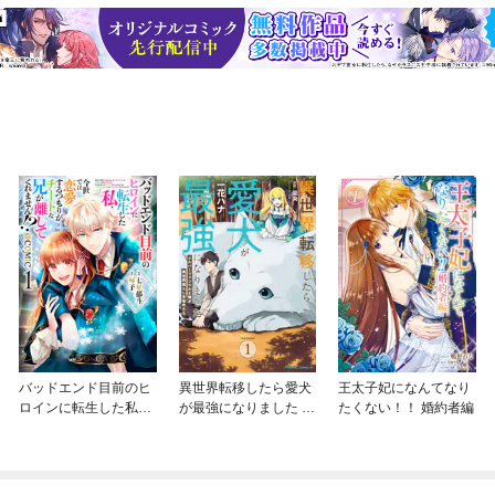
バッドエンド目前のヒ
異世界転移したら愛犬
王太子妃になんてなり
ロインに転生した私、
が最強になりました ～
たくない！！ 婚約者編
今世では恋愛するつも
シルバーフェンリルと
りがチートな兄が離し
俺が異世界暮らしを始
てくれません！？@C
めたら～ THE COMIC
OMIC