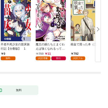
不老不死少女の苗床旅
魔王の娘たちとまぐわ
税金で買った本（１）
女
行記【分冊版】 1
えば強くなれるって本
当ですか？【特典ペー
0
759
11
792
パー付き】【カラーペ
無料
試読増量
割引
試読フル
ージ増量版】 (1)
無料