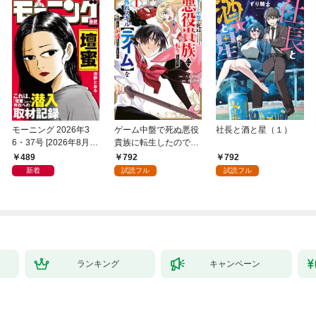
モーニング 2026年3
ゲーム中盤で死ぬ悪役
社長と酒と星（１）
6・37号 [2026年8月6
貴族に転生したので、
日発売]
外れスキル【テイム】
489
792
792
を駆使して最強を目指
新着
試読フル
試読フル
してみた（１）
ランキング
キャンペーン