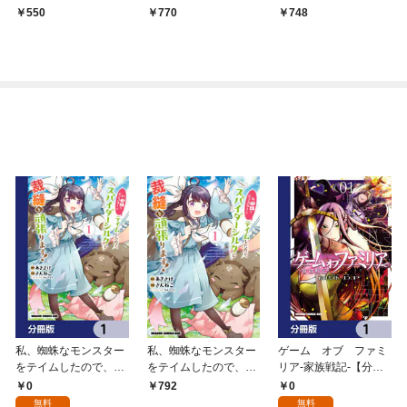
号[雑誌]
550
770
748
私、蜘蛛なモンスター
私、蜘蛛なモンスター
ゲーム オブ ファミ
をテイムしたので、ス
をテイムしたので、ス
リア-家族戦記-【分冊
パイダーシルクで裁縫
パイダーシルクで裁縫
版】 1
0
0
792
を頑張ります！【分冊
を頑張ります！ 1
無料
無料