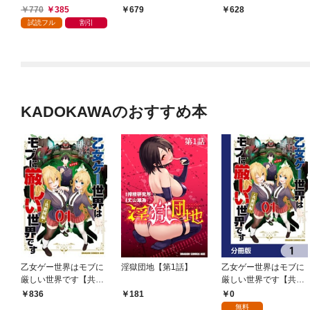
巻
770
385
679
628
試読フル
割引
KADOKAWAのおすすめ本
乙女ゲー世界はモブに
淫獄団地【第1話】
乙女ゲー世界はモブに
厳しい世界です【共和
厳しい世界です【共和
国編】 ０１
国編】【分冊版】 1
0
836
181
無料