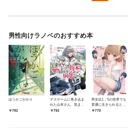
男性向けラノベのおすすめ本
ほうかごがかり
デスゲームに巻き込ま
男女比1：5の世界でも
れた山本さん、気まま
普通に生きられると思
にゲームバランスを崩
った？ ～激重感情な
792
792
770
壊させる【電子特別
彼女たちが無自覚男子
版】
に翻弄されたら～