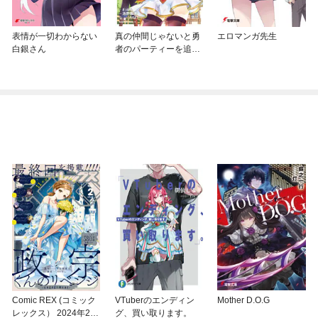
表情が一切わからない
真の仲間じゃないと勇
エロマンガ先生
白銀さん
者のパーティーを追い
出されたので、辺境で
スローライフすること
にしました
Comic REX (コミック
VTuberのエンディン
Mother D.O.G
レックス） 2024年2月
グ、買い取ります。