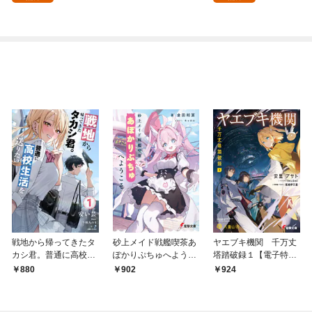
版】 1
戦地から帰ってきたタ
砂上メイド戦艦喫茶あ
ヤエブキ機関 千万丈
カシ君。普通に高校生
ぽかりぷちゅへようこ
塔踏破録１【電子特別
活を送りたい【電子版
そ
版】
880
902
924
特典付】１