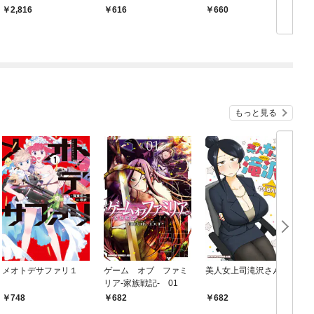
コミック
2,816
616
660
もっと見る
メオトデサファリ１
ゲーム オブ ファミ
美人女上司滝沢さん
リア-家族戦記- 01
748
682
682