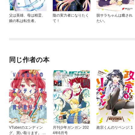
父は英雄、母は精霊、
陰の実力者になりたく
脱サラちゃんは癒され
娘の私は転生者。
て！
たい。
同じ作者の本
VTuberのエンディン
月刊少年ガンガン 202
政宗くんのリベンジ: 1
グ、買い取ります。 1
4年6月号