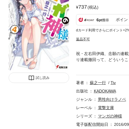
737
(税込)
ポイン
6
pt
獲得
dカード利用でさらにポイント+2
返品不可
祝・左右田伊織、念願の連載
り連載撤回って、どういうこ
少女であり、漫研部長の霧生
白を受けて!? ――そして
えと告白への返事、どちらも
試し読み
著者
蘇之一行
Tiv
った文化祭。恋に部活に連載
ルだらけの青春ライフ、つい
出版社
KADOKAWA
ジャンル
男性向けラノベ
レーベル
電撃文庫
シリーズ
マンガの神様
電子版配信開始日
2016/09