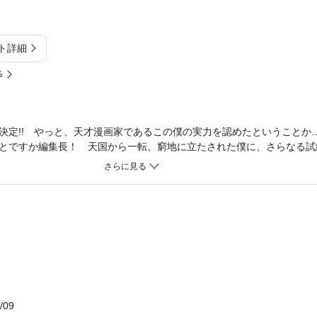
ト詳細
%
決定!! やっと、天才漫画家であるこの僕の実力を認めたということか
とですか編集長！ 天国から一転、窮地に立たされた僕に、さらなる試
萌黄にアメリカへの帰国騒ぎが持ち上がったのだ。しかも、そんな彼女
僕は気付いていなかった。そのシーンを、楪葉が目撃していたということ
文化祭が終わるまでに決着をつけなければいけない。気持ちの整理がつ
に、伊織が出した答えとは――。“マンガの神様”に憑かれた美少女漫画
に完結！
/09