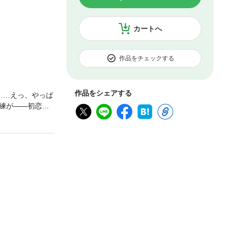
カートへ
作品をチェックする
作品をシェアする
……えっ、やっぱ
練が――初恋の
から人生初の告
を。連載への答
かないまま始ま
家と僕の、トラブ