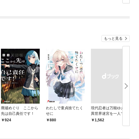
もっと見る
廃墟めぐり ここから
わたしで童貞捨てたく
現代忍者は万能ゆえに
先は自己責任です！
せに
異世界迷宮を一人でど
こまでも深く潜る 1
924
880
￥1,562
￥