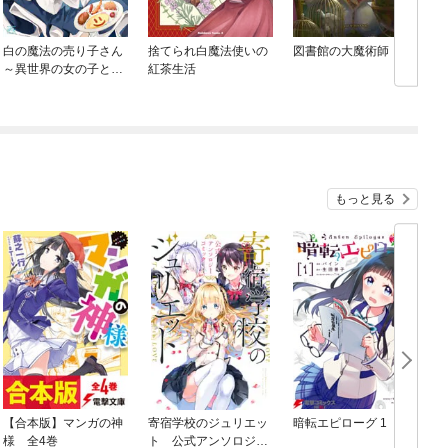
白の魔法の売り子さん
捨てられ白魔法使いの
図書館の大魔術師
～異世界の女の子と仲
紅茶生活
良くなる方法～
もっと見る
【合本版】マンガの神
寄宿学校のジュリエッ
暗転エピローグ 1
様 全4巻
ト 公式アンソロジー