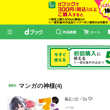
作品検索
カート
マンガの神様(4)
最新刊
蘇之一行
Tiv
ノベル