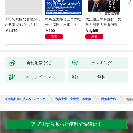
１行で難解な名著がわ
司馬遼太郎と三つの戦
大江健三郎を読む 文
出会
かる本 現代とつなげて
争 戊辰・日露・太平
学と歴史の複眼的視点
エッセンスをつかむ50
洋
から
990
1,485
1,
￥1,870
冊
新着
新着
新刊配信予定
ランキング
キャンペーン
無料
漫画無料試し読みならdブック
古典文学・文学史・作家論
洒落本大成
洒落
アプリならもっと便利で快適に！