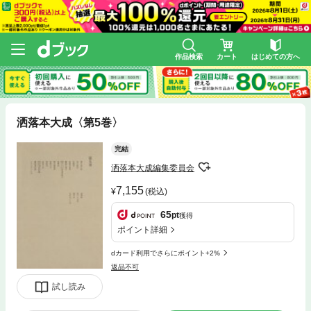
作品検索
カート
はじめての方へ
洒落本大成〈第5巻〉
完結
洒落本大成編集委員会
7,155
(税込)
65
pt
獲得
ポイント詳細
dカード利用でさらにポイント+2%
返品不可
試し読み