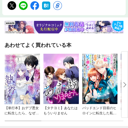
あわせてよく買われている本
【単行本】おデブ悪女
【タテヨミ】あなたは
バッドエンド目前のヒ
結界
に転生したら、なぜか
もういりません
ロインに転生した私、
ラスボス王子様に執着
今世では恋愛するつも
されています
りがチートな兄が離し