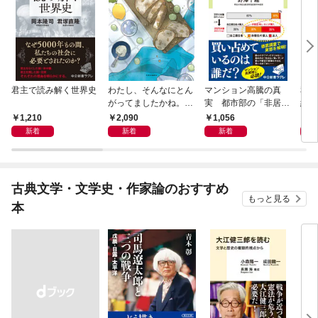
君主で読み解く世界史
わたし、そんなにとん
マンション高騰の真
私と
がってましたかね。
実 都市部の「非居住
紀 
獅子座、Ａ型、丙午は
化」が街を壊す
ヤが
1,210
2,090
1,056
1,
めぐる
新着
新着
新着
古典文学・文学史・作家論のおすすめ
もっと見る
本