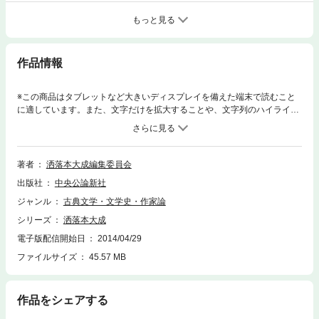
もっと見る
作品情報
※この商品はタブレットなど大きいディスプレイを備えた端末で読むこと
に適しています。また、文字だけを拡大することや、文字列のハイライ
ト、検索、辞書の参照、引用などの機能が使用できません。蕩子筌枉解／
南江駅話／登楼篇／遊婦多数寄／擲銭青楼占／業平ひでん清明もどき恋道
双陸占／無量談／艶占奥儀抄／侠者方言／両国栞／遊里の花／浪花江南章
台才女胆相撲／瓢軽雑病論／よるのすかかき／論語町／猿の人真似／濁里
著者
洒落本大成編集委員会
水／当世気とり草
出版社
中央公論新社
ジャンル
古典文学・文学史・作家論
シリーズ
洒落本大成
電子版配信開始日
2014/04/29
ファイルサイズ
45.57 MB
作品をシェアする