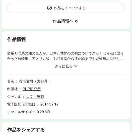
作品をチェックする
作品情報へ
作品情報
文系と理系の知の巨人が、日本と世界の文明についてざっくばらんに語り
合った放談集。アメリカ論、毛沢東論から進化論までを縦横無尽に語りつ
くす。日本は世界を気にする必要なんてない！渡部「日本でも江戸時代に
各藩で小判が足りなくなると藩札を刷ったものですが、いまでは世界的な
藩札制度になってしまった（笑）」。養老「僕は、日本が持っているアメ
リカ国債なんか、どうせ紙切れなんだから焼いてしまえっていっているん
著者
養老孟司
渡部昇一
です（笑）」養老「日本は温暖化対策のリーダーシップをとるなどといっ
出版社
PHP研究所
ていますが、何か騙されているんじゃないですかね」。渡部「日本がどん
なに二酸化炭素排出をゼロにしても、アメリカが出しているのなら意味が
ジャンル
人文・思想
ありません」養老「中国と仲良くするのは簡単。いざというときは上納金
電子版配信開始日
2014/09/12
を払えばいい」。渡部「あるいは向こうで永久革命を起こさせつづける。
毛沢東が政権を握っているときは、わが国は平穏でした」
ファイルサイズ
0.29 MB
作品をシェアする