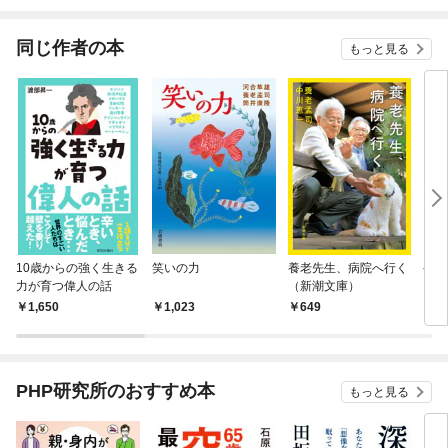
されています
りがチートな兄が離し
てくれません！？@C
OMIC
同じ作者の本
もっと見る
10歳からの強く生きる
笑いの力
養老先生、病院へ行く
やさ
力が育つ偉人の話
（新潮文庫）
1,650
1,023
649
1,
PHP研究所のおすすめ本
もっと見る