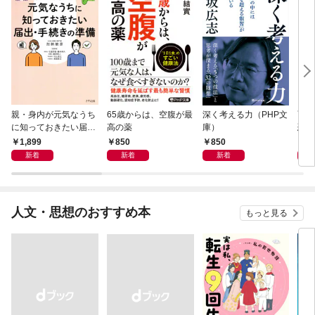
親・身内が元気なうち
65歳からは、空腹が最
深く考える力（PHP文
面白
に知っておきたい届
高の薬
庫）
恐竜
出・手続きの準備（き
1,899
850
850
9
ずな出版）
新着
新着
新着
人文・思想のおすすめ本
もっと見る