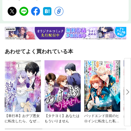
あわせてよく買われている本
【単行本】おデブ悪女
【タテヨミ】あなたは
バッドエンド目前のヒ
結界
に転生したら、なぜか
もういりません
ロインに転生した私、
ラスボス王子様に執着
今世では恋愛するつも