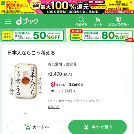
作品検索
カート
はじめての方へ
日本人ならこう考える
養老孟司
渡部昇一
1,400
(税込)
12
pt
獲得
ポイント詳細
dカード利用でさらにポイント+2%
返品不可
カートへ
今すぐ買う