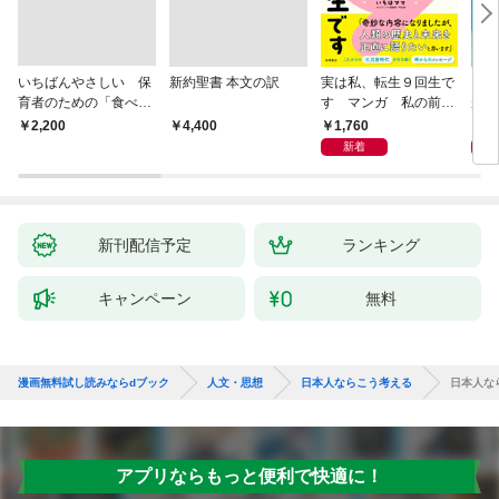
いちばんやさしい 保
新約聖書 本文の訳
実は私、転生９回生で
自閉
育者のための「食べな
す マンガ 私の前世
が小
い子」サポートＢＯＯ
物語
あう
1,760
2,
￥2,200
￥4,400
Ｋ 偏食・少食のお悩
新着
み解決！
新刊配信予定
ランキング
キャンペーン
無料
漫画無料試し読みならdブック
人文・思想
日本人ならこう考える
日本人な
アプリならもっと便利で快適に！