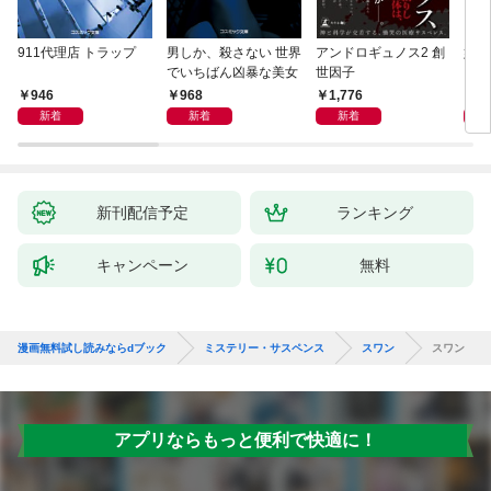
911代理店 トラップ
男しか、殺さない 世界
アンドロギュノス2 創
姐御
でいちばん凶暴な美女
世因子
946
968
1,776
1,
新着
新着
新着
新刊配信予定
ランキング
キャンペーン
無料
漫画無料試し読みならdブック
ミステリー・サスペンス
スワン
スワン
アプリならもっと便利で快適に！