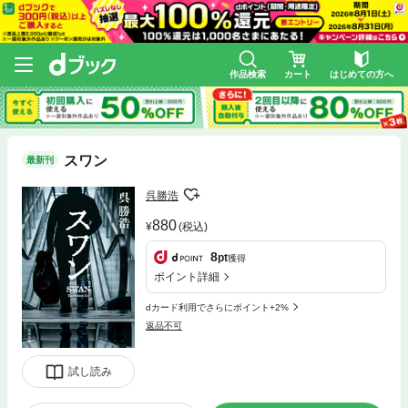
作品検索
カート
はじめての方へ
スワン
最新刊
呉勝浩
880
(税込)
8
pt
獲得
ポイント詳細
dカード利用でさらにポイント+2%
返品不可
試し読み