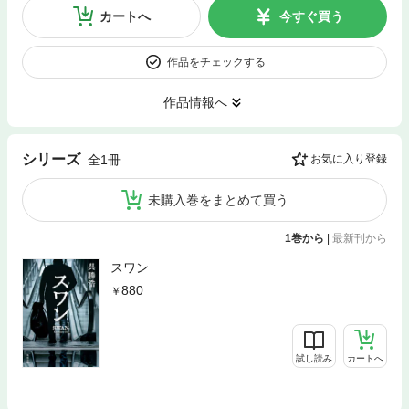
カートへ
今すぐ買う
作品をチェックする
作品情報へ
シリーズ
全1冊
お気に入り登録
未購入巻をまとめて買う
1巻から
|
最新刊から
スワン
880
試し読み
カートへ