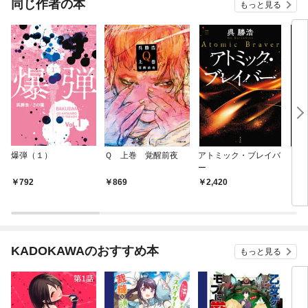
同じ作者の本
もっと見る
爆弾（１）
Ｑ 上巻 覚醒前夜
アトミック・ブレイバ
これ
ー
る
792
869
2,420
1,
KADOKAWAのおすすめ本
もっと見る