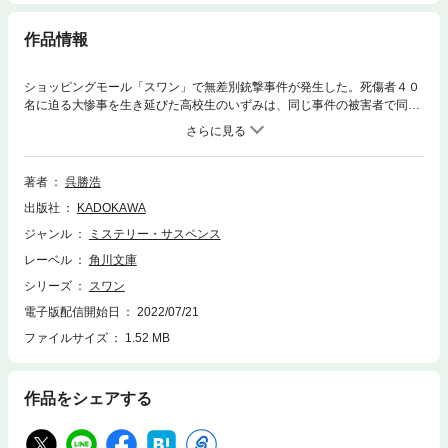
作品情報
ショッピングモール「スワン」で無差別銃撃事件が発生した。死傷者４０
名に迫る大惨事を生き延びた高校生のいずみは、同じ事件の被害者で同級
生の小梢から、保身のために人質を見捨てたことを暴露される。被害者か
ら一転して非難の的になったいずみのもとに、ある日一通の招待状が届い
た。５人の事件関係者が集められた「お茶会」の目的は、残された謎の解
明だというが……。文学賞２冠を果たした、慟哭必至のミステリ。
著者
呉勝浩
出版社
KADOKAWA
ジャンル
ミステリー・サスペンス
レーベル
角川文庫
シリーズ
スワン
電子版配信開始日
2022/07/21
ファイルサイズ
1.52 MB
作品をシェアする