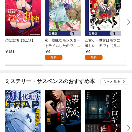
淫獄団地【第1話】
私、蜘蛛なモンスター
乙女ゲー世界はモブに
乙女
をテイムしたので、ス
厳しい世界です【共和
厳し
パイダーシルクで裁縫
国編】【分冊版】 1
国
0
0
8
181
を頑張ります！【分冊
無料
無料
試
版】 1
ミステリー・サスペンスのおすすめ本
もっと見る