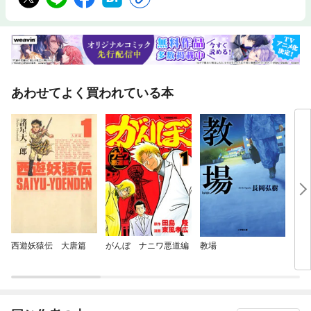
あわせてよく買われている本
西遊妖猿伝 大唐篇
がんぼ ナニワ悪道編
教場
もぐ